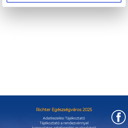
Richter Egészségváros 2025
Adatkezelési Tájékoztató
Tájékoztató a rendezvénnyel
kapcsolatos adatkezelési gyakorlatról