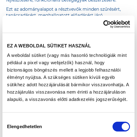
fejlesztésére, funkcionális betegágyak beszerzésére.
Ezt az adományalapot a résztvevők minden szűrésért,
tanácsadásért, meghallgatott előadásért járó
adományponttal növelni tudják, hiszen a Richter
pontonként 300 forinttal megemeli az alapadomány
összegét. Minél aktívabban cselekszik valaki saját
egészségéért, annál nagyobb mértékben járul hozzá a
EZ A WEBOLDAL SÜTIKET HASZNÁL
kórháznak szánt adomány gyarapításához.
A weboldal sütiket (vagy más hasonló technológiák mint
például a pixel vagy webjelzők) használ, hogy
AZ ADOMÁNYPONTGYŰJTÉS részletes leírása
biztonságos böngészés mellett a legjobb felhasználói
élményt nyújtsa. A szükséges sütiken kívüli egyéb
sütikhez adott hozzájárulását bármikor visszavonhatja. A
hozzájárulás visszavonása nem érinti a hozzájáruláson
alapuló, a visszavonás előtti adatkezelés jogszerűségét.
Hozzájárulás
Elengedhetetlen
kiválasztása