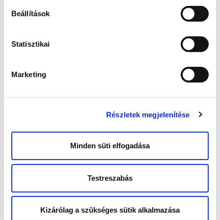
Beállítások
Statisztikai
Marketing
Részletek megjelenítése
BONYHÁD
Minden süti elfogadása
2017. szeptember 30. – VÁROSKÖZPONT
Testreszabás
Kizárólag a szükséges sütik alkalmazása