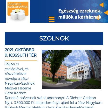
SZOLNOK
2021. OKTÓBER
9. KOSSUTH TÉR
Jöjjön el
családjával, és
részvételével
növelje a Jász-
Nagykun-Szolnok
Megyei Hetényi
Géza Kórház-
Rendelőintézetnek szánt adományt! A Richter Gedeon
Nyrt. 3.500.000 Ft alapadományt ajánl fel a Jász-Nagykun-
Szolnok Megyei Hetényi Géza Kórház-Rendelőintézet