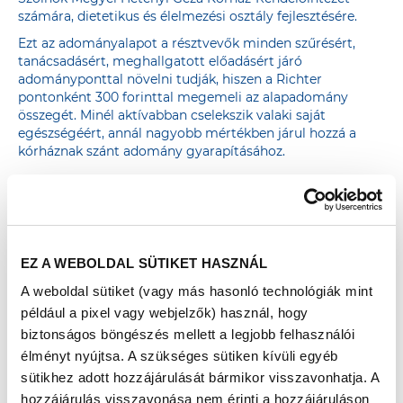
számára, dietetikus és élelmezési osztály fejlesztésére.
Ezt az adományalapot a résztvevők minden szűrésért,
tanácsadásért, meghallgatott előadásért járó
adományponttal növelni tudják, hiszen a Richter
pontonként 300 forinttal megemeli az alapadomány
összegét. Minél aktívabban cselekszik valaki saját
egészségéért, annál nagyobb mértékben járul hozzá a
kórháznak szánt adomány gyarapításához.
AZ ADOMÁNYPONTGYŰJTÉS részletes leírása
EZ A WEBOLDAL SÜTIKET HASZNÁL
A weboldal sütiket (vagy más hasonló technológiák mint
például a pixel vagy webjelzők) használ, hogy
biztonságos böngészés mellett a legjobb felhasználói
SZOLNOK
élményt nyújtsa. A szükséges sütiken kívüli egyéb
sütikhez adott hozzájárulását bármikor visszavonhatja. A
2021. OKTÓBER 9. – KOSSUTH TÉR
hozzájárulás visszavonása nem érinti a hozzájáruláson