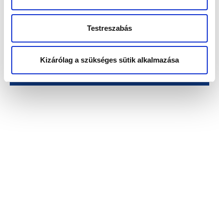
Testreszabás
Kizárólag a szükséges sütik alkalmazása