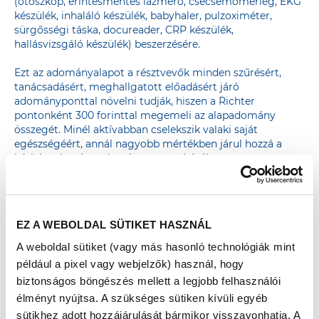
(otoszkóp, érintésmentes lázmérő, csecsemőmérleg, EKG
készülék, inhaláló készülék, babyhaler, pulzoximéter,
sürgősségi táska, docureader, CRP készülék,
hallásvizsgáló készülék) beszerzésére.
Ezt az adományalapot a résztvevők minden szűrésért,
tanácsadásért, meghallgatott előadásért járó
adományponttal növelni tudják, hiszen a Richter
pontonként 300 forinttal megemeli az alapadomány
összegét. Minél aktívabban cselekszik valaki saját
egészségéért, annál nagyobb mértékben járul hozzá a
kórháznak szánt adomány gyarapításához.
AZ ADOMÁNYPONTGYŰJTÉS részletes leírása
EZ A WEBOLDAL SÜTIKET HASZNÁL
A weboldal sütiket (vagy más hasonló technológiák mint
például a pixel vagy webjelzők) használ, hogy
biztonságos böngészés mellett a legjobb felhasználói
TATA
élményt nyújtsa. A szükséges sütiken kívüli egyéb
sütikhez adott hozzájárulását bármikor visszavonhatja. A