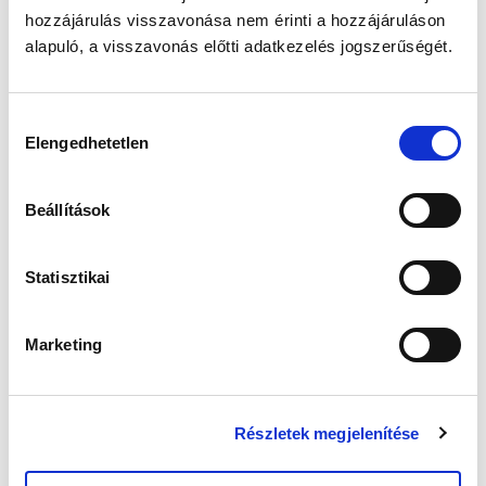
2020. SZEPTEMBER 26. - KOSSUTH TÉR
hozzájárulás visszavonása nem érinti a hozzájáruláson
alapuló, a visszavonás előtti adatkezelés jogszerűségét.
Hozzájárulás
Elengedhetetlen
kiválasztása
Beállítások
Statisztikai
Marketing
Részletek megjelenítése