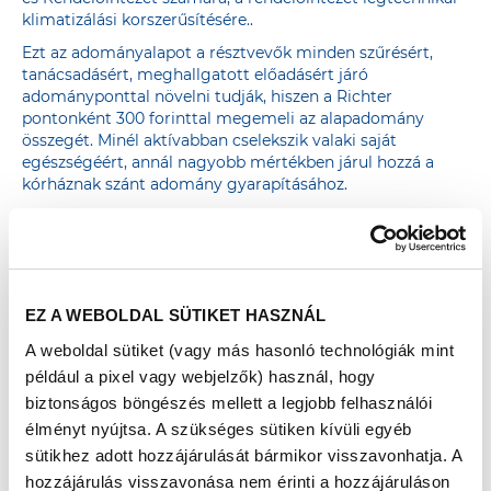
klimatizálási korszerűsítésére..
Ezt az adományalapot a résztvevők minden szűrésért,
tanácsadásért, meghallgatott előadásért járó
adományponttal növelni tudják, hiszen a Richter
pontonként 300 forinttal megemeli az alapadomány
összegét. Minél aktívabban cselekszik valaki saját
egészségéért, annál nagyobb mértékben járul hozzá a
kórháznak szánt adomány gyarapításához.
AZ ADOMÁNYPONTGYŰJTÉS részletes leírása
EZ A WEBOLDAL SÜTIKET HASZNÁL
A weboldal sütiket (vagy más hasonló technológiák mint
például a pixel vagy webjelzők) használ, hogy
biztonságos böngészés mellett a legjobb felhasználói
élményt nyújtsa. A szükséges sütiken kívüli egyéb
sütikhez adott hozzájárulását bármikor visszavonhatja. A
hozzájárulás visszavonása nem érinti a hozzájáruláson