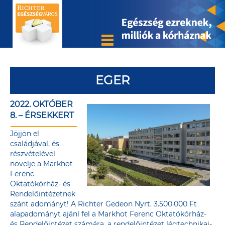
EGER
2022. OKTÓBER
8. – ÉRSEKKERT
Jöjjön el
családjával, és
részvételével
növelje a Markhot
Ferenc
Oktatókórház- és
Rendelőintézetnek
szánt adományt! A Richter Gedeon Nyrt. 3.500.000 Ft
alapadományt ajánl fel a Markhot Ferenc Oktatókórház-
és Rendelőintézet számára, a rendelőintézet légtechnikai-