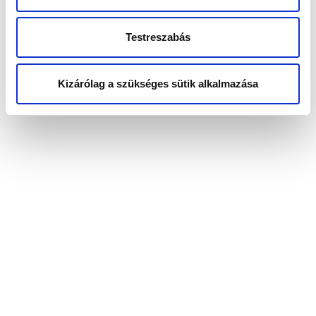
Testreszabás
EGER
Kizárólag a szükséges sütik alkalmazása
2022. OKTÓBER 8. – ÉRSEKKERT