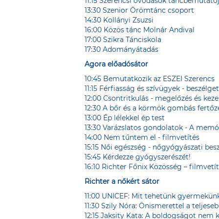
11:15 Szerencsi óvodások táncbemutató
13:30 Szenior Örömtánc csoport
14:30 Kollányi Zsuzsi
16:00 Közös tánc Molnár Andival
17:00 Szikra Tánciskola
17:30 Adományátadás
Agora előadósátor
10:45 Bemutatkozik az ESZEI Szerencs
11:15 Férfiasság és szívügyek - beszélge
12:00 Csontritkulás - megelőzés és keze
12:30 A bőr és a körmök gombás fertőz
13:00 Ép lélekkel ép test
13:30 Varázslatos gondolatok - A memór
14:00 Nem tűntem el - filmvetítés
15:15 Női egészség - nőgyógyászati bes
15:45 Kérdezze gyógyszerészét!
16:10 Richter Főnix Közösség – filmvetí
Richter a nőkért sátor
11:00 UNICEF: Mit tehetünk gyermekünk
11:30 Szily Nóra: Önismerettel a teljeseb
12:15 Jaksity Kata: A boldogságot nem