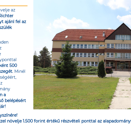
velje az
Richter
 ajánl fel az
szülék
nden
z
e
yponttal
ként 500
szegét
. Minél
zségéért,
az
omány
n a
ső belépésért
ár!
yszínére!
el növelje 1.500 forint értékű részvételi ponttal az alapadomány