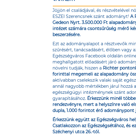
Jöjjön el családjával, és részvételével nö
ESZEI Szerencsnek szánt adományt!
A 
Gedeon Nyrt. 3.500.000 Ft alapadományt
intézet számára csontsűrűség mérő ké
beszerzésére.
Ezt az adományalapot a résztvevők mi
szűrésért, tanácsadásért, élőben vagy a
Egészségváros Facebook oldalán
onlin
meghallgatott előadásért járó adomán
növelni tudják, hiszen a
Richter ponton
forinttal megemeli az alapadomány ös
aktívabban cselekszik valaki saját egés
annál nagyobb mértékben járul hozzá 
egészségügyi intézménynek szánt ad
gyarapításához.
Érkezzünk minél többe
rendezvényre, mert a helyszínre való el
dupla, 1.000 forintot érő adománypont j
Érkezzünk együtt az Egészségváros hel
Csatlakozzon az Egészségsétához, és ezz
Széchenyi utca 26.-tól.