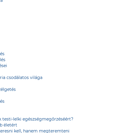
ja
tés
lés
ései
ia csodálatos világa
zélgetés
tés
 testi-lelki egészségmegőrzéséért?
b életért
 keresni kell, hanem megteremteni