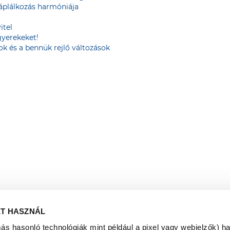
 táplálkozás harmóniája
itel
gyerekeket!
zok és a bennük rejlő változások
ET HASZNÁL
más hasonló technológiák mint például a pixel vagy webjelzők) h