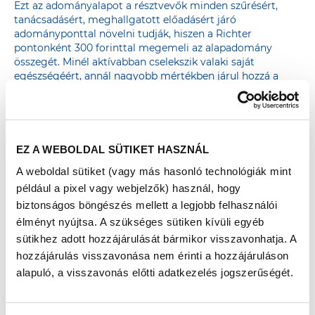
Ezt az adományalapot a résztvevők minden szűrésért,
tanácsadásért, meghallgatott előadásért járó
adományponttal növelni tudják, hiszen a Richter
pontonként 300 forinttal megemeli az alapadomány
összegét. Minél aktívabban cselekszik valaki saját
egészségéért, annál nagyobb mértékben járul hozzá a
kórháznak szánt adomány gyarapításához.
AZ ADOMÁNYPONTGYŰJTÉS részletes leírása
EZ A WEBOLDAL SÜTIKET HASZNÁL
A weboldal sütiket (vagy más hasonló technológiák mint
például a pixel vagy webjelzők) használ, hogy
KAPOSVÁR
biztonságos böngészés mellett a legjobb felhasználói
élményt nyújtsa. A szükséges sütiken kívüli egyéb
2021. JÚNIUS 12. – KOSSUTH TÉR
sütikhez adott hozzájárulását bármikor visszavonhatja. A
hozzájárulás visszavonása nem érinti a hozzájáruláson
alapuló, a visszavonás előtti adatkezelés jogszerűségét.