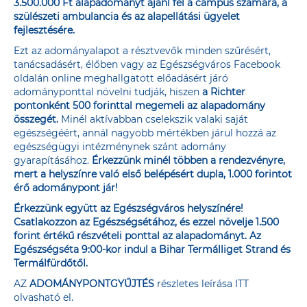
3.500.000 Ft alapadományt ajánl fel a campus számára, a
szülészeti ambulancia és az alapellátási ügyelet
fejlesztésére.
Ezt az adományalapot a résztvevők minden szűrésért,
tanácsadásért, élőben vagy az
Egészségváros Facebook
oldalán
online meghallgatott előadásért járó
adományponttal növelni tudják, hiszen
a Richter
pontonként 500 forinttal megemeli az alapadomány
összegét.
Minél aktívabban cselekszik valaki saját
egészségéért, annál nagyobb mértékben járul hozzá az
egészségügyi intézménynek szánt adomány
gyarapításához.
Érkezzünk minél többen a rendezvényre,
mert a helyszínre való első belépésért dupla, 1.000 forintot
érő adománypont jár!
Érkezzünk együtt az Egészségváros helyszínére!
Csatlakozzon az Egészségsétához, és ezzel növelje 1.500
forint értékű részvételi ponttal az alapadományt. Az
Egészségséta 9:00-kor indul a Bihar Termálliget Strand és
Termálfürdőtől.
AZ
ADOMÁNYPONTGYŰJTÉS
részletes leírása
ITT
olvasható el.