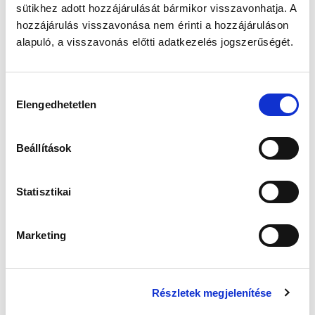
sütikhez adott hozzájárulását bármikor visszavonhatja. A
hozzájárulás visszavonása nem érinti a hozzájáruláson
alapuló, a visszavonás előtti adatkezelés jogszerűségét.
Hozzájárulás
Elengedhetetlen
kiválasztása
Beállítások
Statisztikai
Marketing
A részletes programok időpontjai
Színpadi programok
Részletek megjelenítése
9:15 Rengő Néptánc Egyesület