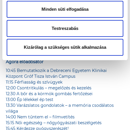
9:35 Köszöntőbeszédek
9:45 Torna Katus Attilával
Minden süti elfogadása
11:15 Berettyóújfalui SZC Bessenyei György Technikum –
önvédelmi bemutató
13:30 A Nadányi Zoltán Művelődési Ház senior csoportja
Testreszabás
14:00 Játék
14:30 Kollányi Zsuzsi
16:00 Közös tánc Molnár Andival
16:30 Játék
Kizárólag a szükséges sütik alkalmazása
17:00 Piruett Tánc Stúdió
Agora előadósátor
10:45 Bemutatkozik a Debreceni Egyetem Klinikai
Központ Gróf Tisza István Campus
11:15 Férfiasság és szívügyek
12:00 Csontritkulás – megelőzés és kezelés
12:30 A bőr és a körmök gombás fertőzései
13:00 Ép lélekkel ép test
13:30 Varázslatos gondolatok – a memória csodálatos
világa
14:00 Nem tűntem el – filmvetítés
15:15 Női egészség – nőgyógyászati beszélgetés
15:45 Kérdezze gyógyszerészét!