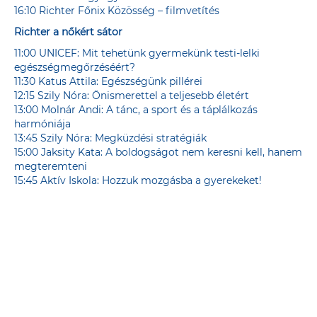
16:10 Richter Főnix Közösség – filmvetítés
Richter a nőkért sátor
11:00 UNICEF: Mit tehetünk gyermekünk testi-lelki
egészségmegőrzéséért?
11:30 Katus Attila: Egészségünk pillérei
12:15 Szily Nóra: Önismerettel a teljesebb életért
13:00 Molnár Andi: A tánc, a sport és a táplálkozás
harmóniája
13:45 Szily Nóra: Megküzdési stratégiák
15:00 Jaksity Kata: A boldogságot nem keresni kell, hanem
megteremteni
15:45 Aktív Iskola: Hozzuk mozgásba a gyerekeket!