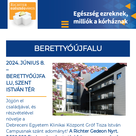
BERETTYÓÚJFALU
2024. JÚNIUS 8.
–
BERETTYÓÚJFA
LU, SZENT
ISTVÁN TÉR
Jöjjön el
családjával, és
részvételével
növelje a
Debreceni Egyetem Klinikai Központ Gróf Tisza István
Campusnak szánt adományt!
A Richter Gedeon Nyrt.