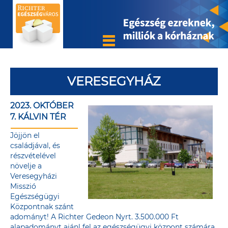
VERESEGYHÁZ
2023. OKTÓBER
7. KÁLVIN TÉR
Jöjjön el
családjával, és
részvételével
növelje a
Veresegyházi
Misszió
Egészségügyi
Központnak szánt
adományt! A Richter Gedeon Nyrt. 3.500.000 Ft
alapadományt ajánl fel az egészségügyi központ számára,