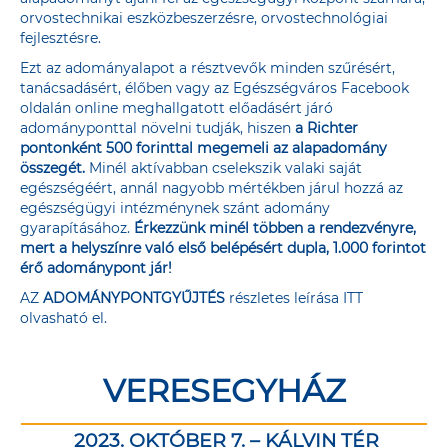
orvostechnikai eszközbeszerzésre, orvostechnológiai
fejlesztésre.
Ezt az adományalapot a résztvevők minden szűrésért,
tanácsadásért, élőben vagy az
Egészségváros Facebook
oldalán
online meghallgatott előadásért járó
adományponttal növelni tudják, hiszen
a Richter
pontonként 500 forinttal megemeli az alapadomány
összegét.
Minél aktívabban cselekszik valaki saját
egészségéért, annál nagyobb mértékben járul hozzá az
egészségügyi intézménynek szánt adomány
gyarapításához.
Érkezzünk minél többen a rendezvényre,
mert a helyszínre való első belépésért dupla, 1.000 forintot
érő adománypont jár!
AZ
ADOMÁNYPONTGYŰJTÉS
részletes leírása
ITT
olvasható el.
VERESEGYHÁZ
2023. OKTÓBER 7. – KÁLVIN TÉR