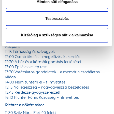
14:30 Takács Nikolas
Minden süti elfogadása
15:00 ScUp: Látványos kémiai kísérletek
16:00 Közös tánc Molnár Andival
16:30 Játék
Testreszabás
17:00 Blero System Hip Hop Tánciskola
17:30 Adományátadás
Agora előadósátor
Kizárólag a szükséges sütik alkalmazása
10:45 Bemutatkozik a Veresegyházi Misszió Egészségügyi
Központ
11:15 Férfiasság és szívügyek
12:00 Csontritkulás – megelőzés és kezelés
12:30 A bőr és a körmök gombás fertőzései
13:00 Ép lélekkel ép test
13:30 Varázslatos gondolatok – a memória csodálatos
világa
14:00 Nem tűntem el – filmvetítés
15:15 Női egészség – nőgyógyászati beszélgetés
15:45 Kérdezze gyógyszerészét!
16:10 Richter Főnix Közösség – filmvetítés
Richter a nőkért sátor
11:30 Szily Nóra: Élet 40 felett