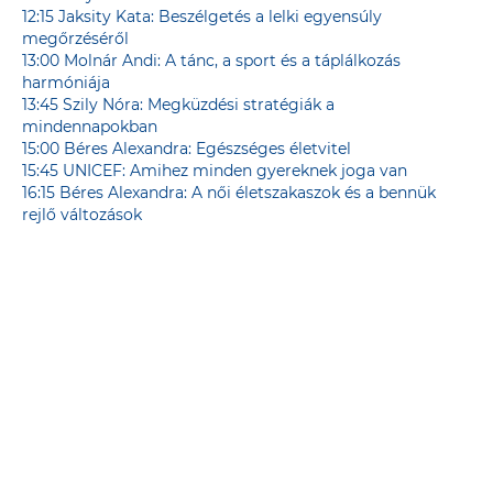
12:15 Jaksity Kata: Beszélgetés a lelki egyensúly
megőrzéséről
13:00 Molnár Andi: A tánc, a sport és a táplálkozás
harmóniája
13:45 Szily Nóra: Megküzdési stratégiák a
mindennapokban
15:00 Béres Alexandra: Egészséges életvitel
15:45 UNICEF: Amihez minden gyereknek joga van
16:15 Béres Alexandra: A női életszakaszok és a bennük
rejlő változások