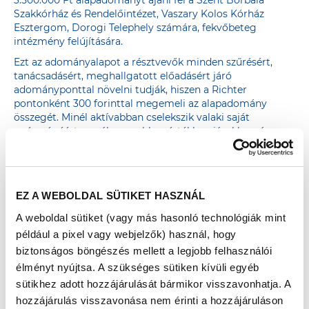
3.500.000 Ft alapadományt ajánl fel a Szent Borbála
Szakkórház és Rendelőintézet, Vaszary Kolos Kórház
Esztergom, Dorogi Telephely számára, fekvőbeteg
intézmény felújítására.
Ezt az adományalapot a résztvevők minden szűrésért,
tanácsadásért, meghallgatott előadásért járó
adományponttal növelni tudják, hiszen a Richter
pontonként 300 forinttal megemeli az alapadomány
összegét. Minél aktívabban cselekszik valaki saját
egészségéért, annál nagyobb mértékben járul hozzá a
kórháznak szánt adomány gyarapításához.
AZ ADOMÁNYPONTGYŰJTÉS részletes leírása
EZ A WEBOLDAL SÜTIKET HASZNÁL
A weboldal sütiket (vagy más hasonló technológiák mint
például a pixel vagy webjelzők) használ, hogy
DOROG
biztonságos böngészés mellett a legjobb felhasználói
élményt nyújtsa. A szükséges sütiken kívüli egyéb
sütikhez adott hozzájárulását bármikor visszavonhatja. A
2021. SZEPTEMBER 11. OTTHON TÉR
hozzájárulás visszavonása nem érinti a hozzájáruláson