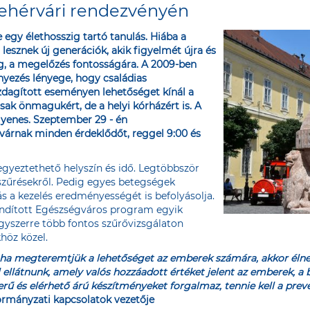
ehérvári rendezvényén
y élethosszig tartó tanulás. Hiába a
esznek új generációk, akik figyelmét újra és
ság, a megelőzés fontosságára. A 2009-ben
yezés lényege, hogy családias
dagított eseményen lehetőséget kínál a
ak önmagukért, de a helyi kórházért is. A
yenes. Szeptember 29 - én
 várnak minden érdeklődőt, reggel 9:00 és
gyeztethető helyszín és idő. Legtöbbször
szűrésekről. Pedig egyes betegségek
 a kezelés eredményességét is befolyásolja.
 indított Egészségváros program egyik
gyszerre több fontos szűrővizsgálaton
höz közel.
, ha megteremtjük a lehetőséget az emberek számára, akkor élnek 
l ellátnunk, amely valós hozzáadott értéket jelent az emberek, 
ű és elérhető árú készítményeket forgalmaz, tennie kell a preve
ormányzati kapcsolatok vezetője