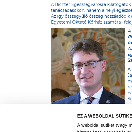
A Richter Egészségvárosra kilátogatók 
tanácsadásokon, hanem a helyi egészség
Az így összegyűlő összeg hozzáadódik 
Egyetemi Oktató Kórház számára– felaj
A 
Ri
fo
Az
eg
S
A 
Ja
mi
re
na
Se
EZ A WEBOLDAL SÜTIK
A weboldal sütiket (vagy 