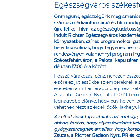
Egészségváros székesf
Önmagunk, egészségünk megismerése eg
számos médiainformáció és hír mindig l
újra fel kell hívni az egészségtudatos
indult Richter Egészségváros kezdemén
környezetben, színes programokkal gaz
helyi lakosoknak, hogy tegyenek nem cs
rendezvényen valamennyi program ing
Székesfehérváron, a Palotai kapu téren
délután 17:00 óra között.
Hosszú várakozás, pénz, nehezen összee
elsőre ez jut eszükbe az embereknek a 
esetében a mihamarabbi diagnosztizálás
A Richter Gedeon Nyrt. által 2009-ben
legnagyobb előnye, hogy egy helyen, e
vehetnek részt az érdeklődők, lakhelyük
Az eltelt évek tapasztalata azt mutatja
abban, fontos, hogy olyan feladatot kel
gyógyszercégnek amellett, hogy korszer
Zsuzsa, a Richter Gedeon Nyrt. PR és k