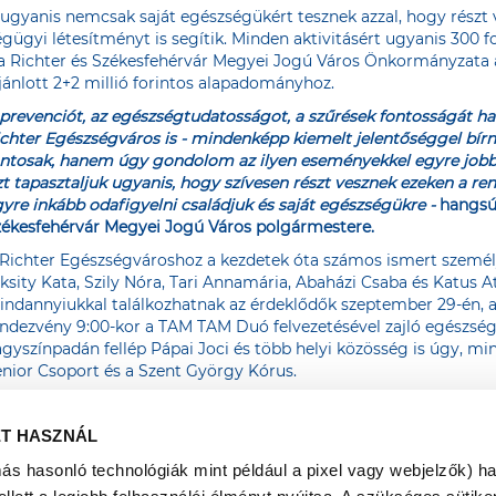
ugyanis nemcsak saját egészségükért tesznek azzal, hogy részt 
ügyi létesítményt is segítik. Minden aktivitásért ugyanis 300 
a Richter és Székesfehérvár Megyei Jogú Város Önkormányzata á
ánlott 2+2 millió forintos alapadományhoz.
prevenciót, az egészségtudatosságot, a szűrések fontosságát h
chter Egészségváros is - mindenképp kiemelt jelentőséggel bí
ntosak, hanem úgy gondolom az ilyen eseményekkel egyre jobba
t tapasztaljuk ugyanis, hogy szívesen részt vesznek ezeken a r
yre inkább odafigyelni családjuk és saját egészségükre -
hangsúl
zékesfehérvár Megyei Jogú Város polgármestere.
Richter Egészségvároshoz a kezdetek óta számos ismert személ
ksity Kata, Szily Nóra, Tari Annamária, Abaházi Csaba és Katus Att
ndannyiukkal találkozhatnak az érdeklődők szeptember 29-én, a
ndezvény 9:00-kor a TAM TAM Duó felvezetésével zajló egészség
gyszínpadán fellép Pápai Joci és több helyi közösség is úgy, min
nior Csoport és a Szent György Kórus.
ET HASZNÁL
más hasonló technológiák mint például a pixel vagy webjelzők) h