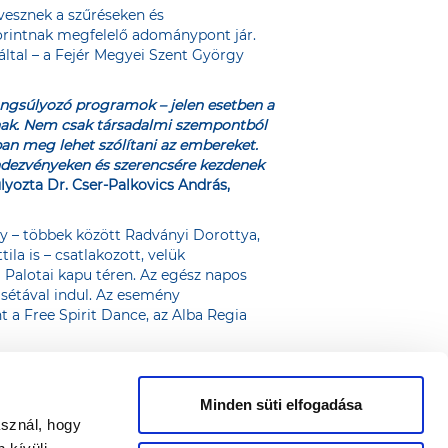
vesznek a szűréseken és
forintnak megfelelő adománypont jár.
ltal – a Fejér Megyei Szent György
angsúlyozó programok – jelen esetben a
rnak. Nem csak társadalmi szempontból
n meg lehet szólítani az embereket.
endezvényeken és szerencsére kezdenek
yozta Dr. Cser-Palkovics András,
y – többek között Radványi Dorottya,
ila is – csatlakozott, velük
 Palotai kapu téren. Az egész napos
sétával indul. Az esemény
t a Free Spirit Dance, az Alba Regia
Minden süti elfogadása
asznál, hogy