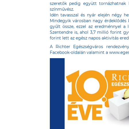
szeretők pedig együtt tornázhatnak 
színművész.
Idén tavasszal és nyár elején négy h
Mindegyik városban nagy érdeklődés k
gyűlt össze, ezzel az eredménnyel a l
Szentendre is, ahol 3,7 millió forint gy
forint lett az egész napos aktivitás er
A Richter Egészségváros rendezvény
Facebook-oldalán valamint a www.eges