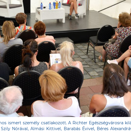
s ismert személy csatlakozott. A Richter Egészségvárosra kil
 Szily Nórával, Almási Kittivel, Barabás Évivel, Béres Alexandr