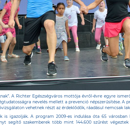
aknak”. A Richter Egészségváros mottója évről-évre egyre isme
ségtudatosságra nevelés mellett a prevenció népszerűsítése. A
ővizsgálaton vehetnek részt az érdeklődők, ráadásul nemcsak la
is igazolják. A program 2009-es indulása óta 65 városban k
nyt segítő szakemberek több mint 144.600 szűrést végeztek