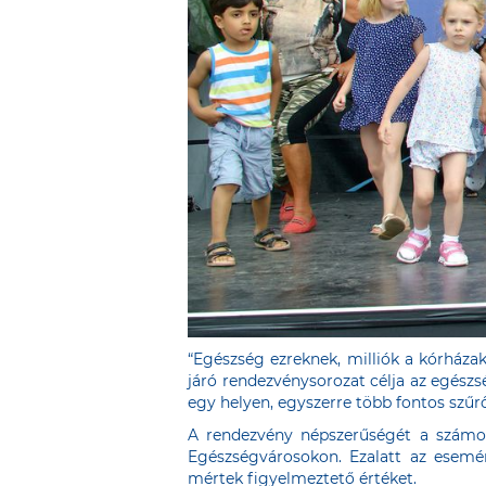
“Egészség ezreknek, milliók a kórház
járó rendezvénysorozat célja az egész
egy helyen, egyszerre több fontos szűr
A rendezvény népszerűségét a számok 
Egészségvárosokon. Ezalatt az esemé
mértek figyelmeztető értéket.