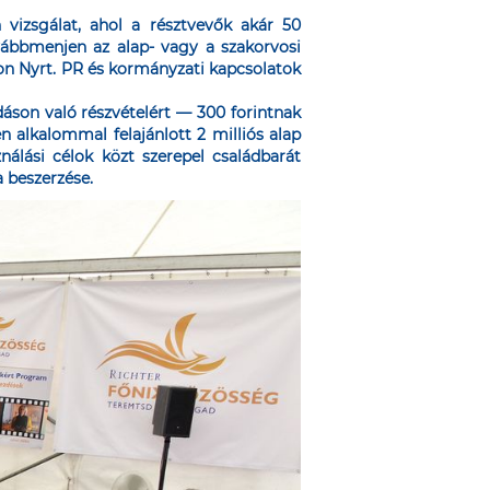
izsgálat, ahol a résztvevők akár 50
vábbmenjen az alap- vagy a szakorvosi
eon Nyrt. PR és kormányzati kapcsolatok
áson való részvételért — 300 forintnak
 alkalommal felajánlott 2 milliós alap
álási célok közt szerepel családbarát
 beszerzése.