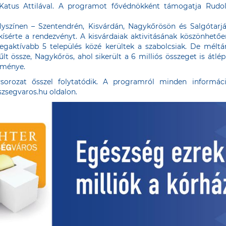
Katus Attilával. A programot fővédnökként támogatja Rudolf 
elyszínen – Szentendrén, Kisvárdán, Nagykőrösön és Salgótarj
ísérte a rendezvényt. A kisvárdaiak aktivitásának köszönhetőe
egaktívabb 5 település közé kerültek a szabolcsiak. De méltá
űlt össze, Nagykőrös, ahol sikerült a 6 milliós összeget is átlép
edménye.
sorozat ősszel folytatódik. A programról minden informác
zsegvaros.hu oldalon.