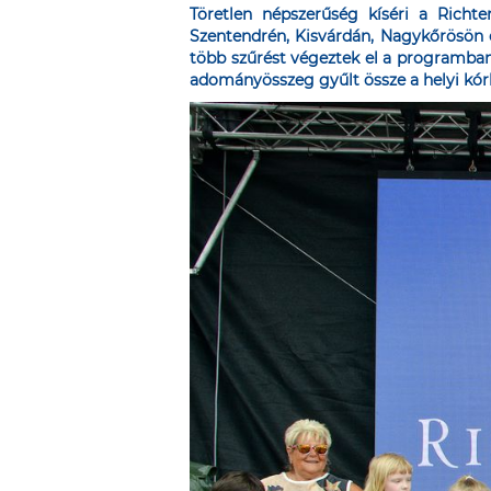
Töretlen népszerűség kíséri a Richt
Szentendrén, Kisvárdán, Nagykőrösön é
több szűrést végeztek el a programban
adományösszeg gyűlt össze a helyi kórh