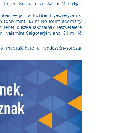
Péter, Kossuth- és Jászai Mari-díjas
ánban — járt a Richter Egészségváros.
n több mint 8,3 millió forint adomány
n lehet büszke lakosainak részvételére
ni, valamint Salgótarján, ahol 5,1 millió
ió megtalálható a rendezvénysorozat