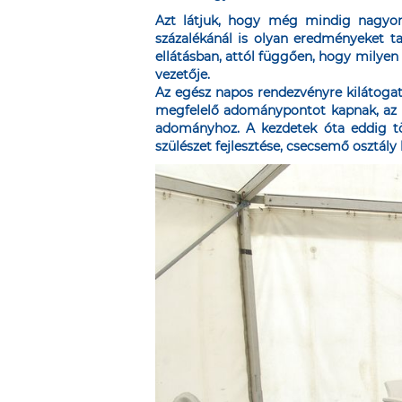
Azt látjuk, hogy még mindig nagyon
százalékánál is olyan eredményeket t
ellátásban, attól függően, hogy milyen
vezetője.
Az egész napos rendezvényre kilátogat
megfelelő adománypontot kapnak, az íg
adományhoz. A kezdetek óta eddig töb
szülészet fejlesztése, csecsemő osztál