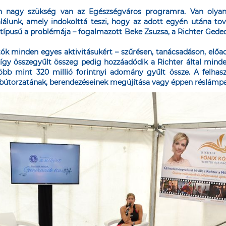
 nagy szükség van az Egészségváros programra. Van olyan v
alálunk, amely indokolttá teszi, hogy az adott egyén utána to
 típusú a problémája – fogalmazott Beke Zsuzsa, a Richter Ged
ók minden egyes aktivitásukért – szűrésen, tanácsadáson, előad
y összegyűlt összeg pedig hozzáadódik a Richter által minden
b mint 320 millió forintnyi adomány gyűlt össze. A felhaszn
y bútorzatának, berendezéseinek megújítása vagy éppen réslámpa