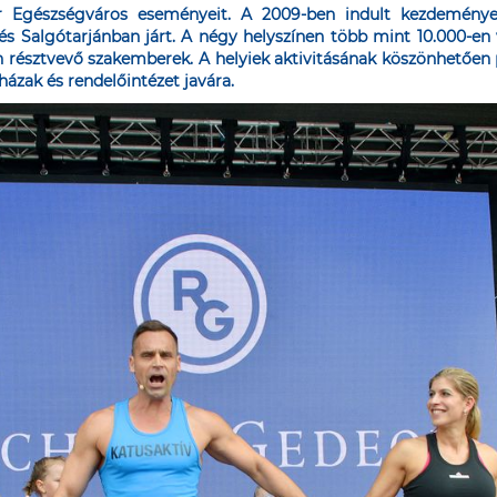
er Egészségváros eseményeit. A 2009-ben indult kezdeményezé
s Salgótarjánban járt. A négy helyszínen több mint 10.000-en 
 résztvevő szakemberek. A helyiek aktivitásának köszönhetően p
ázak és rendelőintézet javára.