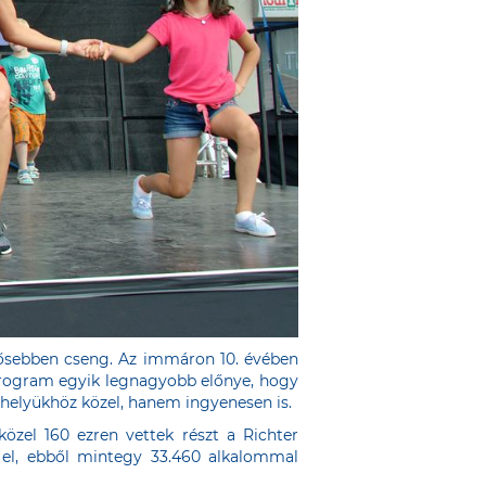
rősebben cseng. Az immáron 10. évében
 program egyik legnagyobb előnye, hogy
khelyükhöz közel, hanem ingyenesen is.
özel 160 ezren vettek részt a Richter
 el, ebből mintegy 33.460 alkalommal