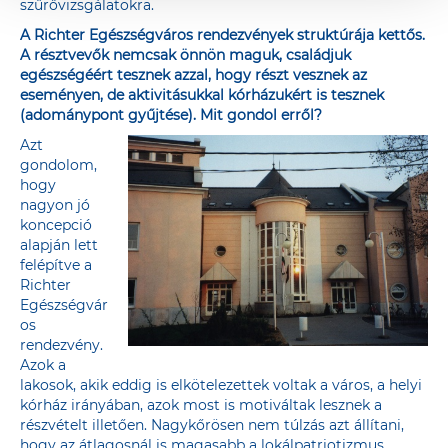
szűrővizsgálatokra.
A Richter Egészségváros rendezvények struktúrája kettős.
A résztvevők nemcsak önnön maguk, családjuk
egészségéért tesznek azzal, hogy részt vesznek az
eseményen, de aktivitásukkal kórházukért is tesznek
(adománypont gyűjtése). Mit gondol erről?
Azt
gondolom,
hogy
nagyon jó
koncepció
alapján lett
felépítve a
Richter
Egészségvár
os
rendezvény.
Azok a
lakosok, akik eddig is elkötelezettek voltak a város, a helyi
kórház irányában, azok most is motiváltak lesznek a
részvételt illetően. Nagykőrösen nem túlzás azt állítani,
hogy az átlagosnál is magasabb a lokálpatriotizmus.