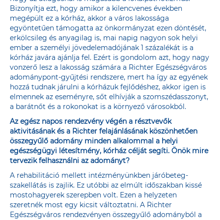
Bizonyítja ezt, hogy amikor a kilencvenes években
megépült ez a kórház, akkor a város lakossága
egyöntetűen támogatta az önkormányzat ezen döntését,
erkölcsileg és anyagilag is, mai napig nagyon sok helyi
ember a személyi jövedelemadójának 1 százalékát is a
kórház javára ajánlja fel. Ezért is gondolom azt, hogy nagy
vonzerő lesz a lakosság számára a Richter Egészségváros
adománypont-gyűjtési rendszere, mert ha így az egyének
hozzá tudnak járulni a kórházuk fejlődéshez, akkor igen is
elmennek az eseményre, sőt elhívják a szomszédasszonyt,
a barátnőt és a rokonokat is a környező városokból.
Az egész napos rendezvény végén a résztvevők
aktivitásának és a Richter felajánlásának köszönhetően
összegyűlő adomány minden alkalommal a helyi
egészségügyi létesítmény, kórház célját segíti. Önök mire
tervezik felhasználni az adományt?
A rehabilitáció mellett intézményünkben járóbeteg-
szakellátás is zajlik. Ez utóbbi az elmúlt időszakban kissé
mostohagyerek szerepben volt. Ezen a helyzeten
szeretnék most egy kicsit változtatni. A Richter
Egészségváros rendezvényen összegyűlő adományból a