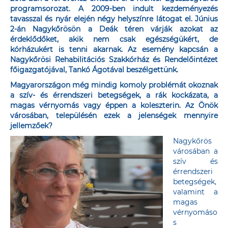
programsorozat. A 2009-ben indult kezdeményezés
tavasszal és nyár elején négy helyszínre látogat el. Június
2-án Nagykőrösön a Deák téren várják azokat az
érdeklődőket, akik nem csak egészségükért, de
kórházukért is tenni akarnak. Az esemény kapcsán a
Nagykőrösi Rehabilitációs Szakkórház és Rendelőintézet
főigazgatójával, Tankó Ágotával beszélgettünk.
Magyarországon még mindig komoly problémát okoznak
a szív- és érrendszeri betegségek, a rák kockázata, a
magas vérnyomás vagy éppen a koleszterin. Az Önök
városában, településén ezek a jelenségek mennyire
jellemzőek?
Nagykőrös
városában a
szív és
érrendszeri
betegségek,
valamint a
magas
vérnyomáso
s