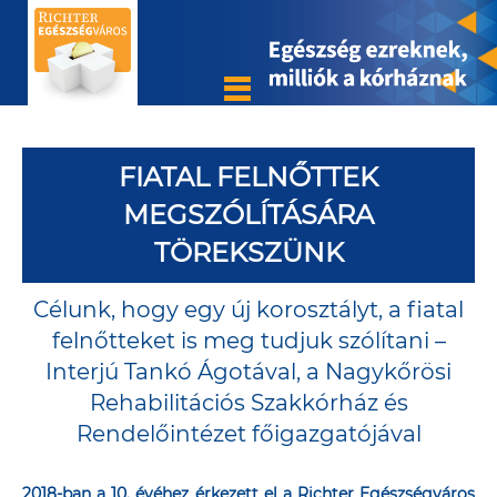
FIATAL FELNŐTTEK
MEGSZÓLÍTÁSÁRA
TÖREKSZÜNK
Célunk, hogy egy új korosztályt, a fiatal
felnőtteket is meg tudjuk szólítani –
Interjú Tankó Ágotával, a Nagykőrösi
Rehabilitációs Szakkórház és
Rendelőintézet főigazgatójával
2018-ban a 10. évéhez érkezett el a Richter Egészségváros