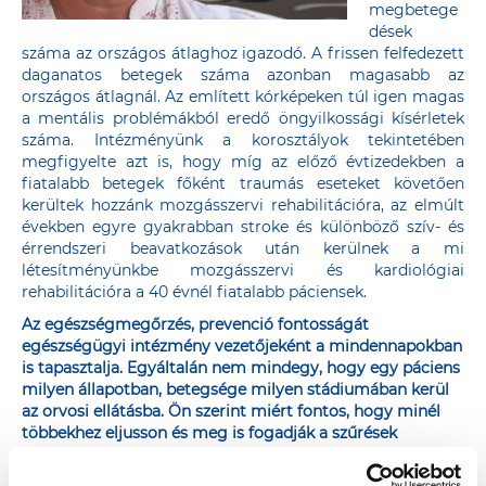
megbetege
dések
száma az országos átlaghoz igazodó. A frissen felfedezett
daganatos betegek száma azonban magasabb az
országos átlagnál. Az említett kórképeken túl igen magas
a mentális problémákból eredő öngyilkossági kísérletek
száma. Intézményünk a korosztályok tekintetében
megfigyelte azt is, hogy míg az előző évtizedekben a
fiatalabb betegek főként traumás eseteket követően
kerültek hozzánk mozgásszervi rehabilitációra, az elmúlt
években egyre gyakrabban stroke és különböző szív- és
érrendszeri beavatkozások után kerülnek a mi
létesítményünkbe mozgásszervi és kardiológiai
rehabilitációra a 40 évnél fiatalabb páciensek.
Az egészségmegőrzés, prevenció fontosságát
egészségügyi intézmény vezetőjeként a mindennapokban
is tapasztalja. Egyáltalán nem mindegy, hogy egy páciens
milyen állapotban, betegsége milyen stádiumában kerül
az orvosi ellátásba. Ön szerint miért fontos, hogy minél
többekhez eljusson és meg is fogadják a szűrések
fontosságának üzenetét?