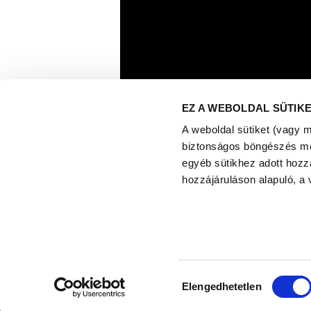
EZ A WEBOLDAL SÜTIK
A weboldal sütiket (vagy 
biztonságos böngészés mell
egyéb sütikhez adott hozz
hozzájáruláson alapuló, a 
Richter Egészségváros 2025
Adatkezelési Tájékoztató
Tájékoztató a rendezvénnyel
Hozzájárulás
kapcsolatos adatkezelési gyakorlatról
Elengedhetetlen
Süti tájékoztató
kiválasztása