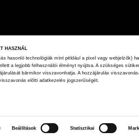
ET HASZNÁL
más hasonló technológiák mint például a pixel vagy webjelzők) h
ett a legjobb felhasználói élményt nyújtsa. A szükséges sütiken
ájárulását bármikor visszavonhatja. A hozzájárulás visszavonása
visszavonás előtti adatkezelés jogszerűségét.
www.egeszsegvaros.hu
Beállítások
Statisztikai
Mark