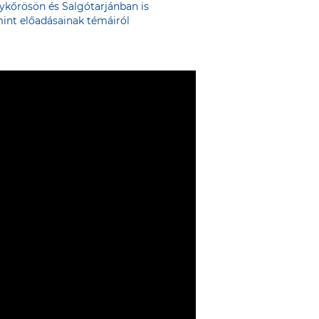
gykőrösön és Salgótarjánban is
mint előadásainak témáiról