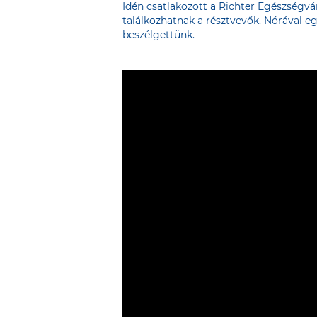
Idén csatlakozott a Richter Egészségvá
találkozhatnak a résztvevők. Nórával e
beszélgettünk.