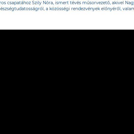
ros csapatához Szily Nóra, ismert tévés műsorvezető, akivel Na
gészségtudatosságról, a közösségi rendezvények előnyéről, vala