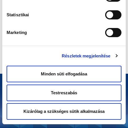
Statisztikai
Marketing
Részletek megjelenítése
Minden süti elfogadása
Richter Egészségváros 2025
Testreszabás
Adatkezelési Tájékoztató
Tájékoztató a rendezvénnyel
kapcsolatos adatkezelési gyakorlatról
Kizárólag a szükséges sütik alkalmazása
Süti tájékoztató
www.egeszsegvaros.hu