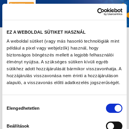
EZ A WEBOLDAL SÜTIKET HASZNÁL
A weboldal sütiket (vagy más hasonló technológiák mint
ÚJONC
például a pixel vagy webjelzők) használ, hogy
biztonságos böngészés mellett a legjobb felhasználói
Új szereplőként csatlakozott a Richter Egészségváros
élményt nyújtsa. A szükséges sütiken kívüli egyéb
csapatához Barabás Évi. Az ismert tévéssel Nagykőrösön
sütikhez adott hozzájárulását bármikor visszavonhatja. A
és Salgótarjánban találkozhatnak az eseményre
hozzájárulás visszavonása nem érinti a hozzájáruláson
kilátogatók. Az egészségtudatosság fontosságáról is
beszélgettünk Évivel.
alapuló, a visszavonás előtti adatkezelés jogszerűségét.
Hozzájárulás
Elengedhetetlen
kiválasztása
Beállítások