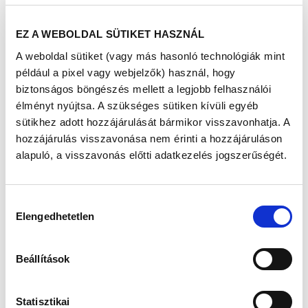
Tudományegyetem Oktató Kórházának, mint a személyes
részvétel. A lakosok ugyanis - akárcsak a szűréseken és a
EZ A WEBOLDAL SÜTIKET HASZNÁL
tanácsadásokon való részvétellel - az online
közvetítésekhez fűződő aktivitásaikkal (kedvelés,
A weboldal sütiket (vagy más hasonló technológiák mint
hozzászólás, megosztás) is növelhetik a Richter Gedeon
például a pixel vagy webjelzők) használ, hogy
Nyrt. által felajánlott 3.500.000 forintos alapadományt.
biztonságos böngészés mellett a legjobb felhasználói
Az élő közvetítések az alábbi időpontokban és témákban
élményt nyújtsa. A szükséges sütiken kívüli egyéb
indulnak az eseményben:
sütikhez adott hozzájárulását bármikor visszavonhatja. A
09:35 Megnyitó
hozzájárulás visszavonása nem érinti a hozzájáruláson
10:45 Bemutatkozik a
Kiskunhalasi Semmelweis Kórház a
alapuló, a visszavonás előtti adatkezelés jogszerűségét.
Szegedi Tudományegyetem Oktató Kórháza
11:15 Férfiasság és szívügyek - beszélgetés
12:00 Előadás a csontritkulás megelőzéséről és kezeléséről
12:30 Előadás a bőr és a körmök gombás fertőzéseiről
Hozzájárulás
13:00 Ép lélekkel ép test – beszélgetés
Elengedhetetlen
kiválasztása
13:30 Varázslatos gondolatok: a memória csodálatos
világa – előadás
14:00 Endometriózis – beszélgetés
Beállítások
14:30 Családközpontú szülészet – szülésfelkészítés
beszélgetés
15:15 Női egészség – nőgyógyászati beszélgetés
Statisztikai