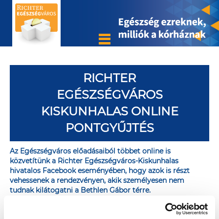
RICHTER
EGÉSZSÉGVÁROS
KISKUNHALAS ONLINE
PONTGYŰJTÉS
Az Egészségváros előadásaiból többet online is
közvetítünk a
Richter Egészségváros-Kiskunhalas
hivatalos Facebook eseményében
, hogy azok is részt
vehessenek a rendezvényen, akik személyesen nem
tudnak kilátogatni a Bethlen Gábor térre.
Az online aktivitás ugyanúgy értékes forintokat ér a
Kiskunhalasi Semmelweis Kórház a Szegedi