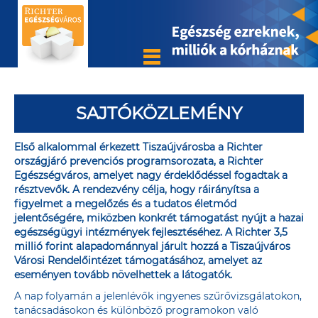
SAJTÓKÖZLEMÉNY
Első alkalommal érkezett Tiszaújvárosba a Richter
országjáró prevenciós programsorozata, a Richter
Egészségváros, amelyet nagy érdeklődéssel fogadtak a
résztvevők. A rendezvény célja, hogy ráirányítsa a
figyelmet a megelőzés és a tudatos életmód
jelentőségére, miközben konkrét támogatást nyújt a hazai
egészségügyi intézmények fejlesztéséhez. A Richter 3,5
millió forint alapadománnyal járult hozzá a Tiszaújváros
Városi Rendelőintézet támogatásához, amelyet az
eseményen tovább növelhettek a látogatók.
A nap folyamán a jelenlévők ingyenes szűrővizsgálatokon,
tanácsadásokon és különböző programokon való