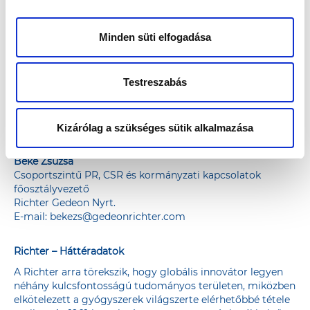
részt. Koleszterin-mérésen 387-en, érszűkület vizsgálaton
pedig 191-en jártak. A tiszaújvárosiak összefogásának
köszönhetően 15.356.000 forint adományban részesült az
Minden süti elfogadása
egészségügyi intézmény.
Ezzel az összeggel kiegészülve 2009-es indulása óta
Testreszabás
immár több mint 861 millió forintot adományozott a
vállalat a Richter Egészségváros keretében hiánypótló
egészségügyi fejlesztések megvalósítására a programban
részt vett egészségügyi intézményeknek.
Kizárólag a szükséges sütik alkalmazása
További információ:
Beke Zsuzsa
Csoportszintű PR, CSR és kormányzati kapcsolatok
főosztályvezető
Richter Gedeon Nyrt.
E-mail:
bekezs@gedeonrichter.com
Richter – Háttéradatok
A Richter arra törekszik, hogy globális innovátor legyen
néhány kulcsfontosságú tudományos területen, miközben
elkötelezett a gyógyszerek világszerte elérhetőbbé tétele