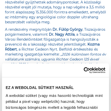
részvétellel gyűjthettek adománypontokat. A közösségi
részvétel erejét jól mutatja, hogy a nap végére a 3,5 millió
forint alapösszeg 15.356.000 forintra emelkedett, amelyből
az intézmény egy angiológiai color doppler ultrahang
beszerzését valósítja meg.
A rendezvény megnyitóján
Dr. Fülöp György
, Tiszaújváros
polgármestere, valamint
Dr. Nagy Attila
, a Tiszaújváros
Városi Rendelőintézet főigazgatója is hangsúlyozták a
prevenció és a lakossági részvétel jelentőségét.
Kozma
Róbert
, a Richter Gedeon Nyrt. Belföldi értékesítési és
marketing igazgatója kiemelte:
„2026 különösen fontos év
vállalatunk számára, ugyanis Richter Gedeon 125 évvel
ezelőtt, 1901-ben alapította meg társaságunkat. Kevés
olyan vállalat van ma Európában, ami több, mint 100 évet
megélt már, és ez alatt az időszak alatt a társadalmi
felelősségvállalás számunkra mindvégig különösen fontos
jelentőséggel bírt. Ennek a társadalmi
EZ A WEBOLDAL SÜTIKET HASZNÁL
felelősségvállalásnak az egyik zászlóshajója a Richter
Egészségváros, amit 2009-ben indítottunk útjára, és ami
A weboldal sütiket (vagy más hasonló technológiák mint
egyszerre szolgálja az egészségtudatosság erősítését és a
például a pixel vagy webjelzők) használ, hogy
hazai egészségügyi intézmények fejlődését. Célunk, hogy
biztonságos böngészés mellett a legjobb felhasználói
az országjáró prevenciós programsorozatunk által hiteles