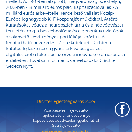
mellett. Az 1901-ben alapított, magyarországi székhelyű,
2025-ben 4,8 milliárd eurós piaci kapitalizációval és 2,3
milliárd eurós árbevétellel rendelkező vállalat Közép-
Európa legnagyobb K+F központját működteti. Áttörő
kutatásokat végez a neuropszichiátria és a nőgyógyászat
területén, míg a biotechnológia és a generikus üzletágak
az alapvető készítmények portfólióját erősítik. A
fenntartható növekedés iránt elkötelezett Richter a
kutatás-fejlesztésbe, a gyártási kiválóságba és a
digitalizációba fektet be az orvosi innováció előmozdítása
érdekében. További információk a weboldalon
:
Richter
Gedeon Nyrt.
Richter Egészségváros 2025
Adatkezelési Tájékoztató
Tájékoztató a rendezvénnyel
kapcsolatos adatkezelési gyakorlatról
Süti tájékoztató
www.egeszsegvaros.hu