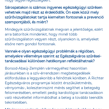
hogy tegyen egészségéért.
Sárospatakon is számos ingyenes egészségügyi szűrésen
vehetnek majd részt az érdeklődők. Ön ezek közül mely
szűrővizsgálatokat tartja kiemelten fontosnak a prevenció
szempontjából, és miért?
Mindegyik szűrővizsgálatnak megvan a jelentősége, ezért
arra bátorítok mindenkit, hogy minél több
szűrővizsgálaton vegyen részt, olyanokon is, amelyeket
elsőre nem gondol fontosnak.
Vannak-e olyan egészségügyi problémák a régióban,
amelyekre véleménye szerint az Egészségváros szűrései-
tanácsadásai különösen hatékonyan reflektálhatnak?
Borsod-Abaúj-Zemplén vármegyéhez hasonlóan
járásunkban is a szív-érrendszeri megbetegedések
előfordulása a leggyakoribb a felnőttek körében. A Richter
Egészségváros programjai között érszűkületmérés,
vérnyomás-, koleszterinszint mérés segíthet a betegség
felismerésében, emellett pedig kardiológiai tanácsadáson
való részvétellel informálódhat a beteg a további teendők
tekintetében.