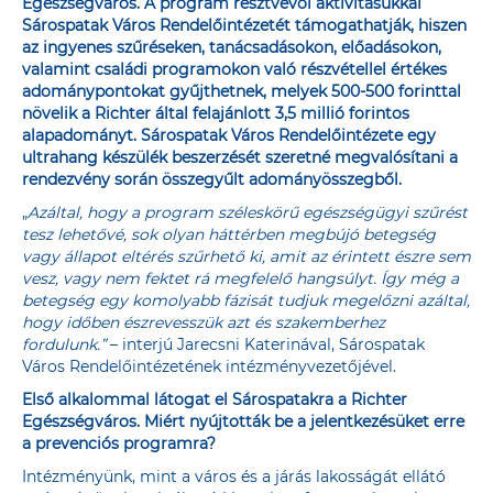
Egészségváros. A program résztvevői aktivitásukkal
Sárospatak Város Rendelőintézetét támogathatják, hiszen
az ingyenes szűréseken, tanácsadásokon, előadásokon,
valamint családi programokon való részvétellel értékes
adománypontokat gyűjthetnek, melyek 500-500 forinttal
növelik a Richter által felajánlott 3,5 millió forintos
alapadományt. Sárospatak Város Rendelőintézete egy
ultrahang készülék beszerzését szeretné megvalósítani a
rendezvény során összegyűlt adományösszegből.
„
Azáltal, hogy a program széleskörű egészségügyi szűrést
tesz lehetővé, sok olyan háttérben megbújó betegség
vagy állapot eltérés szűrhető ki, amit az érintett észre sem
vesz, vagy nem fektet rá megfelelő hangsúlyt. Így még a
betegség egy komolyabb fázisát tudjuk megelőzni azáltal,
hogy időben észrevesszük azt és szakemberhez
fordulunk.”
– interjú Jarecsni Katerinával, Sárospatak
Város Rendelőintézetének intézményvezetőjével.
Első alkalommal látogat el Sárospatakra a Richter
Egészségváros.
Miért nyújtották be a jelentkezésüket erre
a prevenciós programra?
Intézményünk, mint a város és a járás lakosságát ellátó