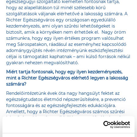
egészségügyi szolgáltató kiemelten fontosnak tartja,
hogy az alapellátáson túl minél szélesebb körű
szolgáltatások váljanak elérhetővé a lakosság számára. A
Richter Egészségváros egy országosan egyedülálló
kezdeményezés, ami olyan szűrési lehetőségeket is
biztosít, amik a környéken nem érhetőek el. Nagy öröm
számunkra, hogy egy ilyen értékes program valósulhat
meg Sárospatakon, ráadásul az eseményhez kapcsolódó
adománygyűjtés révén intézményünk eszközfejlesztési
céljai is támogatást kaphatnak – ami külső források nélkül
gyakran nehezen megvalósítható.
Miért tartja fontosnak, hogy egy ilyen kezdeményezés,
mint a Richter Egészségváros elérhető legyen a lakosság
számára?
Rendelőintézetünk évek óta nagy hangsúlyt fektet az
egészségtudatos életmód népszerűsítésére, a prevenció
fontosságára és az egészségfejlesztés edukációjára.
Amellett, hogy a Richter Egészségváros számos szűrési
lehetőséget biztosít, rendkívül hasznos előadásokon és
tanácsadásokon is részt vehetnek a kilátogatók. A
résztvevők közvetlenül konzultálhatnak a mindennapi
ellátásban dolgozó orvosokkal és szakemberekkel, ami