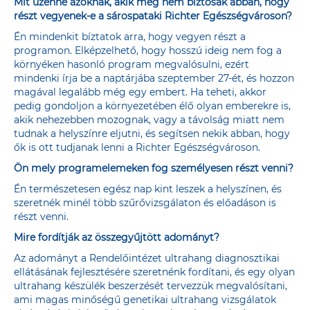
Mit üzenne azoknak, akik még nem biztosak abban, hogy
részt vegyenek-e a sárospataki Richter Egészségvároson?
Én mindenkit bíztatok arra, hogy vegyen részt a
programon. Elképzelhető, hogy hosszú ideig nem fog a
környéken hasonló program megvalósulni, ezért
mindenki írja be a naptárjába szeptember 27-ét, és hozzon
magával legalább még egy embert. Ha teheti, akkor
pedig gondoljon a környezetében élő olyan emberekre is,
akik nehezebben mozognak, vagy a távolság miatt nem
tudnak a helyszínre eljutni, és segítsen nekik abban, hogy
ők is ott tudjanak lenni a Richter Egészségvároson.
Ön mely programelemeken fog személyesen részt venni?
Én természetesen egész nap kint leszek a helyszínen, és
szeretnék minél több szűrővizsgálaton és előadáson is
részt venni.
Mire fordítják az összegyűjtött adományt?
Az adományt a Rendelőintézet ultrahang diagnosztikai
ellátásának fejlesztésére szeretnénk fordítani, és egy olyan
ultrahang készülék beszerzését tervezzük megvalósítani,
ami magas minőségű genetikai ultrahang vizsgálatok