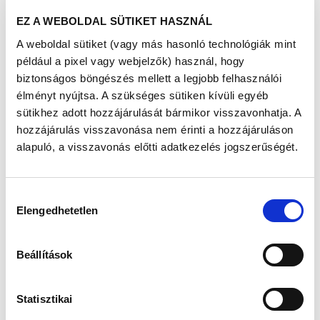
lehetőséget teremt az információcserére és szükség
EZ A WEBOLDAL SÜTIKET HASZNÁL
esetén a segítségkérésre is.
A weboldal sütiket (vagy más hasonló technológiák mint
Hogyan segíti ez a program a rendelőintézet működését
például a pixel vagy webjelzők) használ, hogy
és a helyi egészségügyi ellátást?
biztonságos böngészés mellett a legjobb felhasználói
Azáltal, hogy a program széleskörű egészségügyi szűrést
élményt nyújtsa. A szükséges sütiken kívüli egyéb
tesz lehetővé, sok olyan háttérben megbújó betegség
vagy eltérés szűrhető ki, amit az érintett észre sem vesz,
sütikhez adott hozzájárulását bármikor visszavonhatja. A
vagy nem fektet rá megfelelő hangsúlyt. Ha időben
hozzájárulás visszavonása nem érinti a hozzájáruláson
észleljük ezeket, megelőzhető a súlyosabb állapot
alapuló, a visszavonás előtti adatkezelés jogszerűségét.
kialakulása. Az egészségügyi ellátás során pedig
egyáltalán nem mindegy, hogy egy kezdeti, éppen
kialakuló állapotot kell-e visszafordítanunk, vagy egy már
Hozzájárulás
előrehaladott esettel kell szembenéznie az orvosnak. Ez
Elengedhetetlen
nemcsak az ellátórendszer számára jelent könnyebbséget,
kiválasztása
hanem a páciens számára is gyorsabb,
költséghatékonyabb gyógyulást eredményezhet.
Beállítások
Véleménye szerint milyen szerepe van a prevenciós
programoknak az egészségmegőrzésben és a betegségek
megelőzésében?
Statisztikai
Fontos, hogy folyamatosan figyelemmel kísérjük