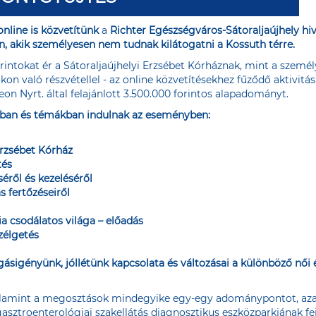
nline is közvetítünk
a
Richter Egészségváros-Sátoraljaújhely h
n, akik személyesen nem tudnak kilátogatni a Kossuth térre.
rintokat ér a Sátoraljaújhelyi Erzsébet Kórháznak, mint a személy
on való részvétellel - az online közvetítésekhez fűződő aktivitás
on Nyrt. által felajánlott 3.500.000 forintos alapadományt.
okban és témákban indulnak az eseményben:
Erzsébet Kórház
tés
éről és kezeléséről
 fertőzéseiről
a csodálatos világa – előadás
zélgetés
gásigényünk, jóllétünk kapcsolata és változásai a különböző női
alamint a megosztások mindegyike egy-egy adománypontot, azaz 
sztroenterológiai szakellátás diagnosztikus eszközparkjának fej