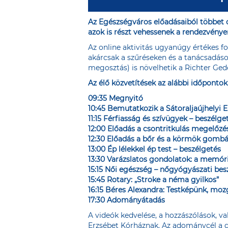
Az Egészségváros előadásaiból többet o
azok is részt vehessenek a rendezvénye
Az online aktivitás ugyanúgy értékes fo
akárcsak a szűréseken és a tanácsadások
megosztás) is növelhetik a Richter Gede
Az élő közvetítések az alábbi időpont
09:35 Megnyitó
10:45 Bemutatkozik a Sátoraljaújhelyi 
11:15 Férfiasság és szívügyek – beszélge
12:00 Előadás a csontritkulás megelőzés
12:30 Előadás a bőr és a körmök gombás
13:00 Ép lélekkel ép test – beszélgetés
13:30 Varázslatos gondolatok: a memóri
15:15 Női egészség – nőgyógyászati bes
15:45 Rotary: „Stroke a néma gyilkos”
16:15 Béres Alexandra: Testképünk, moz
17:30 Adományátadás
A videók kedvelése, a hozzászólások, v
Erzsébet Kórháznak. Az adománycél a ga