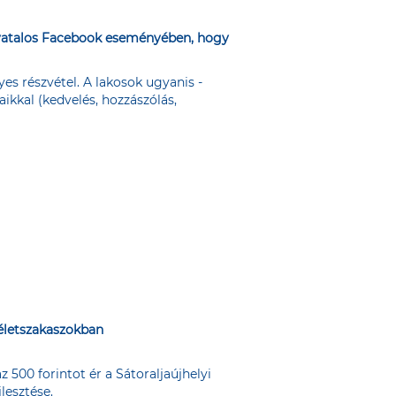
ivatalos Facebook eseményében
, hogy
es részvétel. A lakosok ugyanis -
aikkal (kedvelés, hozzászólás,
 életszakaszokban
500 forintot ér a Sátoraljaújhelyi
lesztése.