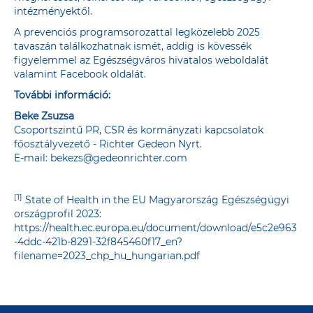
intézményektől.
A prevenciós programsorozattal legközelebb 2025
tavaszán találkozhatnak ismét, addig is kövessék
figyelemmel az Egészségváros hivatalos
weboldalát
valamint
Facebook oldalát
.
További információ:
Beke Zsuzsa
Csoportszintű PR, CSR és kormányzati kapcsolatok
főosztályvezető - Richter Gedeon Nyrt.
E-mail:
bekezs@gedeonrichter.com
[1]
State of Health in the EU Magyarország Egészségügyi
országprofil 2023:
https://health.ec.europa.eu/document/download/e5c2e963
-4ddc-421b-8291-32f845460f17_en?
filename=2023_chp_hu_hungarian.pdf