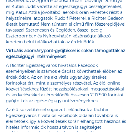
résztvevők. Az Agora előadósátorban Radványi Dorottya
és Kutasi Judit vezette az egészségügyi beszélgetéseket,
míg Katus Attila jóvoltából aerobik órán vehettek részt a
helyszínekre látogatók. Rudolf Péterrel, a Richter Gedeon
életét bemutató Nem tűntem el című film főszereplőjével
tavasszal Szerencsen és Cegléden, ősszel pedig
Esztergomban és Nyíregyházán közönségtalálkozó
keretein belül találkozhattak az érdeklődők.
Virtuális adománypont-gyűjtéssel is sokan támogatták az
egészségügyi intézményeket
A Richter Egészségváros hivatalos Facebook
eseményeiben is számos előadást követhettek élőben az
érdeklődők. Az online aktivitás ugyanúgy értékes
forintokat ért, mint a személyes részvétel. Az élő, online
közvetítésekhez fűzött hozzászólásokkal, megosztásokkal
és kedvelésekkel az érdeklődők összesen 7.117.500 forintot
gyűjtöttek az egészségügyi intézményeknek.
Az élő közvetítéssel sugárzott előadások
a Richter
Egészségváros hivatalos Facebook oldalán
továbbra is
elérhetőek, így a közvetítések során elhangzott hasznos és
hiteles információk hosszú távon is segítséget