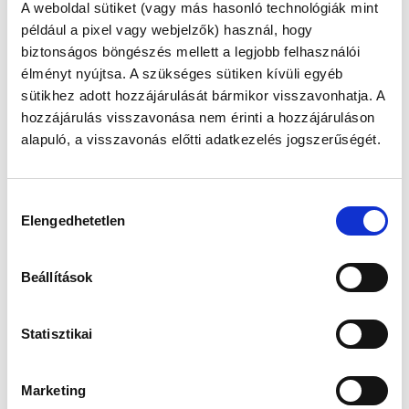
A weboldal sütiket (vagy más hasonló technológiák mint
például a pixel vagy webjelzők) használ, hogy
biztonságos böngészés mellett a legjobb felhasználói
élményt nyújtsa. A szükséges sütiken kívüli egyéb
sütikhez adott hozzájárulását bármikor visszavonhatja. A
hozzájárulás visszavonása nem érinti a hozzájáruláson
alapuló, a visszavonás előtti adatkezelés jogszerűségét.
A saját egészségügyi állapotuk megismerésén túl a
lakosok részvételükkel idén olyan adománycélok
megvalósításához járulhattak hozzá, mint csontsűrűség
Hozzájárulás
mérő készülékek beszerzése, továbbá az orvosi műszer és
Elengedhetetlen
kiválasztása
eszközpark fejlesztését, a szülészeti ambulancia és az
alapellátási ügyelet fejlesztését, a kórtermek
árnyéklástechnikai fejlesztését, valamint egy szakrendelő
Beállítások
infrastrukturális fejlesztését is elősegíthették
aktivitásukkal az idei Egészségvárosok résztvevői.
Statisztikai
Marketing