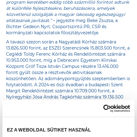
program keretében eddig több százmillió forintot adtunk
át különféle fejlesztésekre, beruházásokra, amelyek
közvetlenül szolgálják a magyar lakosság egészségügyi
ellátásának javítását.”
– jegyezte meg Beke Zsuzsa, a
Richter Gedeon Nyrt. Csoportszintű PR, CSR és
kormányzati kapcsolatok főosztályvezetője.
A tavaszi szezon során a Nagyatádi Kórház számára
13.826.500 forint, az ESZEI Szerencsnek 15.803.500 forint, a
Ceglédi Toldy Ferenc Kórház és Rendelőintézet számára
10.953.000 forint, míg a Debreceni Egyetem Klinikai
Központ Gróf Tisza István Campus részére 13.416.000
forint gyűlt össze a résztvevők aktivitásainak
köszönhetően. Az adománypontgyűjtés szeptemberben is
folytatódott. A 2024-es őszi évadban a budapesti Szent
Margit Rendelőintézet számára 10.709.000 forint, a
Nyíregyházi Jósa András Tagkórház számára 19.136.500
forint, az Esztergomi Vaszary Kolos Kórház számára pedig
19.928.500 forint adomány gyűlt össze.
EZ A WEBOLDAL SÜTIKET HASZNÁL