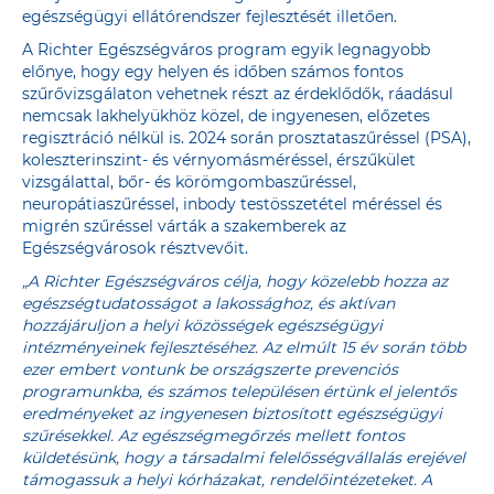
egészségügyi ellátórendszer fejlesztését illetően.
A Richter Egészségváros program egyik legnagyobb
előnye, hogy egy helyen és időben számos fontos
szűrővizsgálaton vehetnek részt az érdeklődők, ráadásul
nemcsak lakhelyükhöz közel, de ingyenesen, előzetes
regisztráció nélkül is. 2024 során prosztataszűréssel (PSA),
koleszterinszint- és vérnyomásméréssel, érszűkület
vizsgálattal, bőr- és körömgombaszűréssel,
neuropátiaszűréssel, inbody testösszetétel méréssel és
migrén szűréssel várták a szakemberek az
Egészségvárosok résztvevőit.
„A Richter Egészségváros célja, hogy közelebb hozza az
egészségtudatosságot a lakossághoz, és aktívan
hozzájáruljon a helyi közösségek egészségügyi
intézményeinek fejlesztéséhez. Az elmúlt 15 év során több
ezer embert vontunk be országszerte prevenciós
programunkba, és számos településen értünk el jelentős
eredményeket az ingyenesen biztosított egészségügyi
szűrésekkel. Az egészségmegőrzés mellett fontos
küldetésünk, hogy a társadalmi felelősségvállalás erejével
támogassuk a helyi kórházakat, rendelőintézeteket. A