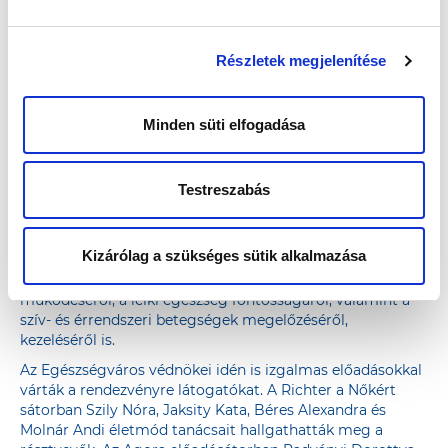
Részletek megjelenítése
Minden süti elfogadása
A szűrések és tanácsadások mellett a résztvevő
egészségügyi intézmények szakemberei sokszínű
Testreszabás
előadásokkal is várták a helyszínre látogatókat. Olyan
témákat boncolgattak, melyek hasznos információval
szolgálnak az egészségtudatos mindennapokhoz és a
Kizárólag a szükséges sütik alkalmazása
preventív szemlélet kialakításához. Szó volt többek között
a csontritkulás megelőzéséről és kezeléséről, a memória
működéséről, a lelki egészség fontosságáról, valamint a
szív- és érrendszeri betegségek megelőzéséről,
kezeléséről is.
Az Egészségváros védnökei idén is izgalmas előadásokkal
várták a rendezvényre látogatókat. A Richter a Nőkért
sátorban Szily Nóra, Jaksity Kata, Béres Alexandra és
Molnár Andi életmód tanácsait hallgathatták meg a