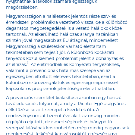
nyújthatnak a lakosok számára egészségük
megőrzésében.
Magyarországon a halálesetek jelentős része szív- és
érrendszeri problémákra vezethető vissza, de a különböző
daganatos megbetegedések is a vezető halálokok közé
tartoznak. Az elkerülhető halálozás aránya hazánkban
szintén jóval magasabb az EU átlagnál, mindemellett
Magyarország a születéskor várható élettartam
tekintetében sem teljesít jól. A különböző kockázati
tényezők közül kiemelt problémát jelent a dohányzás és
[1]
az elhízás.
Az életmódbeli és környezeti tényezőknek,
valamint a prevenciónak hatalmas szerepe van az
egészségben eltöltött életévek tekintetében, ezért a
különböző szűrővizsgálatok és egészségmegőrzéssel
kapcsolatos programok jelentősége elvitathatatlan.
A prevenciós szemlélet kialakítása azonban egy hosszú
távú edukációs folyamat, amely a Richter Egészségváros
célkitűzése között szerepel a kezdetek óta. A
rendezvénysorozat tizenöt éve alatt az ország minden
régiójába eljutott, de ismertségének és hiánypótló
szerepvállalásának köszönhetően még mindig nagyon sok
megkeresést, felkérést kap városoktól, egészségügyi