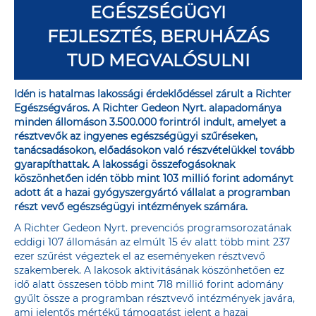
EGÉSZSÉGÜGYI
FEJLESZTÉS, BERUHÁZÁS
TUD MEGVALÓSULNI
Idén is hatalmas lakossági érdeklődéssel zárult a Richter
Egészségváros. A Richter Gedeon Nyrt. alapadománya
minden állomáson 3.500.000 forintról indult, amelyet a
résztvevők az ingyenes egészségügyi szűréseken,
tanácsadásokon, előadásokon való részvételükkel tovább
gyarapíthattak. A lakossági összefogásoknak
köszönhetően idén több mint 103 millió forint adományt
adott át a hazai gyógyszergyártó vállalat a programban
részt vevő egészségügyi intézmények számára.
A Richter Gedeon Nyrt. prevenciós programsorozatának
eddigi 107 állomásán az elmúlt 15 év alatt több mint 237
ezer szűrést végeztek el az eseményeken résztvevő
szakemberek. A lakosok aktivitásának köszönhetően ez
idő alatt összesen több mint 718 millió forint adomány
gyűlt össze a programban résztvevő intézmények javára,
ami jelentős mértékű támogatást jelent a hazai