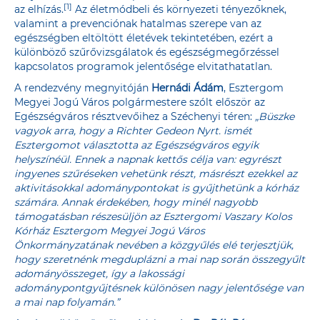
[1]
az elhízás.
Az életmódbeli és környezeti tényezőknek,
valamint a prevenciónak hatalmas szerepe van az
egészségben eltöltött életévek tekintetében, ezért a
különböző szűrővizsgálatok és egészségmegőrzéssel
kapcsolatos programok jelentősége elvitathatatlan.
A rendezvény megnyitóján
Hernádi Ádám
, Esztergom
Megyei Jogú Város polgármestere szólt először az
Egészségváros résztvevőihez a Széchenyi téren:
„Büszke
vagyok arra, hogy a Richter Gedeon Nyrt. ismét
Esztergomot választotta az Egészségváros egyik
helyszínéül. Ennek a napnak kettős célja van: egyrészt
ingyenes szűréseken vehetünk részt, másrészt ezekkel az
aktivitásokkal adománypontokat is gyűjthetünk a kórház
számára. Annak érdekében, hogy minél nagyobb
támogatásban részesüljön az Esztergomi Vaszary Kolos
Kórház Esztergom Megyei Jogú Város
Önkormányzatának nevében a közgyűlés elé terjesztjük,
hogy szeretnénk megduplázni a mai nap során összegyűlt
adományösszeget, így a lakossági
adománypontgyűjtésnek különösen nagy jelentősége van
a mai nap folyamán.”