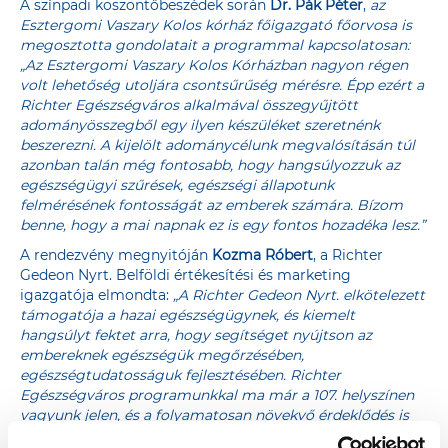
A színpadi köszöntőbeszédek során
Dr. Pák Péter
,
az
Esztergomi Vaszary Kolos kórház főigazgató főorvosa
is
megosztotta gondolatait a programmal kapcsolatosan:
„Az Esztergomi Vaszary Kolos Kórházban nagyon régen
volt lehetőség utoljára csontsűrűség mérésre. Épp ezért a
Richter Egészségváros alkalmával összegyűjtött
adományösszegből egy ilyen készüléket szeretnénk
beszerezni. A kijelölt adománycélunk megvalósításán túl
azonban talán még fontosabb, hogy hangsúlyozzuk az
egészségügyi szűrések, egészségi állapotunk
felmérésének fontosságát az emberek számára. Bízom
benne, hogy a mai napnak ez is egy fontos hozadéka lesz.”
A rendezvény megnyitóján
Kozma Róbert
, a Richter
Gedeon Nyrt. Belföldi értékesítési és marketing
igazgatója elmondta:
„
A Richter Gedeon Nyrt. elkötelezett
támogatója a hazai egészségügynek, és kiemelt
hangsúlyt fektet arra, hogy segítséget nyújtson az
embereknek egészségük megőrzésében,
egészségtudatosságuk fejlesztésében. Richter
Egészségváros programunkkal ma már a 107. helyszínen
vagyunk jelen, és a folyamatosan növekvő érdeklődés is
igazolja, hogy az ehhez hasonló egészségmegőrző