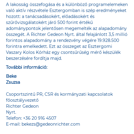
A lakosság összefogása és a különböző programelemeken
való aktív részvétele Esztergomban is szép eredményeket
hozott: a tanácsadásokért, előadásokért és
szűrővizsgálatokért járó 500 forint értékű
adománypontok jelentősen megemelték az alapadomány
összegét. A Richter Gedeon Nyrt. által felajánlott 3,5 millió
forintos alapadomány a rendezvény végére 19.928.500
forintra emelkedett. Ezt az összeget az Esztergomi
Vaszary Kolos Kórház egy csontsűrűség mérő készülék
beszerzésére fordítja majd.
További információ:
Beke
Zsuzsa
Csoportszintű PR, CSR és kormányzati kapcsolatok
főosztályvezető
Richter Gedeon
Nyrt.
Telefon: +36 20 916 4507
E-mail:
bekezs@gedeonrichter.com