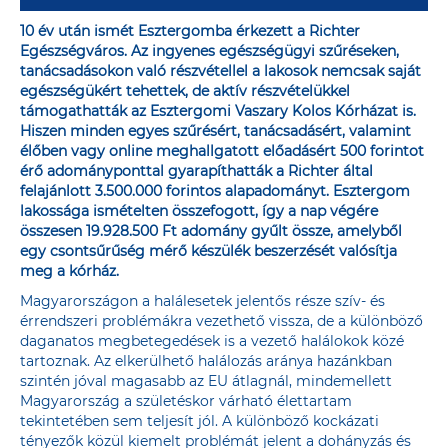
10 év után ismét Esztergomba érkezett a Richter
Egészségváros. Az ingyenes egészségügyi szűréseken,
tanácsadásokon való részvétellel a lakosok nemcsak saját
egészségükért tehettek, de aktív részvételükkel
támogathatták az Esztergomi Vaszary Kolos Kórházat is.
Hiszen minden egyes szűrésért, tanácsadásért, valamint
élőben vagy online meghallgatott előadásért 500 forintot
érő adományponttal gyarapíthatták a Richter által
felajánlott 3.500.000 forintos alapadományt. Esztergom
lakossága ismételten összefogott, így a nap végére
összesen 19.928.500 Ft adomány gyűlt össze, amelyből
egy csontsűrűség mérő készülék beszerzését valósítja
meg a kórház.
Magyarországon a halálesetek jelentős része szív- és
érrendszeri problémákra vezethető vissza, de a különböző
daganatos megbetegedések is a vezető halálokok közé
tartoznak. Az elkerülhető halálozás aránya hazánkban
szintén jóval magasabb az EU átlagnál, mindemellett
Magyarország a születéskor várható élettartam
tekintetében sem teljesít jól. A különböző kockázati
tényezők közül kiemelt problémát jelent a dohányzás és