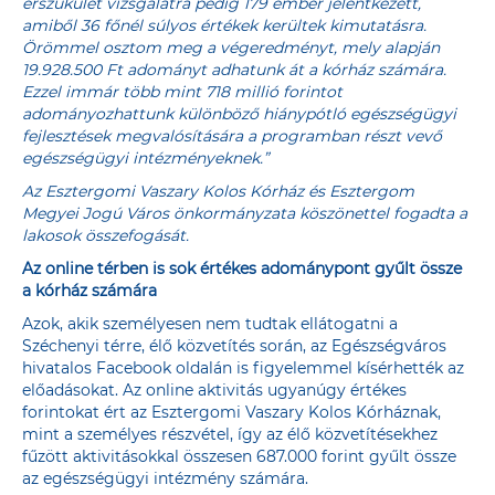
érszűkület vizsgálatra pedig 179 ember jelentkezett,
amiből 36 főnél súlyos értékek kerültek kimutatásra.
Örömmel osztom meg a végeredményt, mely alapján
19.928.500 Ft adományt adhatunk át a kórház számára.
Ezzel immár több mint 718 millió forintot
adományozhattunk különböző hiánypótló egészségügyi
fejlesztések megvalósítására a programban részt vevő
egészségügyi intézményeknek.”
Az Esztergomi Vaszary Kolos Kórház és Esztergom
Megyei Jogú Város önkormányzata köszönettel fogadta a
lakosok összefogását.
Az online térben is sok értékes adománypont gyűlt össze
a kórház számára
Azok, akik személyesen nem tudtak ellátogatni a
Széchenyi térre, élő közvetítés során, az Egészségváros
hivatalos Facebook oldalán is figyelemmel kísérhették az
előadásokat. Az online aktivitás ugyanúgy értékes
forintokat ért az Esztergomi Vaszary Kolos Kórháznak,
mint a személyes részvétel, így az élő közvetítésekhez
fűzött aktivitásokkal összesen 687.000 forint gyűlt össze
az egészségügyi intézmény számára.