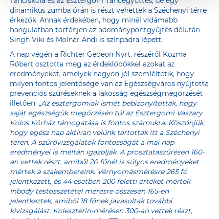
Tánciskola és az Esztergom Táncegyüttes, de egy
dinamikus zumba órán is részt vehettek a Széchenyi térre
érkezők. Annak érdekében, hogy minél vidámabb
hangulatban történjen az adománypontgyűjtés délután
Singh Viki és Molnár Andi is színpadra lépett.
A nap végén a Richter Gedeon Nyrt. részéről Kozma
Róbert osztotta meg az érdeklődőkkel azokat az
eredményeket, amelyek nagyon jól szemléltetik, hogy
milyen fontos jelentősége van az Egészségváros nyújtotta
prevenciós szűréseknek a lakosság egészségmegőrzését
illetően:
„Az esztergomiak ismét bebizonyították, hogy
saját egészségük megőrzésén túl az Esztergomi Vaszary
Kolos Kórház támogatása is fontos számukra. Köszönjük,
hogy egész nap aktívan velünk tartottak itt a Széchenyi
téren. A szűrővizsgálatok fontosságát a mai nap
eredményei is méltán igazolják. A prosztataszűrésen 160-
an vettek részt, amiből 20 főnél is súlyos eredményeket
mértek a szakembereink. Vérnyomásmérésre 265 fő
jelentkezett, és 44 esetben 200 feletti értéket mértek.
Inbody testösszetétel mérésre összesen 165-en
jelentkeztek, amiből 18 főnek javasoltak további
kivizsgálást. Koleszterin-mérésen 300-an vettek részt,