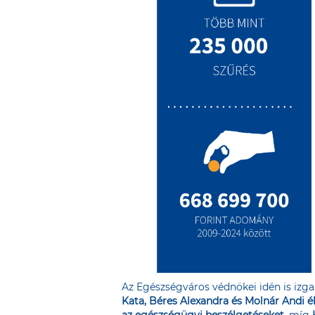
Az Egészségváros védnökei idén is izga
Kata, Béres Alexandra és Molnár Andi 
az egészségügyi beszélgetéseket
, míg