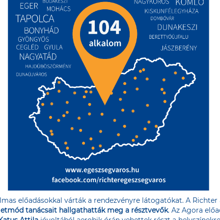
lmas előadásokkal várták a rendezvényre látogatókat. A Richter
életmód tanácsait hallgathatták meg a résztvevők
. Az Agora elő
Katus Attila
jóvoltából aerobik órán vehettek részt a helyszínekr