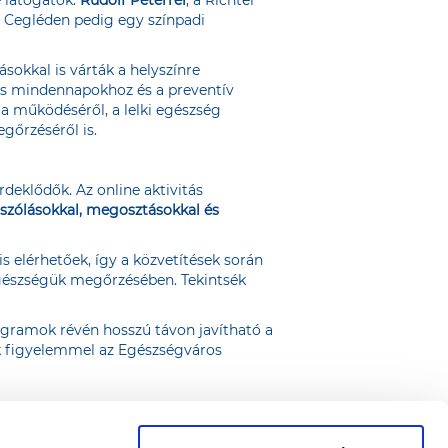
 Cegléden pedig egy színpadi
okkal is várták a helyszínre
os mindennapokhoz és a preventív
ia működéséről, a lelki egészség
gőrzéséről is.
deklődők. Az online aktivitás
ászólásokkal, megosztásokkal és
s elérhetőek, így a közvetítések során
egészségük megőrzésében. Tekintsék
ogramok révén hosszú távon javítható a
ék figyelemmel az Egészségváros