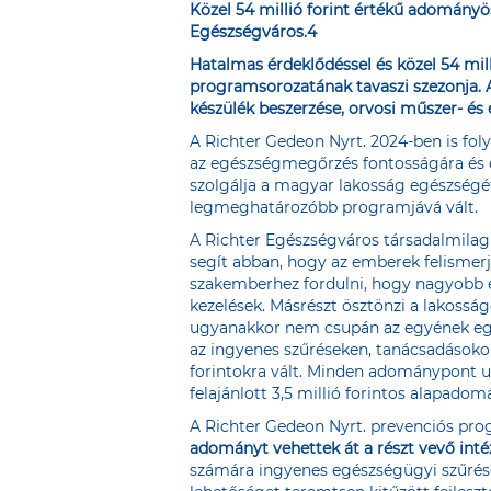
Közel 54 millió forint értékű adományö
Egészségváros.4
Hatalmas érdeklődéssel és közel 54 mil
programsorozatának tavaszi szezonja.
készülék beszerzése, orvosi műszer- és 
A Richter Gedeon Nyrt. 2024-ben is fol
az egészségmegőrzés fontosságára és e
szolgálja a magyar lakosság egészségét
legmeghatározóbb programjává vált.
A Richter Egészségváros társadalmilag
segít abban, hogy az emberek felismerj
szakemberhez fordulni, hogy nagyobb 
kezelések. Másrészt ösztönzi a lakossá
ugyanakkor nem csupán az egyének egés
az ingyenes szűréseken, tanácsadásoko
forintokra vált. Minden adománypont u
felajánlott 3,5 millió forintos alapad
A Richter Gedeon Nyrt. prevenciós pr
adományt vehettek át a részt vevő in
számára ingyenes egészségügyi szűrése