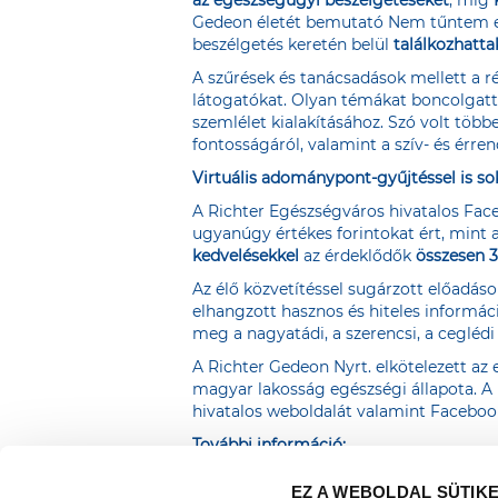
Gedeon életét bemutató Nem tűntem el 
beszélgetés keretén belül
találkozhatta
A szűrések és tanácsadások mellett a r
látogatókat. Olyan témákat boncolgatt
szemlélet kialakításához. Szó volt több
fontosságáról, valamint a szív- és érre
Virtuális adománypont-gyűjtéssel is 
A Richter Egészségváros hivatalos Face
ugyanúgy értékes forintokat ért, mint a
kedvelésekkel
az érdeklődők
összesen 3
Az élő közvetítéssel sugárzott előadás
elhangzott hasznos és hiteles informá
meg a
nagyatádi
, a
szerencsi
, a
ceglédi
A Richter Gedeon Nyrt. elkötelezett az
magyar lakosság egészségi állapota. A
hivatalos
weboldalát
valamint
Facebook
További információ:
Beke Zsuzsanna
EZ A WEBOLDAL SÜTIK