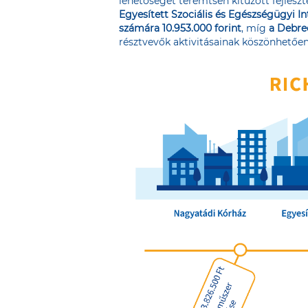
lehetőséget teremtsen kitűzött fejleszt
Egyesített Szociális és Egészségügyi In
számára 10.953.000 forint
, míg
a Debre
résztvevők aktivitásainak köszönhetően