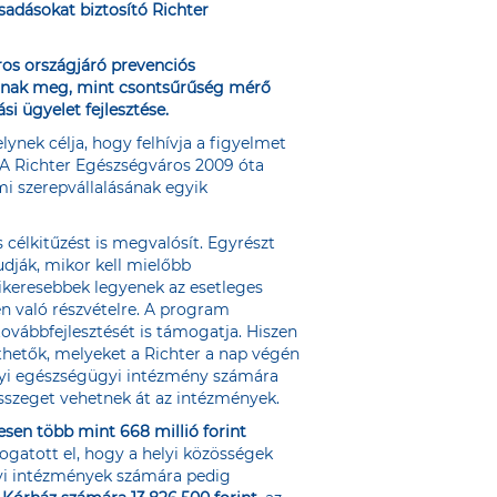
sadásokat biztosító Richter
ros országjáró prevenciós
atnak meg, mint csontsűrűség mérő
si ügyelet fejlesztése.
ynek célja, hogy felhívja a figyelmet
 A Richter Egészségváros 2009 óta
mi szerepvállalásának egyik
célkitűzést is megvalósít. Egyrészt
udják, mikor kell mielőbb
keresebbek legyenek az esetleges
en való részvételre. A program
vábbfejlesztését is támogatja. Hiszen
hetők, melyeket a Richter a nap végén
elyi egészségügyi intézmény számára
összeget vehetnek át az intézmények.
esen több mint 668 millió forint
togatott el, hogy a helyi közösségek
gyi intézmények számára pedig