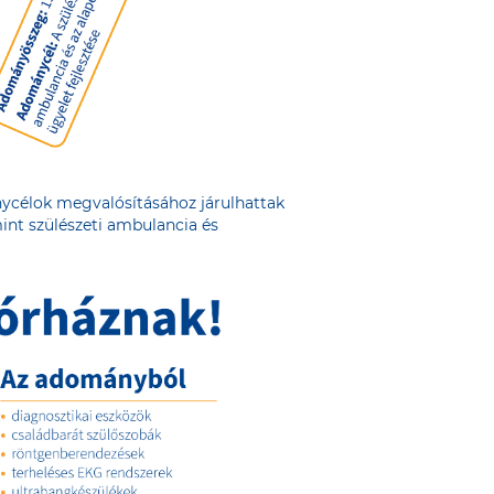
nycélok megvalósításához járulhattak
int szülészeti ambulancia és