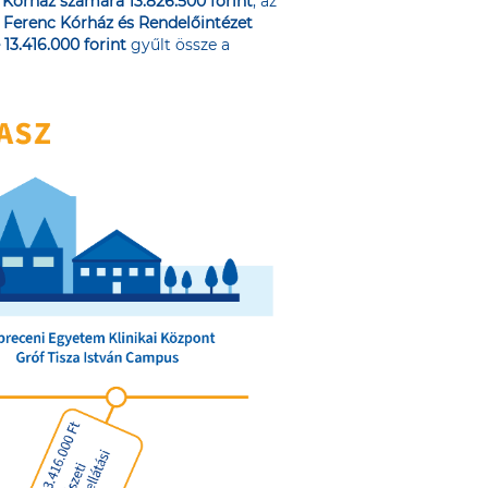
Kórház számára 13.826.500 forint
, az
 Ferenc Kórház és Rendelőintézet
13.416.000 forint
gyűlt össze a