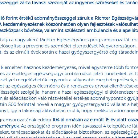
sszeggel zárta tavaszi szezonját az ingyenes szűréseket és tanác
lió forint értékű adományösszeggel zárult a Richter Egészségvá
 A kezdeményezésnek köszönhetően olyan fejlesztések valósulh
eszközpark bővítése, valamint szülészeti ambulancia és alapellátá
ytatja a nagysikerű Richter Egészségváros programsorozatát, mel
lősegítse a prevenciós szemlélet elterjedését Magyarországon.
, és az elmúlt évek során a hazai gyógyszergyártó cég társadal
 kiemelten hasznos kezdeményezés, mivel egyszerre több fontos 
ék az esetleges egészségügyi problémákat jelző tüneteiket, és t
eséllyel megelőzhetők legyenek a súlyosabb megbetegedések, si
got az egészséges életmódra és a rendszeres orvosi ellenőrzések
zségét szolgálja, hanem a hazai egészségügyi ellátórendszer to
n és előadásokon való részvétellel értékes adománypontok gyűjt
tán 500 forinttal növeli a magyar gyógyszergyártó vállalat a h
ományt, így a lakosság aktivitásán múlik, hogy mekkora adomány
ogramsorozatának eddigi
104 állomásán az elmúlt 15 év alatt össz
tézmények
. Az országjáró program idén tavasszal 4 településre lá
ket, tanácsadásokat és előadásokat biztosítson, az egészségü