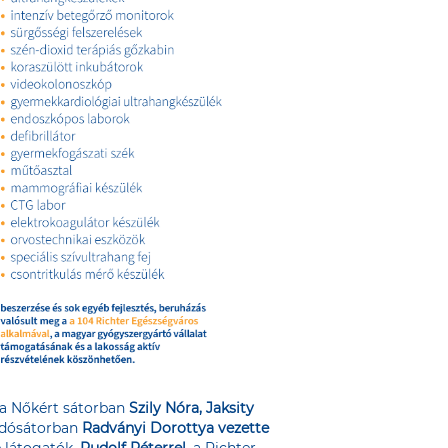
 a Nőkért sátorban
Szily Nóra, Jaksity
adósátorban
Radványi Dorottya vezette
e látogatók.
Rudolf Péterrel
, a Richter