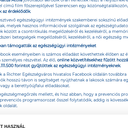
című film főszereplőjével Szerencsen egy közönségtalálkozón,
k az érdeklődők
.
észtvevő egészségügyi intézmények szakemberei sokszínű előadás
ak, melyek hasznos információval szolgálnak az egészségtudat
ek között a csontritkulás megelőzéséről és kezeléséről, a memór
ndszeri betegségek megelőzéséről, kezeléséről, a női egészség me
sokan támogatták az egészségügyi intézményeket
book eseményeiben is számos előadást követhettek élőben az ér
 személyes részvétel. Az élő,
online közvetítésekhez fűzött hozz
.111.500 forintot gyűjtöttek az egészségügyi intézményeknek
.
ok
a Richter Egészségváros hivatalos Facebook oldalán
továbbra i
ciók hosszú távon is segítséget nyújthatnak a lakosok számára 
vagy a
berettyóújfalui
előadásokat.
 egészségmegőrzés mellett, és hisz abban, hogy a prevenciós pr
 prevenciós programsorozat ősszel folytatódik, addig is kövess
 oldalát
.
ET HASZNÁL