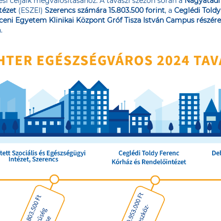
ési céljaik megvalósításához. A tavaszi szezon során a
Nagyatádi 
tézet
(ESZEI)
Szerencs
számára
15.803.500 forint
, a
Ceglédi Toldy
ceni Egyetem Klinikai Központ Gróf Tisza István Campus részére 
.