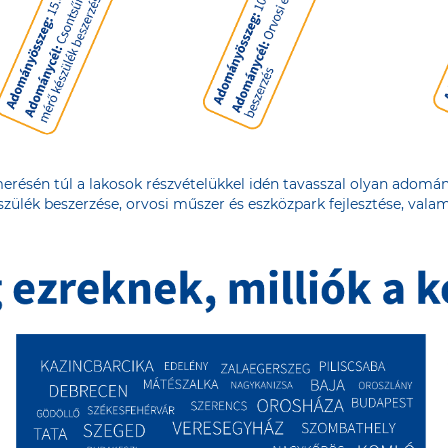
erésén túl a lakosok részvételükkel idén tavasszal olyan adomá
ülék beszerzése, orvosi műszer és eszközpark fejlesztése, valam