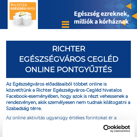
RICHTER
EGÉSZSÉGVÁROS CEGLÉD
ONLINE PONTGYŰJTÉS
Az Egészségváros előadásaiból többet online is
közvetítünk a
Richter Egészségváros-Cegléd hivatalos
Facebook-eseményében
, hogy azok is részt vehessenek a
rendezvényen, akik személyesen nem tudnak kilátogatni a
Szabadság térre.
Az online aktivitás ugyanúgy értékes forintokat ér a
Ceglédi Toldy Ferenc Kórház és Rendelőintézetnek, mint a
személyes részvétel. A lakosok ugyanis - akárcsak a
szűréseken és a tanácsadásokon való részvétellel - az