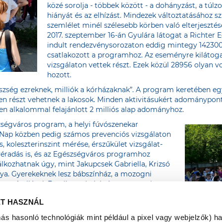
közé sorolja - többek között - a dohányzást, a túl
hiányát és az elhízást. Mindezek változtatásához 
szemlélet minél szélesebb körben való elterjesztés
2017. szeptember 16-án Gyulára látogat a Richter 
indult rendezvénysorozaton eddig mintegy 142300 f
csatlakozott a programhoz. Az eseményre kilátoga
vizsgálaton vettek részt. Ezek közül 28956 olyan 
hozott.
zség ezreknek, milliók a kórházaknak”. A program keretében egy
en részt vehetnek a lakosok. Minden aktivitásukért adománypont
en alkalommal felajánlott 2 milliós alap adományhoz.
zségváros program, a helyi fúvószenekar
. Nap közben pedig számos prevenciós vizsgálaton
s, koleszterinszint mérése, érszűkület vizsgálat-
 véradás is, és az Egészségváros programhoz
álkozhatnak úgy, mint Jakupcsek Gabriella, Krizsó
ttya. Gyerekeknek lesz bábszínház, a mozogni
tus Attilával. Emellett a helyi tánccsoportok
nek valamint Wolf Kati is énekel az eseményre
ET HASZNÁL
más hasonló technológiák mint például a pixel vagy webjelzők) h
z Egészségváros honlapján