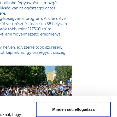
zott alkoholfogyasztást, a mozgás
szükség van az egészségtudatos
ére.
Egészségváros program. A kilenc éve
ő vett részt és összesen 58 helyszín
tók több, mint 127300 szűrő
volt, ami figyelmeztető eredményt
 helyen, egyszerre több szűrésen,
ot kapnak, az így összegyűlt összeg
Minden süti elfogadása
asznál, hogy