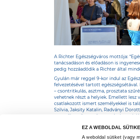
A Richter Egészségváros mottója: “Egés
tanácsadáson és előadáson is ingyenes
pedig hozzáadódik a Richter által mind
Gyulán már reggel 9-kor indul az Egés
felvezetésével tartott egészségsétával
– csontritkulás, asztma, prosztata szűré
vehetnek részt a helyiek. Emellett lesz
csatlakozott ismert személyekkel is tal
Szilvia, Jaksity Katalin, Radványi Doro
szeretők pedig együtt tornászhatnak Ka
(néptánc, mazsorett, hip-hop) is fellép
EZ A WEBOLDAL SÜTIK
kilátogatóknak.
A weboldal sütiket (vagy 
A rendezvényről bővebb információk a