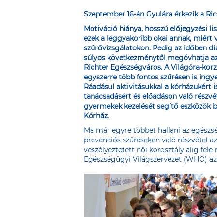
Szeptember 16-án Gyulára érkezik a Ri
Motiváció hiánya, hosszú előjegyzési lis
ezek a leggyakoribb okai annak, miért
szűrővizsgálatokon. Pedig az időben d
súlyos következménytől megóvhatja az
Richter Egészségváros. A Világóra-korz
egyszerre több fontos szűrésen is ingy
Ráadásul aktivitásukkal a kórházukért i
tanácsadásért és előadáson való részvé
gyermekek kezelését segítő eszközök b
Kórház.
Ma már egyre többet hallani az egészs
prevenciós szűréseken való részvétel 
veszélyeztetett női korosztály alig fel
Egészségügyi Világszervezet (WHO) az 