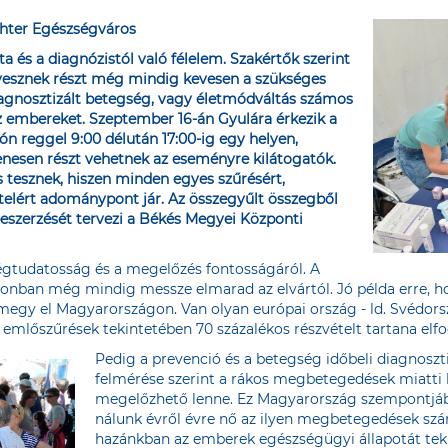
chter Egészségváros
ta és a diagnózistól való félelem. Szakértők szerint
 vesznek részt még mindig kevesen a szükséges
iagnosztizált betegség, vagy életmódváltás számos
 embereket. Szeptember 16-án Gyulára érkezik a
ón reggel 9:00 délután 17:00-ig egy helyen,
enesen részt vehetnek az eseményre kilátogatók.
s tesznek, hiszen minden egyes szűrésért,
telért adománypont jár. Az összegyűlt összegből
eszerzését tervezi a Békés Megyei Központi
égtudatosság és a megelőzés fontosságáról. A
azonban még mindig messze elmarad az elvártól. Jó példa erre,
e megy el Magyarországon. Van olyan európai ország - ld. Svédorsz
emlőszűrések tekintetében 70 százalékos részvételt tartana elf
Pedig a prevenció és a betegség időbeli diagnosz
felmérése szerint a rákos megbetegedések miatti 
megelőzhető lenne. Ez Magyarország szempontjábó
nálunk évről évre nő az ilyen megbetegedések szá
hazánkban az emberek egészségügyi állapotát teki