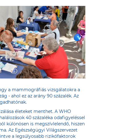
 hogy a mammográfiás vizsgálatokra a
ág - ahol ez az arány 90 százalék. Az
ogadhatónak.
tizálása életeket menthet. A WHO
halálozások 40 százaléka odafigyeléssel
l különösen is megszívlelendő, hiszen
ma. Az Egészségügyi Világszervezet
ntve a legsúlyosabb rizikófaktorok