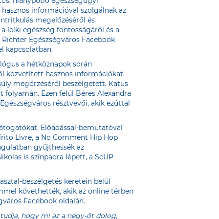
tos, hiánypótló egészségügyi
k hasznos információval szolgálnak az
ntritkulás megelőzéséről és
a lelki egészség fontosságáról és a
a
Richter Egészségváros Facebook
l kapcsolatban.
hológus a hétköznapok során
l közvetített hasznos információkat.
nsúly megőrzéséről beszélgetett, Katus
t folyamán. Ezen felül Béres Alexandra
gészségváros résztvevői, akik ezúttal
látogatókat. Előadással-bemutatóval
pírito Livre, a No Comment Hip Hop
ngulatban gyűjthessék az
kolas is színpadra lépett, a ScUP
sztal-beszélgetés keretein belül
mmel követhették, akik az online térben
gváros Facebook oldalán.
tudja, hogy mi az a négy-öt dolog,