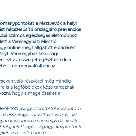
adománypontokat a résztvevők a helyi
t népszerűsítő országjáró prevenciós
ovábbá számos egészséges életmódhoz
ett a Veresegyházi Misszió
agy online meghallgatott előadásért
mányt. Veresegyház lakossági
 ezt az összeget egészítette ki a
ztést fog megvalósítani az
réseken való részvétel még mindig
ra is a legfőbb okok közé tartoznak,
yozni, hogy a megelőzés és a
vevőkhöz:
„Nagy szeretettel köszöntöm
 az összefogással vált várossá, és azt
Nagyon köszönöm a veresegyháziaknak
nt felajánlott egészségügyi központunk
gkétszerezzük, hanem