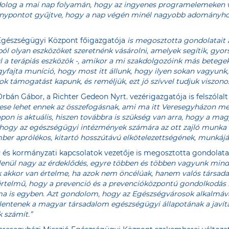
log a mai nap folyamán, hogy az ingyenes programelemeken val
ánypontot gyűjtve, hogy a nap végén minél nagyobb adományhoz
 Egészségügyi Központ főigazgatója
is megosztotta gondolatait 
 olyan eszközöket szeretnénk vásárolni, amelyek segítik, gyorsí
l a terápiás eszközök -, amikor a mi szakdolgozóink más betegeke
fajta muníció, hogy most itt állunk, hogy ilyen sokan vagyunk, 
 támogatást kapunk, és reméljük, ezt jó szívvel tudjuk viszonozn
Orbán Gábor, a Richter Gedeon Nyrt. vezérigazgatója is felszólalt
szese lehet ennek az összefogásnak, ami ma itt Veresegyházon m
pon is aktuális, hiszen továbbra is szükség van arra, hogy a m
, hogy az egészségügyi intézmények számára az ott zajló munka 
mber aprólékos, kitartó hosszútávú elkötelezettségének, munkáj
 és kormányzati kapcsolatok vezetője is megosztotta gondolatai
tetlenül nagy az érdeklődés, egyre többen és többen vagyunk mi
 akkor van értelme, ha azok nem öncélúak, hanem valós társada
rtelmű, hogy a prevenció és a prevencióközpontú gondolkodás 
ma is egyben. Azt gondolom, hogy az Egészségvárosok alkalmáva
elentenek a magyar társadalom egészségügyi állapotának a javít
 számít.”