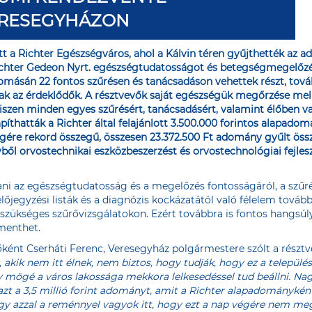
RESEGYHÁZON
ott a Richter Egészségváros, ahol a Kálvin téren gyűjthették az 
chter Gedeon Nyrt. egészségtudatosságot és betegségmegelőzés
lomásán 22 fontos szűrésen és tanácsadáson vehettek részt, t
ak az érdeklődők. A résztvevők saját egészségük megőrzése mell
iszen minden egyes szűrésért, tanácsadásért, valamint élőben v
íthatták a Richter által felajánlott 3.500.000 forintos alapado
re rekord összegű, összesen 23.372.500 Ft adomány gyűlt össze,
yből orvostechnikai eszközbeszerzést és orvostechnológiai fejles
lani az egészségtudatosság és a megelőzés fontosságáról, a szű
lőjegyzési listák és a diagnózis kockázatától való félelem tovább
szükséges szűrővizsgálatokon. Ezért továbbra is fontos hangsúl
 menthet.
őként Cserháti Ferenc, Veresegyház polgármestere szólt a részt
 akik nem itt élnek, nem biztos, hogy tudják, hogy ez a település
gy mögé a város lakossága mekkora lelkesedéssel tud beállni. 
t azt a 3,5 millió forint adományt, amit a Richter alapadományké
y azzal a reménnyel vagyok itt, hogy ezt a nap végére nem me