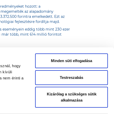
eredményeket hozott: a
sen megemelték az alapadomány
3.372.500 forintra emelkedett. Ezt az
ógiai fejlesztésre fordítja majd.
és eseményein eddig több mint 230 ezer
már több, mint 614 millió forintot
Minden süti elfogadása
asznál, hogy
 kívüli
Testreszabás
 nem érinti a
Kizárólag a szükséges sütik
alkalmazása