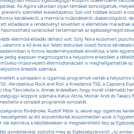
Veresegyházi Misszió Egészségügyi Központ szakemberei változa
togatókat. Az Agora sátorban olyan témákat boncolgattak, melye
eventív szemlélet kialakításához. Szó volt többek között a cso
 fontos kérdésekről, a memória működéséről, diabetológiáról, de 
ített előadások a rendezvényt követően is elérhetőek maradnak 
ól hasznosítható tanácsokat tartalmaznak az egészségmegőrzésse
ábbi életmód-előadás látható volt: Szily Nóra közismert pszic
 valamint a 40 éves kor felett életünket övező fontos kérdésekrő
ársadalomban is fontos kezdeményezések elindítója, a lelki egye
ónk pedig alaposan megmozgatta a helyszínre érkezőket a délelőt
ncművész-műsorvezető életmódtanácsait is meghallgathatták az E
helyszínre érkezők számára.
mellett a színpadon is izgalmas programok várták a helyszínre 
TSE- Akrobatikus Rock and Roll, a Kreadance TSE, a Capoeira Es
ip Hop Tánciskola is. Annak érdekében, hogy minél vidámabb ha
égügyi központ számára Katus Attila, Molnár Andi és Takács Ni
ínesítette a színpadi programok sorozatát.
zségváros fővédnöke, Rudolf Péter is, akivel egy izgalmas kereka
A beszélgetést az élő közvetítésnek köszönhetően azok is figyele
nt
ide kattintva
a későbbiekben is megtekinthető lesz az Egészsé
lábbi gondolatokat osztotta meg az Egészségvárosról:
„Az ember 