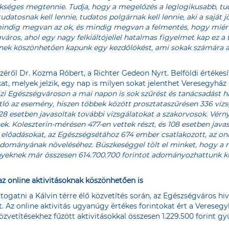
séges megtennie. Tudja, hogy a megelőzés a leglogikusabb, tudja
 tudatosnak kell lennie, tudatos polgárnak kell lennie, aki a sajá
ndig megvan az ok, és mindig megvan a felmentés, hogy miért
város, ahol egy nagy felkiáltójellel hatalmas figyelmet kap ez
nnek köszönhetően kapunk egy kezdőlökést, ami sokak számára a 
zéről Dr. Kozma Róbert, a Richter Gedeon Nyrt. Belföldi értékesí
t, melyek jelzik, egy nap is milyen sokat jelenthet Veresegyház
i Egészségvároson a mai napon is sok szűrést és tanácsadást haj
ó az esemény, hiszen többek között prosztataszűrésen 336 vizsgál
8 esetben javasoltak további vizsgálatokat a szakorvosok. Vér
ek. Koleszterin-mérésen 477-en vettek részt, és 108 esetben javas
lőadásokat, az Egészségsétához 674 ember csatlakozott, az onli
apadományának növeléséhez. Büszkeséggel tölt el minket, hogy a
eknek már összesen 614.700.700 forintot adományozhattunk k
z online aktivitásoknak köszönhetően is
ogatni a Kálvin térre élő közvetítés során, az Egészségváros hi
. Az online aktivitás ugyanúgy értékes forintokat ért a Verese
közvetítésekhez fűzött aktivitásokkal összesen 1.229.500 forint 