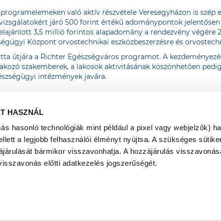
 programelemeken való aktív részvétele Veresegyházon is szép 
ővizsgálatokért járó 500 forint értékű adománypontok jelentő
felajánlott 3,5 millió forintos alapadomány a rendezvény végére 2
égügyi Központ orvostechnikai eszközbeszerzésre és orvostechnol
otta útjára a Richter Egészségváros programot. A kezdeményez
akozó szakemberek, a lakosok aktivitásának köszönhetően pedig 
szségügyi intézmények javára.
ET HASZNÁL
más hasonló technológiák mint például a pixel vagy webjelzők) h
ett a legjobb felhasználói élményt nyújtsa. A szükséges sütiken
ájárulását bármikor visszavonhatja. A hozzájárulás visszavonása
visszavonás előtti adatkezelés jogszerűségét.
www.egeszsegvaros.hu