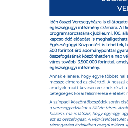
VE
Idén ősszel Veresegyházra is ellátogat
egészségügyi intézmény számára. A Ri
programsorozatának jubileumi, 100. ál
kapcsolódó előadást is meghallgathatt
Egészségügyi Központért is tehettek, h
500 forintot érő adományponttal gyarap
összefogásának köszönhetően a nap végé
város további 3.500.000 forinttal, amel
egészségügyi intézmény.
Annak ellenére, hogy egyre többet hal
messze elmarad az elvárttól. A hosszú e
amelyek miatt kevesen vesznek részt a 
betegségek korai felismerése életeket
A színpadi köszöntőbeszédek során els
a veresegyháziakat a Kálvin téren. Azok,
hiszem, ma is látszik, hogy egy-egy ü
ezt az összefogást. A képviselőtestüle
támogatása érdekében megduplázza. Íg