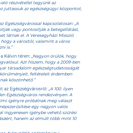
ó részvétellel tegyünk az
 juttassuk az egészségügyi központot,
az Egészségvárossal kapcsolatosan: „A
tják vagy pontosítják a betegellátást,
t látnak el. A Veresegyházi Misszió
hogy a várostól, valamint a város
i is.”
 a Kálvin téren:
„Nagyon örülök, hogy
egvalósul. Azt hiszem, hogy a 2009-ben
agyar társadalom egészségtudatosságát
körülményeit, feltételeit érdemben
ának köszönhető.”
t az Egészségvárosról:
„A 100. ilyen
nden Egészségváros rendezvényen. A
lmi igényre próbálnak meg választ
népszerűsítése egy nagyon valós
l ingyenesen igénybe vehető szűrési
ásáért, hanem az elmúlt több mint 10