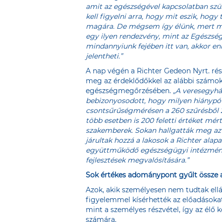
amit az egészségével kapcsolatban szük
kell figyelni arra, hogy mit eszik, hogy
magára. De mégsem így élünk, mert mi
egy ilyen rendezvény, mint az Egészség
mindannyiunk fejében itt van, akkor e
jelentheti.”
A nap végén a Richter Gedeon Nyrt. rés
meg az érdeklődőkkel az alábbi számoka
egészségmegőrzésében.
„A veresegyház
bebizonyosodott, hogy milyen hiánypótl
csontsűrűségmérésen a 260 szűrésből 2
több esetben is 200 feletti értéket mért
szakemberek. Sokan hallgatták meg az e
járultak hozzá a lakosok a Richter al
együttműködő egészségügyi intézmény
fejlesztések megvalósítására.”
Sok értékes adománypont gyűlt össze a
Azok, akik személyesen nem tudtak ellát
figyelemmel kísérhették az előadásokat
mint a személyes részvétel, így az élő 
számára.