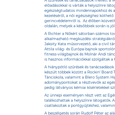
A szűrések és tanácsadások mellett a 
előadásokkal is várták a helyszínre lá
egészségtudatos mindennapokhoz és a pr
kezeléséről, a női egészséghez köthető
gerincvédelemről is. Az élőben közvet
oldalán
, melyek a későbbiek során is j
A Richter a Nőkért sátorban számos tov
alkalmazható megküzdési stratégiákról,
Jaksity Kata műsorvezető, aki a civil t
Attila világ- és Európa-bajnok sportol
fitness-világbajnok és Molnár Andi tá
is hasznos információkkal szolgáltak a 
A hiánypótló szűrések és tanácsadások 
készült többek között a Rockin’ Board 
Tánciskola, valamint a Blero System H
adománypontokat a résztvevők az egészs
pedig látványos kémiai kísérletekkel sz
Az ünnepi eseményen részt vett az Egés
találkozhattak a helyszínre látogatók. 
csatlakoztak a pontgyűjtéshez, valami
A beszélgetés során Rudolf Péter az a