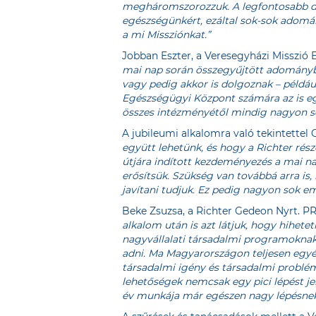
megháromszorozzuk. A legfontosabb do
egészségünkért, ezáltal sok-sok adom
a mi Missziónkat.”
Jobban Eszter, a Veresegyházi Misszió
mai nap során összegyűjtött adományból
vagy pedig akkor is dolgoznak – példáu
Egészségügyi Központ számára az is egy
összes intézményétől mindig nagyon sok
A jubileumi alkalomra való tekintettel 
együtt lehetünk, és hogy a Richter ré
útjára indított kezdeményezés a mai na
erősítsük. Szükség van továbbá arra is
javítani tudjuk. Ez pedig nagyon sok e
Beke Zsuzsa, a Richter Gedeon Nyrt. PR
alkalom után is azt látjuk, hogy hihe
nagyvállalati társadalmi programoknak
adni. Ma Magyarországon teljesen egyé
társadalmi igény és társadalmi problé
lehetőségek nemcsak egy pici lépést j
év munkája már egészen nagy lépésnek