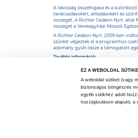
A lakosság összefogása és a különböző
tanácsadásokért, előadásokért és szűr
összegét. A Richter Gedeon Nyrt. által 
összeget a Veresegyházi Misszió Egészs
A Richter Gedeon Nyrt. 2009-ben indít
szűrést végeztek el a programhoz csatl
adomány gyűlt össze a támogatott egé
További információ:
Beke Zsuzsanna
EZ A WEBOLDAL SÜTIK
PR és Kormányzati Kapcsolatok vezető
Richter Gedeon Nyrt.
A weboldal sütiket (vagy 
Tel: +361-4314888
biztonságos böngészés mell
Email:
zs.beke@richter.hu
egyéb sütikhez adott hozz
hozzájáruláson alapuló, a 
Richter Egészségváros 2025
Adatkezelési Tájékoztató