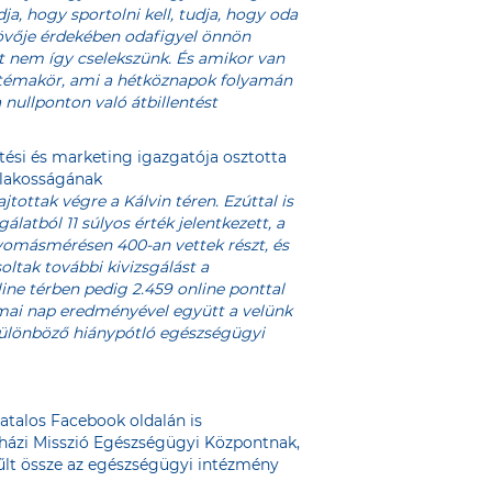
, hogy sportolni kell, tudja, hogy oda
t jövője érdekében odafigyel önnön
 nem így cselekszünk. És amikor van
 a témakör, ami a hétköznapok folyamán
nullponton való átbillentést
tési és marketing igazgatója osztotta
 lakosságának
tottak végre a Kálvin téren. Ezúttal is
atból 11 súlyos érték jelentkezett, a
nyomásmérésen 400-an vettek részt, és
oltak további kivizsgálást a
ne térben pedig 2.459 online ponttal
 mai nap eredményével együtt a velünk
ülönböző hiánypótló egészségügyi
vatalos Facebook oldalán is
gyházi Misszió Egészségügyi Központnak,
gyűlt össze az egészségügyi intézmény