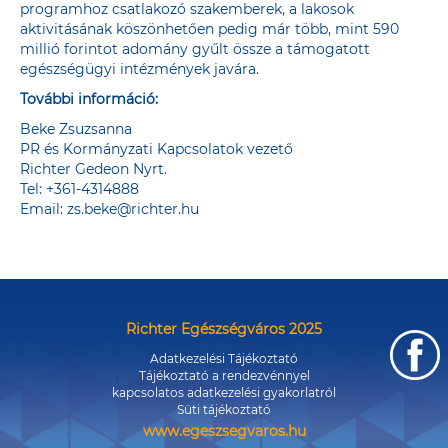
programhoz csatlakozó szakemberek, a lakosok
aktivitásának köszönhetően pedig már több, mint 590
millió forintot adomány gyűlt össze a támogatott
egészségügyi intézmények javára.
További információ:
Beke Zsuzsanna
PR és Kormányzati Kapcsolatok vezető
Richter Gedeon Nyrt.
Tel: +361-4314888
Email:
zs.beke@richter.hu
Richter Egészségváros 2025
Adatkezelési Tájékoztató
Tájékoztató a rendezvénnyel
kapcsolatos adatkezelési gyakorlatról
Süti tájékoztató
www.egeszsegvaros.hu