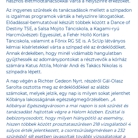
hasznos életmódtanácsokkal várta a helyszínre érkezőket.
Az ingyenes szűrések és tanácsadások mellett a színpadon
is izgalmas programok várták a helyszínre látogatókat.
Előadással-bemutatóval készült többek között a Dance of
Destiny TSE, a Salsa Mojito Tánciskola, a Kagami-ryú
Harcművészeti Egyesület, a Fehér Holló Kortárs
Tánciskola, valamint a Főnix RG SE is. A ScUp látványos
kémiai kísérletekkel várta a színpad elé az érdeklődőket.
Annak érdekében, hogy minél vidámabb hangulatban
gyűjthessék az adománypontokat a résztvevők a kórház
számára Katus Attila, Molnár Andi és Takács Nikolas is
színpadra lépett.
A nap végén a Richter Gedeon Nyrt. részéről Gál-Olasz
Sarolta osztotta meg az érdeklődőkkel az alábbi
számokat, melyek jelzik, egy nap is milyen sokat jelenthet
Kőbánya lakosságának egészségmegőrzésében.
„A
kőbányai Egészségvároson a mai napon is sok szűrést és
tanácsadást hajtottak végre a Halom közben. Ezúttal is
bebizonyosodott, hogy milyen hiánypótló az esemény,
hiszen többek között prosztataszűrésen 218 vizsgálatból 4
súlyos érték jelentkezett, a csontsűrűségmérésen a 232
szűrésből 48 esetben javasoltak további vizsgálatokat a