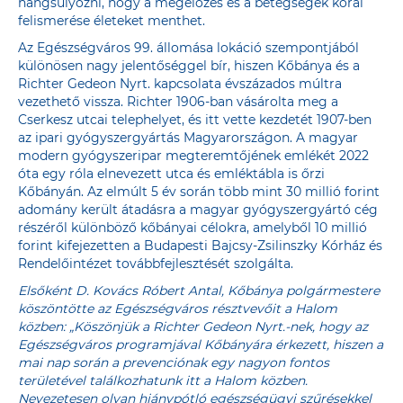
hangsúlyozni, hogy a megelőzés és a betegségek korai
felismerése életeket menthet.
Az Egészségváros 99. állomása lokáció szempontjából
különösen nagy jelentőséggel bír, hiszen Kőbánya és a
Richter Gedeon Nyrt. kapcsolata évszázados múltra
vezethető vissza. Richter 1906-ban vásárolta meg a
Cserkesz utcai telephelyet, és itt vette kezdetét 1907-ben
az ipari gyógyszergyártás Magyarországon. A magyar
modern gyógyszeripar megteremtőjének emlékét 2022
óta egy róla elnevezett utca és emléktábla is őrzi
Kőbányán. Az elmúlt 5 év során több mint 30 millió forint
adomány került átadásra a magyar gyógyszergyártó cég
részéről különböző kőbányai célokra, amelyből 10 millió
forint kifejezetten a Budapesti Bajcsy-Zsilinszky Kórház és
Rendelőintézet továbbfejlesztését szolgálta.
Elsőként D. Kovács Róbert Antal, Kőbánya polgármestere
köszöntötte az Egészségváros résztvevőit a Halom
közben: „Köszönjük a Richter Gedeon Nyrt.-nek, hogy az
Egészségváros programjával Kőbányára érkezett, hiszen a
mai nap során a prevenciónak egy nagyon fontos
területével találkozhatunk itt a Halom közben.
Nevezetesen olyan hiánypótló egészségügyi szűrésekkel