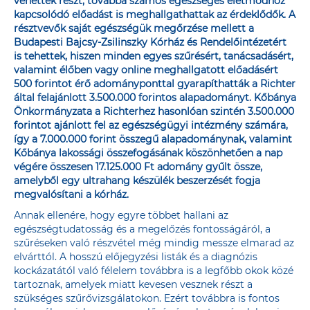
vehettek részt, továbbá számos egészséges életmódhoz
kapcsolódó előadást is meghallgathattak az érdeklődők. A
résztvevők saját egészségük megőrzése mellett a
Budapesti Bajcsy-Zsilinszky Kórház és Rendelőintézetért
is tehettek, hiszen minden egyes szűrésért, tanácsadásért,
valamint élőben vagy online meghallgatott előadásért
500 forintot érő adományponttal gyarapíthatták a Richter
által felajánlott 3.500.000 forintos alapadományt. Kőbánya
Önkormányzata a Richterhez hasonlóan szintén 3.500.000
forintot ajánlott fel az egészségügyi intézmény számára,
így a 7.000.000 forint összegű alapadománynak, valamint
Kőbánya lakossági összefogásának köszönhetően a nap
végére összesen 17.125.000 Ft adomány gyűlt össze,
amelyből egy ultrahang készülék beszerzését fogja
megvalósítani a kórház.
Annak ellenére, hogy egyre többet hallani az
egészségtudatosság és a megelőzés fontosságáról, a
szűréseken való részvétel még mindig messze elmarad az
elvárttól. A hosszú előjegyzési listák és a diagnózis
kockázatától való félelem továbbra is a legfőbb okok közé
tartoznak, amelyek miatt kevesen vesznek részt a
szükséges szűrővizsgálatokon. Ezért továbbra is fontos