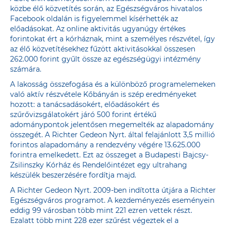
közbe élő közvetítés során, az Egészségváros hivatalos
Facebook oldalán is figyelemmel kísérhették az
előadásokat. Az online aktivitás ugyanúgy értékes
forintokat ért a kórháznak, mint a személyes részvétel, így
az élő közvetítésekhez fűzött aktivitásokkal összesen
262.000 forint gyűlt össze az egészségügyi intézmény
számára.
A lakosság összefogása és a különböző programelemeken
való aktív részvétele Kőbányán is szép eredményeket
hozott: a tanácsadásokért, előadásokért és
szűrővizsgálatokért járó 500 forint értékű
adománypontok jelentősen megemelték az alapadomány
összegét. A Richter Gedeon Nyrt. által felajánlott 3,5 millió
forintos alapadomány a rendezvény végére 13.625.000
forintra emelkedett. Ezt az összeget a Budapesti Bajcsy-
Zsilinszky Kórház és Rendelőintézet egy ultrahang
készülék beszerzésére fordítja majd.
A Richter Gedeon Nyrt. 2009-ben indította útjára a Richter
Egészségváros programot. A kezdeményezés eseményein
eddig 99 városban több mint 221 ezren vettek részt.
Ezalatt több mint 228 ezer szűrést végeztek el a