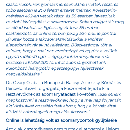
szakorvosok, vérnyomásmérésen 331-en vettek részt, és
több esetben is 200 feletti értéket mértek. Koleszterin-
mérésen 462-en vettek részt, és 36 esetben javasoltak
további kivizsgálást a szakemberek. Sokan hallgatták meg
az előadásokat, az Egészségsétához 55 ember
csatlakozott, az online térben pedig 524 online ponttal
járultak hozzá a lakosok aktivitásukkal a Richter
alapadományának növeléséhez. Büszkeséggel tölt el
minket, hogy a mai nap eredményével együtt a velünk
együttműködő egészségügyi intézményeknek már
összesen 591.328.200 forintot adományozhattunk
különböző hiánypótló egészségügyi fejlesztések
megvalósítására.”
Dr. Óváry Csaba, a Budapesti Bajcsy-Zsilinszky Kórház és
Rendelőintézet főigazgatója köszönetét fejezte ki a
résztvevőknek az adományátadást követően:
„Szeretném
megköszönni a résztvevőknek, hogy a mai nap folyamán
aktivitásukkal hozzájárultak ahhoz, hogy a kórház által
kitűzött adománycél megvalósulhasson.”
Online is lehetőség volt az adománypontok gyűjtésére
Azok, akik személyesen nem tudtak ellátogatni a Halom