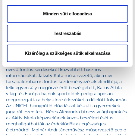
egészséghez köthető fontos kérdésekről, a memória
működéséről, diabetológiáról, de a Poszt-COVID ellátás
fontosságáról is. Az élőben közvetített előadások a
Minden süti elfogadása
rendezvényt követően is elérhetőek maradnak a
Richter
Egészségváros Facebook oldalán
, melyek a későbbiek
során is jól hasznosítható tanácsokat tartalmaznak az
Testreszabás
egészségmegőrzéssel kapcsolatban.
A Richter a Nőkért sátorban számos további életmód-
előadás látható volt: Szily Nóra közismert pszichológus a
Kizárólag a szükséges sütik alkalmazása
hétköznapok során alkalmazható megküzdési
stratégiákról, valamint a 40 éves kor felett életünket
övező fontos kérdésekről közvetített hasznos
információkat. Jaksity Kata műsorvezető, aki a civil
társadalomban is fontos kezdeményezések elindítója, a
lelki egyensúly megőrzéséről beszélgetett, Katus Attila
világ- és Európa-bajnok sportolónk pedig alaposan
megmozgatta a helyszínre érkezőket a délelőtt folyamán.
Az UNICEF hiánypótló előadással készült a gyermekek
jogairól. Ezen felül Béres Alexandra fitness-világbajnok és
az Aktív Iskola képviselőinek közös beszélgetését is
meghallgathatták az érdeklődők az egészséges
életmódról, Molnár Andi táncművész-műsorvezető pedig