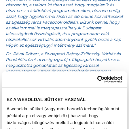
részben itt, a Halom közben azzal, hogy megjelenik és
részt vesz a különböző programelemeken, részben pedig
azzal, hogy figyelemmel kíséri az élő online közvetítéseket
az Egészségváros Facebook oldalán. Bízunk benne, hogy
ez alkalommal is megtapasztalhatjuk Budapest
lakosságának összefogását, és a programokon való
részvétellel sok virtuális adománypont gyűlik össze a nap
végén az egészségügyi intézmény számára.”
Dr. Révai Róbert, a Budapesti Bajcsy-Zsilinszky Kórház és
Rendelőintézet orvosigazgatója, főigazgató-helyettese is
megosztotta gondolatait az Egészségvárossal
kapcsolatosan: „Öröm és megtiszteltetés számomra,
hogy itt lehetünk Önökkel egy olyan rendezvényen, ami
közösségünk egészségének megőrzését szolgálja. Az
egészségtudatos életmód kialakítása egy élethosszig
tartó utazás, amelyet már gyermekkorban érdemes
EZ A WEBOLDAL SÜTIKET HASZNÁL
elkezdeni. A Richter Egészségváros ezen az úton kínál
nekünk értékes segítséget. Világunkban, ahol a stressz és
A weboldal sütiket (vagy más hasonló technológiák mint
a rohanó életvitel mindenhol jelen van életbevágóan
például a pixel vagy webjelzők) használ, hogy
fontos, hogy tudatosan odafigyeljünk egészségünk
biztonságos böngészés mellett a legjobb felhasználói
megőrzésére. Kardiológusként, a Bajcsy-Zsilinszky Kórház
orvosigazgatójaként és a Magyar Kardiológusok