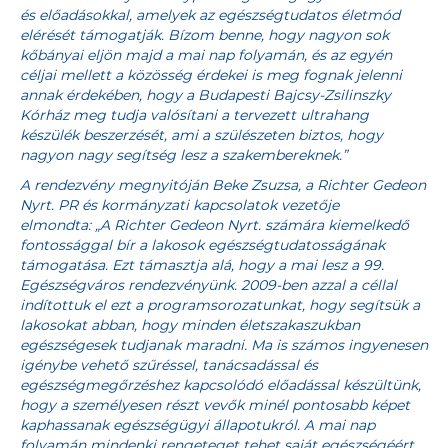
és előadásokkal, amelyek az egészségtudatos életmód
elérését támogatják. Bízom benne, hogy nagyon sok
kőbányai eljön majd a mai nap folyamán, és az egyén
céljai mellett a közösség érdekei is meg fognak jelenni
annak érdekében, hogy a Budapesti Bajcsy-Zsilinszky
Kórház meg tudja valósítani a tervezett ultrahang
készülék beszerzését, ami a szülészeten biztos, hogy
nagyon nagy segítség lesz a szakembereknek.
”
A rendezvény megnyitóján Beke Zsuzsa, a Richter Gedeon
Nyrt. PR és kormányzati kapcsolatok vezetője
elmondta: „A Richter Gedeon Nyrt. számára kiemelkedő
fontossággal bír a lakosok egészségtudatosságának
támogatása. Ezt támasztja alá, hogy a mai lesz a 99.
Egészségváros rendezvényünk. 2009-ben azzal a céllal
indítottuk el ezt a programsorozatunkat, hogy segítsük a
lakosokat abban, hogy minden életszakaszukban
egészségesek tudjanak maradni. Ma is számos ingyenesen
igénybe vehető szűréssel, tanácsadással és
egészségmegőrzéshez kapcsolódó előadással készültünk,
hogy a személyesen részt vevők minél pontosabb képet
kaphassanak egészségügyi állapotukról. A mai nap
folyamán mindenki rengeteget tehet saját egészségéért,