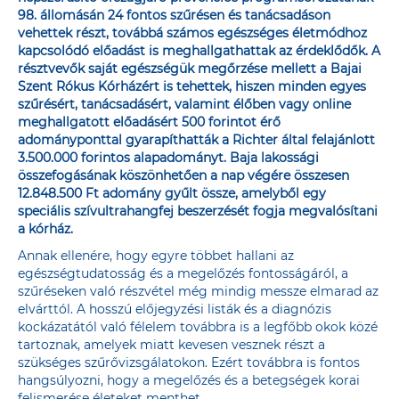
98. állomásán 24 fontos szűrésen és tanácsadáson
vehettek részt, továbbá számos egészséges életmódhoz
kapcsolódó előadást is meghallgathattak az érdeklődők. A
résztvevők saját egészségük megőrzése mellett a Bajai
Szent Rókus Kórházért is tehettek, hiszen minden egyes
szűrésért, tanácsadásért, valamint élőben vagy online
meghallgatott előadásért 500 forintot érő
adományponttal gyarapíthatták a Richter által felajánlott
3.500.000 forintos alapadományt. Baja lakossági
összefogásának köszönhetően a nap végére összesen
12.848.500 Ft adomány gyűlt össze, amelyből egy
speciális szívultrahangfej beszerzését fogja megvalósítani
a kórház.
Annak ellenére, hogy egyre többet hallani az
egészségtudatosság és a megelőzés fontosságáról, a
szűréseken való részvétel még mindig messze elmarad az
elvárttól. A hosszú előjegyzési listák és a diagnózis
kockázatától való félelem továbbra is a legfőbb okok közé
tartoznak, amelyek miatt kevesen vesznek részt a
szükséges szűrővizsgálatokon. Ezért továbbra is fontos
hangsúlyozni, hogy a megelőzés és a betegségek korai
felismerése életeket menthet.