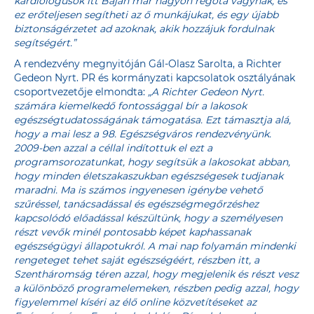
kardiológusok itt Baján már nagyon régóta vágynak, és
ez erőteljesen segítheti az ő munkájukat, és egy újabb
biztonságérzetet ad azoknak, akik hozzájuk fordulnak
segítségért.”
A rendezvény megnyitóján Gál-Olasz Sarolta, a Richter
Gedeon Nyrt. PR és kormányzati kapcsolatok osztályának
csoportvezetője elmondta:
„A Richter Gedeon Nyrt.
számára kiemelkedő fontossággal bír a lakosok
egészségtudatosságának támogatása. Ezt támasztja alá,
hogy a mai lesz a 98. Egészségváros rendezvényünk.
2009-ben azzal a céllal indítottuk el ezt a
programsorozatunkat, hogy segítsük a lakosokat abban,
hogy minden életszakaszukban egészségesek tudjanak
maradni. Ma is számos ingyenesen igénybe vehető
szűréssel, tanácsadással és egészségmegőrzéshez
kapcsolódó előadással készültünk, hogy a személyesen
részt vevők minél pontosabb képet kaphassanak
egészségügyi állapotukról. A mai nap folyamán mindenki
rengeteget tehet saját egészségéért, részben itt, a
Szentháromság téren azzal, hogy megjelenik és részt vesz
a különböző programelemeken, részben pedig azzal, hogy
figyelemmel kíséri az élő online közvetítéseket az