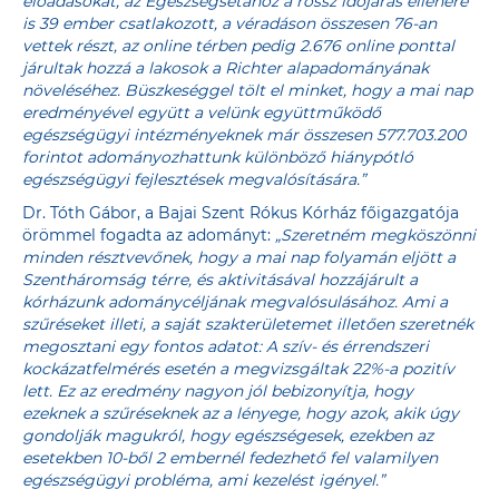
előadásokat, az Egészségsétához a rossz időjárás ellenére
is 39 ember csatlakozott, a véradáson összesen 76-an
vettek részt, az online térben pedig 2.676 online ponttal
járultak hozzá a lakosok a Richter alapadományának
növeléséhez. Büszkeséggel tölt el minket, hogy a mai nap
eredményével együtt a velünk együttműködő
egészségügyi intézményeknek már összesen 577.703.200
forintot adományozhattunk különböző hiánypótló
egészségügyi fejlesztések megvalósítására.”
Dr. Tóth Gábor, a Bajai Szent Rókus Kórház főigazgatója
örömmel fogadta az adományt:
„Szeretném megköszönni
minden résztvevőnek, hogy a mai nap folyamán eljött a
Szentháromság térre, és aktivitásával hozzájárult a
kórházunk adománycéljának megvalósulásához. Ami a
szűréseket illeti, a saját szakterületemet illetően szeretnék
megosztani egy fontos adatot: A szív- és érrendszeri
kockázatfelmérés esetén a megvizsgáltak 22%-a pozitív
lett. Ez az eredmény nagyon jól bebizonyítja, hogy
ezeknek a szűréseknek az a lényege, hogy azok, akik úgy
gondolják magukról, hogy egészségesek, ezekben az
esetekben 10-ből 2 embernél fedezhető fel valamilyen
egészségügyi probléma, ami kezelést igényel.”