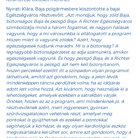
Nyirati Klára, Baja polgármestere köszöntötte a bajai
Egészségváros résztvevőit:
„Azt mondjuk, hogy zöld Baja,
biztonságos Baja és pezsgő Baja. A Richter Egészségváros
szimbolizálja mind a három fogalmat, és nagyon hálásak
vagyunk, hogy a mi városunkba is ellátogatott a program.
Hiszen miért is vagyunk zöldek? Azért, hogy
egészségesek tudjunk maradni. Mi is a biztonság? A
legnagyobb biztonságérzetet az adja számunkra, amikor
egészségesek vagyunk. És hogy pezsgő Baja, és a Richter
Egészségváros is pezsgő, azt nem kell bizonyítanom,
hiszen percekkel ezelőtt itt a színpadon olyan programot
láthattunk, amitől azt gondolom, hogy a jelen lévők
mindenképpen táncra perdültek volna, ha az időjárás
adott lett volna hozzá. Azt kívánom, hogy használják ki a
lehetőségeket, amelyek ezekben a sátrakban várják
Önöket, hiszen ez az a program, ami mindenkinek jó. A
résztvevőknek azért, mert ingyenesen, gyorsan
szűrővizsgálatokon vehetnek részt, amellyel még
pontokat is gyűjthetnek és ezekkel a pontokkal
segíthetjük a kórházat, és egy olyan kardiológiai eszköz
megvásárlására kerülhet sor, amire azt gondolom, hogy a