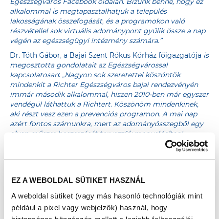
Egészségváros Facebook oldalán. Bízunk benne, hogy ez
alkalommal is megtapasztalhatjuk a település
lakosságának összefogását, és a programokon való
részvétellel sok virtuális adománypont gyűlik össze a nap
végén az egészségügyi intézmény számára.”
Dr. Tóth Gábor, a Bajai Szent Rókus Kórház főigazgatója
is
megosztotta gondolatait az Egészségvárossal
kapcsolatosan
:
„
Nagyon sok szeretettel köszöntök
mindenkit a Richter Egészségváros bajai rendezvényén
immár második alkalommal, hiszen 2010-ben már egyszer
vendégül láthattuk a Richtert. Köszönöm mindenkinek,
aki részt vesz ezen a prevenciós programon. A mai nap
azért fontos számunkra, mert az adományösszegből egy
olyan műszer beszerzését tervezzük megvalósítani,
aminek a lényege, hogy a nyelőcsövön keresztül történik
a kardiológiai vizsgálat, és nagyon sok betegség ezzel az
egyetlen egy eszközzel mutatható ki objektíven. Az
egészség a legnagyobb érték. Sokkal könnyebb egy
EZ A WEBOLDAL SÜTIKET HASZNÁL
szűrővizsgálaton vagy orvosi konzultávión részt venni,
mint betegként meggyógyulni. Éppen ezért kérek
A weboldal sütiket (vagy más hasonló technológiák mint
mindenkit, hogy a szűrővizsgálatokon rendszeresen
például a pixel vagy webjelzők) használ, hogy
vegyen részt, hiszen ezzel a saját életét, az egészségben