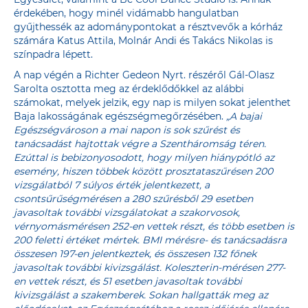
érdekében, hogy minél vidámabb hangulatban
gyűjthessék az adománypontokat a résztvevők a kórház
számára Katus Attila, Molnár Andi és Takács Nikolas is
színpadra lépett.
A nap végén a Richter Gedeon Nyrt. részéről Gál-Olasz
Sarolta osztotta meg az érdeklődőkkel az alábbi
számokat, melyek jelzik, egy nap is milyen sokat jelenthet
Baja lakosságának egészségmegőrzésében.
„A bajai
Egészségvároson a mai napon is sok szűrést és
tanácsadást hajtottak végre a Szentháromság téren.
Ezúttal is bebizonyosodott, hogy milyen hiánypótló az
esemény, hiszen többek között prosztataszűrésen 200
vizsgálatból 7 súlyos érték jelentkezett, a
csontsűrűségmérésen a 280 szűrésből 29 esetben
javasoltak további vizsgálatokat a szakorvosok,
vérnyomásmérésen 252-en vettek részt, és több esetben is
200 feletti értéket mértek. BMI mérésre- és tanácsadásra
összesen 197-en jelentkeztek, és összesen 132 főnek
javasoltak további kivizsgálást. Koleszterin-mérésen 277-
en vettek részt, és 51 esetben javasoltak további
kivizsgálást a szakemberek. Sokan hallgatták meg az