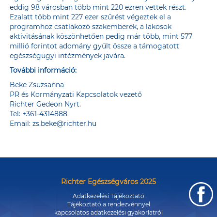
eddig 98 városban több mint 220 ezren vettek részt.
Ezalatt több mint 227 ezer szűrést végeztek el a
programhoz csatlakozó szakemberek, a lakosok
aktivitásának köszönhetően pedig már több, mint 577
millió forintot adomány gyűlt össze a támogatott
egészségügyi intézmények javára.
További információ:
Beke Zsuzsanna
PR és Kormányzati Kapcsolatok vezető
Richter Gedeon Nyrt.
Tel: +361-4314888
Email:
zs.beke@richter.hu
Richter Egészségváros 2025
Adatkezelési Tájékoztató
Tájékoztató a rendezvénnyel
kapcsolatos adatkezelési gyakorlatról