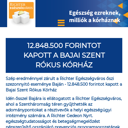
12.848.500 FORINTOT
KAPOTT A BAJAI SZENT
RÓKUS KÓRHÁZ
Szép eredménnyel zárult a Richter Egészségváros őszi
szezonnyitó eseménye Baján - 12.848.500 forintot kapott a
Bajai Szent Rókus Kórház
Idén ősszel Bajára is ellátogatott a Richter Egészségváros,
ahol a Szentháromság téren gyűjthették az
adománypontokat a résztvevők a helyi egészségügyi
intézmény számára. A Richter Gedeon Nyrt.
egészségtudatosságot és betegségmegelőzést
népszerűsítő országjáró prevenciós programsorozatának