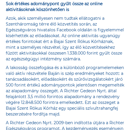
Sok értékes adománypont gyűlt össze az online
aktivitásoknak köszönhetően is
Azok, akik személyesen nem tudtak ellátogatni a
Szentháromság térre élő közvetítés során, az
Egészségváros hivatalos Facebook oldalán is figyelemmel
kísérhették az előadásokat. Az online aktivitás ugyanúgy
értékes forintokat ért a Bajai Szent Rókus Kórháznak,
mint a személyes részvétel, így az élő közvetítésekhez
fűzött aktivitásokkal összesen 1.338.000 forint gyűlt össze
az egészségügyi intézmény számára.
A lakosság összefogása és a különböző programelemeken
való aktív részvétele Baján is szép eredményeket hozott: a
tanácsadásokért, előadásokért és szűrővizsgálatokért járó
500 forint értékű adománypontok jelentősen megemelték
az alapadomány összegét. A Richter Gedeon Nyrt. által
felajánlott 3,5 millió forintos alapadomány a rendezvény
végére 12.848.500 forintra emelkedett. Ezt az összeget a
Bajai Szent Rókus Kórház egy speciális szívultrahangfej
beszerzésére fordítja majd.
A Richter Gedeon Nyrt. 2009-ben indította útjára a Richter
Egészségváros programot. A kezdeményezés eseményein