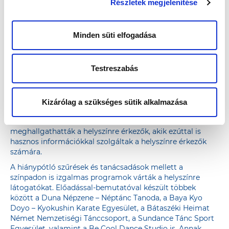
Részletek megjelenítése
hétköznapok során alkalmazható megküzdési
stratégiákról, valamint a 40 éves kor felett életünket
övező fontos kérdésekről közvetített hasznos
Minden süti elfogadása
információkat. Jaksity Kata műsorvezető, aki a civil
társadalomban is fontos kezdeményezések elindítója, a
lelki egyensúly megőrzéséről beszélgetett, Katus Attila
Testreszabás
világ- és Európa-bajnok sportolónk pedig alaposan
megmozgatta a helyszínre érkezőket a délután folyamán.
Ivánkovich Anitával, a Richter Főnix Közösség bajai
származású tagjával is beszélgethettek a résztvevők. Ezen
Kizárólag a szükséges sütik alkalmazása
felül Béres Alexandra fitness-világbajnok és Molnár Andi
táncművész-műsorvezető életmódtanácsait is
meghallgathatták a helyszínre érkezők, akik ezúttal is
hasznos információkkal szolgáltak a helyszínre érkezők
számára.
A hiánypótló szűrések és tanácsadások mellett a
színpadon is izgalmas programok várták a helyszínre
látogatókat. Előadással-bemutatóval készült többek
között a Duna Népzene – Néptánc Tanoda, a Baya Kyo
Doyo – Kyokushin Karate Egyesület, a Bátaszéki Heimat
Német Nemzetiségi Tánccsoport, a Sundance Tánc Sport
Egyesület, valamint a Be Cool Dance Studio is. Annak