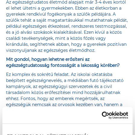
Az egészségtudatos életmód alapjait már 3-4 éves kortól
el lehet ültetni a gyermekekben. Ebben az életkorban a
gyerekek rendkívül fogékonyak a szülők példájára. A
szülők tehát a saját magatartásukkal mutathatnak példát,
például egészséges étkezéssel, rendszeres testmozgással,
és a jó alvási szokások kialakításával. Ezen kívül a közös
családi tevékenységek, mint a közös főzés vagy
kirándulás, segíthetnek abban, hogy a gyerekek pozitívan
viszonyuljanak az egészséges életmódhoz.
Mit gondol, hogyan lehetne erősíteni az
egészségtudatosság fontosságát a lakosság körében?
Ez komplex és sokrétű feladat. Az iskolai oktatásba
beépített egészségnevelés, a médiában futó tájékoztató
kampányok, az egészségügyi szervezetek és a civil
társadalom közös erőfeszítései mind hozzájárulhatnak
ehhez. Fontos, hogy az emberek megértsék, az
egészségük nemcsak az orvosok kezében van, hanem a
saját döntéseikkel is befolyásolhatják azt.
Ön mit tesz annak érdekében, hogy megőrizze az
egészségét?
Próbálok odafigyelni a mindennapi szokásaimra.