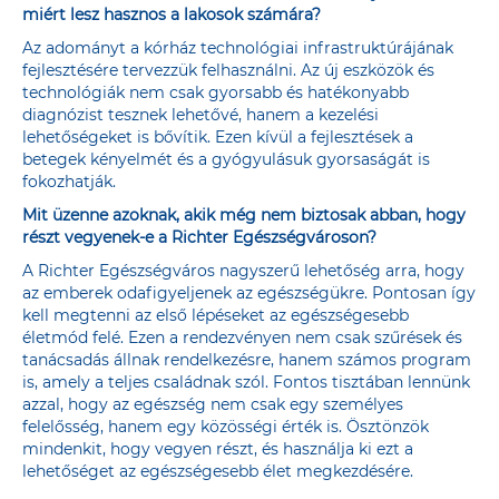
miért lesz hasznos a lakosok számára?
Az adományt a kórház technológiai infrastruktúrájának
fejlesztésére tervezzük felhasználni. Az új eszközök és
technológiák nem csak gyorsabb és hatékonyabb
diagnózist tesznek lehetővé, hanem a kezelési
lehetőségeket is bővítik. Ezen kívül a fejlesztések a
betegek kényelmét és a gyógyulásuk gyorsaságát is
fokozhatják.
Mit üzenne azoknak, akik még nem biztosak abban, hogy
részt vegyenek-e a Richter Egészségvároson?
A Richter Egészségváros nagyszerű lehetőség arra, hogy
az emberek odafigyeljenek az egészségükre. Pontosan így
kell megtenni az első lépéseket az egészségesebb
életmód felé. Ezen a rendezvényen nem csak szűrések és
tanácsadás állnak rendelkezésre, hanem számos program
is, amely a teljes családnak szól. Fontos tisztában lennünk
azzal, hogy az egészség nem csak egy személyes
felelősség, hanem egy közösségi érték is. Ösztönzök
mindenkit, hogy vegyen részt, és használja ki ezt a
lehetőséget az egészségesebb élet megkezdésére.