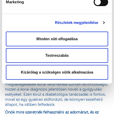
Marketing
a megfelelő tájékoztatással, az ingyenes vagy alacsony
költségű szűrésekkel, kényelmes időpontok és helyszínek
kialakításával sokat tehetünk ezért. Fontos, hogy az
emberek tisztában legyenek azzal, hogy a
Részletek megjelenítése
szűrővizsgálatok milyen betegségek megelőzésében
segíthetnek, és hogy ezek a vizsgálatok mennyire
fontosak saját egészségük megőrzésében.
Minden süti elfogadása
Kőbányán is számos különböző ingyenes szűrésen
vehetnek majd részt az érdeklődők. Ön ezek közül mely
szűréseket tartja kiemelten fontosnak, és miért?
Testreszabás
Gyakorló neurológus szakorvosként tisztában vagyok
azzal, hogy az ingyenes szűrési lehetőségek rendkívül
értékesek. Kiemelten fontosnak tartom a szív- és
Kizárólag a szükséges sütik alkalmazása
érrendszeri szűrést, mivel ezek a betegségek vezető
halálokok közé tartoznak Magyarországon. A daganatos
megbetegedések korai felismerése szintén létfontosságú,
hiszen a korai diagnózis jelentősen növeli a gyógyulási
esélyeket. Ezen kívül a diabetológia tanácsadás is fontos,
mivel ez egy gyakran előforduló, de könnyen kezelhető
állapot, ha időben felfedezik.
Önök mire szeretnék felhasználni az adományt, és ez