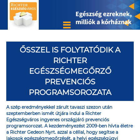
ŐSSZEL IS FOLYTATÓDIK A
RICHTER
EGÉSZSÉGMEGŐRZŐ
PREVENCIÓS
PROGRAMSOROZATA
A szép eredményekkel zárult tavaszi szezon után
szeptemberben ismét útjára indul a Richter
Egészségváros ingyenes országjáró prevenciós
programsorozat. A kezdeményezést 2009-ben hívta életre
a Richter Gedeon Nyrt. azzal a céllal, hogy segítse a
lakosok egészségmegőrzését, a helyi egészségügyi