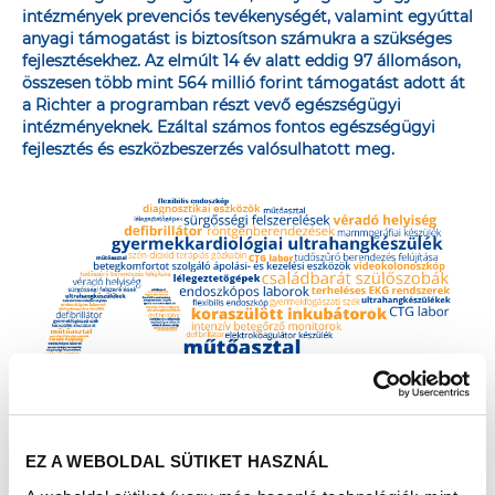
intézmények prevenciós tevékenységét, valamint egyúttal
anyagi támogatást is biztosítson számukra a szükséges
fejlesztésekhez. Az elmúlt 14 év alatt eddig 97 állomáson,
összesen több mint 564 millió forint támogatást adott át
a Richter a programban részt vevő egészségügyi
intézményeknek. Ezáltal számos fontos egészségügyi
fejlesztés és eszközbeszerzés valósulhatott meg.
EZ A WEBOLDAL SÜTIKET HASZNÁL
Az Egészségváros az évek alatt olyan rendezvénnyé vált,