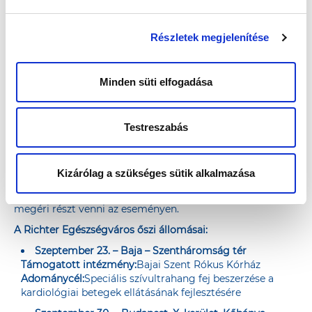
infrastruktúra fejlesztésére fordíthatnak a résztvevő
egészségügyi intézmények.
Részletek megjelenítése
Minden süti elfogadása
Idén ősszel a 100. állomásához érkezik a Richter
Testreszabás
Egészségváros
A 2023-as év utolsó állomása jubileumi esemény lesz az
Egészségváros történetében. A 100. rendezvényre az
Kizárólag a szükséges sütik alkalmazása
ingyenes szűrések, tanácsadások mellett további színes
programmal is készülnek a szervezők, így mindenképpen
megéri részt venni az eseményen.
A Richter Egészségváros őszi állomásai:
Szeptember 23. – Baja – Szentháromság tér
Támogatott intézmény:
Bajai Szent Rókus Kórház
Adománycél:
Speciális szívultrahang fej beszerzése a
kardiológiai betegek ellátásának fejlesztésére