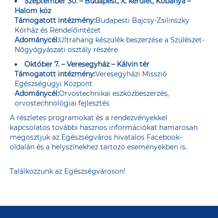
Szeptember 30. – Budapest, X. kerület, Kőbánya –
Halom köz
Támogatott intézmény:
Budapesti Bajcsy-Zsilinszky
Kórház és Rendelőintézet
Adománycél:
Ultrahang készülék beszerzése a Szülészet-
Nőgyógyászati osztály részére
Október 7. – Veresegyház – Kálvin tér
Támogatott intézmény:
Veresegyházi Misszió
Egészségügyi Központ
Adománycél:
Orvostechnikai eszközbeszerzés,
orvostechnológiai fejlesztés
A részletes programokat és a rendezvényekkel
kapcsolatos további hasznos információkat hamarosan
megosztjuk az Egészségváros hivatalos
Facebook-
oldalán
és a helyszínekhez tartozó eseményekben is.
Találkozzunk az Egészségvároson!