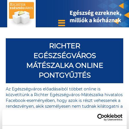
RICHTER
EGÉSZSÉGVÁROS
MÁTÉSZALKA ONLINE
PONTGYŰJTÉS
Az Egészségváros előadásaiból többet online is
közvetítünk a Richter Egészségváros-Mátészalka hivatalos
Facebook-eseményében, hogy azok is részt vehessenek a
rendezvényen, akik személyesen nem tudnak kilátogatni a
Szalkay László térre.
Az online aktivitás ugyanúgy értékes forintokat ér a
Mátészalkai Kórháznak, mint a személyes részvétel. A