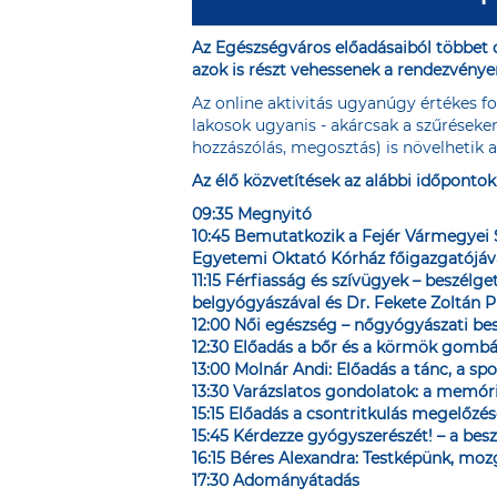
Az Egészségváros előadásaiból többet o
azok is részt vehessenek a rendezvénye
Az online aktivitás ugyanúgy értékes f
lakosok ugyanis - akárcsak a szűréseken
hozzászólás, megosztás) is növelhetik a
Az élő közvetítések az alábbi időpont
09:35 Megnyitó
10:45 Bemutatkozik a Fejér Vármegyei 
Egyetemi
Oktató Kórház főigazgatójáva
11:15 Férfiasság és szívügyek – beszél
belgyógyászával és Dr. Fekete Zoltán P
12:00 Női egészség – nőgyógyászati be
12:30 Előadás a bőr és a körmök gombás
13:00 Molnár Andi: Előadás a tánc, a sp
13:30 Varázslatos gondolatok: a memóri
15:15 Előadás a csontritkulás megelőzé
15:45 Kérdezze gyógyszerészét! – a bes
16:15 Béres Alexandra: Testképünk, moz
17:30 Adományátadás