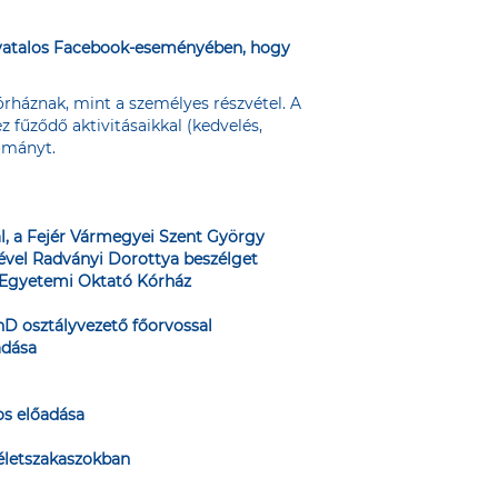
ivatalos Facebook-eseményében
, hogy
rháznak, mint a személyes részvétel. A
z fűződő aktivitásaikkal (kedvelés,
dományt.
l, a Fejér Vármegyei Szent György
rével Radványi Dorottya beszélget
gy Egyetemi Oktató Kórház
hD osztályvezető főorvossal
adása
os előadása
 életszakaszokban