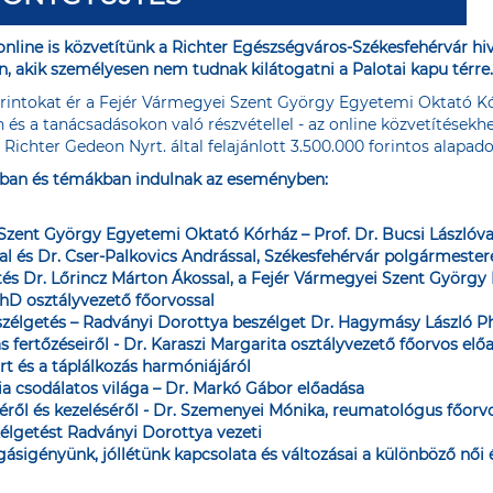
nline is közvetítünk a
Richter Egészségváros-Székesfehérvár h
n, akik személyesen nem tudnak kilátogatni a Palotai kapu térre.
orintokat ér a Fejér Vármegyei Szent György Egyetemi Oktató Kó
 és a tanácsadásokon való részvétellel - az online közvetítésekhe
 Richter Gedeon Nyrt. által felajánlott 3.500.000 forintos alapa
okban és témákban indulnak az eseményben:
Szent György Egyetemi Oktató Kórház – Prof. Dr. Bucsi Lászlóva
l és Dr. Cser-Palkovics Andrással, Székesfehérvár polgármeste
getés Dr. Lőrincz Márton Ákossal, a Fejér Vármegyei Szent Györ
hD osztályvezető főorvossal
szélgetés – Radványi Dorottya beszélget Dr. Hagymásy László P
 fertőzéseiről - Dr. Karaszi Margarita osztályvezető főorvos elő
ort és a táplálkozás harmóniájáról
a csodálatos világa – Dr. Markó Gábor előadása
séről és kezeléséről - Dr. Szemenyei Mónika, reumatológus főorv
zélgetést Radványi Dorottya vezeti
gásigényünk, jóllétünk kapcsolata és változásai a különböző női