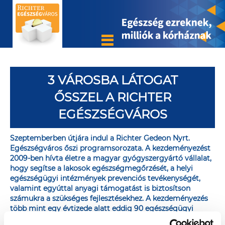
3 VÁROSBA LÁTOGAT
ŐSSZEL A RICHTER
EGÉSZSÉGVÁROS
Szeptemberben útjára indul a Richter Gedeon Nyrt.
Egészségváros őszi programsorozata. A kezdeményezést
2009-ben hívta életre a magyar gyógyszergyártó vállalat,
hogy segítse a lakosok egészségmegőrzését, a helyi
egészségügyi intézmények prevenciós tevékenységét,
valamint egyúttal anyagi támogatást is biztosítson
számukra a szükséges fejlesztésekhez. A kezdeményezés
több mint egy évtizede alatt eddig 90 egészségügyi
intézmény kapott összesen több mint 480 millió forint