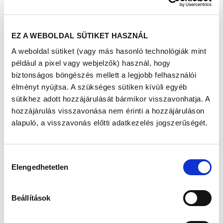
támogatást a Richtertől.
Az Egészségváros az évek alatt olyan rendezvénnyé vált,
amely sokszínű egészségügyi szűréseknek,
EZ A WEBOLDAL SÜTIKET HASZNÁL
tanácsadásoknak és interaktív, motivációs előadásoknak
is helyet ad. Az ingyenes szűrésekre nem szükséges
A weboldal sütiket (vagy más hasonló technológiák mint
előzetesen regisztrálni, kortól függetlenül bárki részt
például a pixel vagy webjelzők) használ, hogy
vehet rajtuk.
biztonságos böngészés mellett a legjobb felhasználói
A Richter Egészségváros keretében a
magyar
élményt nyújtsa. A szükséges sütiken kívüli egyéb
gyógyszergyártó vállalat idén is 3,5 millió forintos
sütikhez adott hozzájárulását bármikor visszavonhatja. A
alaptámogatásban részesíti a programban részt vevő
hozzájárulás visszavonása nem érinti a hozzájáruláson
egészségügyi intézményeket
. Ezt az összeget
a lakosok
tovább növelhetik
alapuló, a visszavonás előtti adatkezelés jogszerűségét.
, ugyanis az Egészségsétákon, az
előadásokon, szűréseken, tanácsadásokon való
részvételükkel, illetve az online közvetítésekre adott
aktivitásaikkal
adománypontokat gyűjtenek,
melyek
Hozzájárulás
p
ontonként 300 forinttal növelik az adományalapot
. Így a
Elengedhetetlen
kiválasztása
pontok a nap végén értékes forintokká válnak, amit
eszközök beszerzésére, infrastruktúra fejlesztésére
fordítanak a résztvevő egészségügyi intézmények.
Beállítások