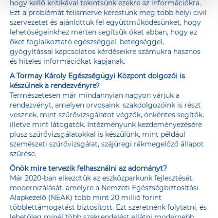
hogy kellő kritikával tekintsünk ezekre az információkra.
Ezt a problémát felismerve kerestünk meg több helyi civil
szervezetet és ajánlottuk fel együttműködésünket, hogy
lehetőségeinkhez mérten segítsük őket abban, hogy az
őket foglalkoztató egészséggel, betegséggel,
gyógyítással kapcsolatos kérdéseikre számukra hasznos
és hiteles információkat kapjanak.
A Tormay Károly Egészségügyi Központ dolgozói is
készülnek a rendezvényre?
Természetesen már mindannyian nagyon várjuk a
rendezvényt, amelyen orvosaink, szakdolgozóink is részt
vesznek, mint szűrővizsgálatot végzők, önkéntes segítők,
illetve mint látogatók. Intézményünk kezdeményezésére
plusz szűrővizsgálatokkal is készülünk, mint például
szemészeti szűrővizsgálat, szájüregi rákmegelőző állapot
szűrése.
Önök mire tervezik felhasználni az adományt?
Már 2020-ban elkezdtük az eszközparkunk fejlesztését,
modernizálását, amelyre a Nemzeti Egészségbiztosítási
Alapkezelő (NEAK) több mint 20 millió forint
többlettámogatást biztosított. Ezt szeretnénk folytatni, és
lehetőleg minél több szakrendelést ellátni modernebb,