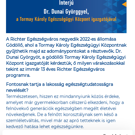
A Richter Egészségváros negyedik 2022-es állomása
Gödöllő, ahol a Tormay Károly Egészségügyi Központnak
gyűjthetik majd az adománypontokat a résztvevők. Dr.
Dunai Györgyöt, a gödöllői Tormay Károly Egészségügyi
Központ igazgatóját kérdeztük, ő milyen várakozásokkal
tekint az immár 13 éves Richter Egészségváros
programra.
Fontosnak tartja a lakosság egészségtudatosságra
nevelését?
Természetesen, hiszen ez mindannyiunk közös érdeke,
amelyet már gyermekkorban célszerű elkezdeni, hogy a
felnövekvő generációk egészségben megélt életévei
növekedjenek. De a felnőtt korosztálynak sem késő a
szemléletváltás, mivel már az apró tetteknek is igen
kedvező hatása lehet egészségünkre.