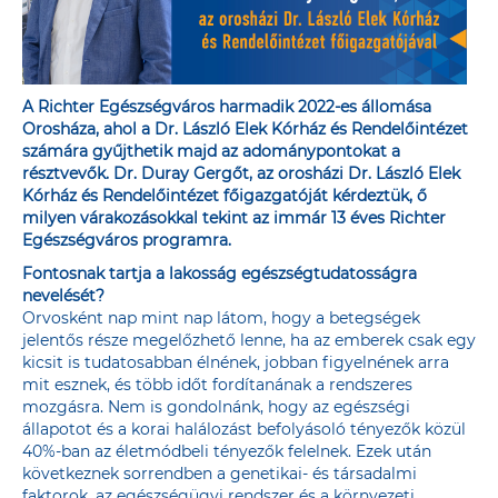
A Richter Egészségváros harmadik 2022-es állomása
Orosháza, ahol a Dr. László Elek Kórház és Rendelőintézet
számára gyűjthetik majd az adománypontokat a
résztvevők. Dr. Duray Gergőt, az orosházi Dr. László Elek
Kórház és Rendelőintézet főigazgatóját kérdeztük, ő
milyen várakozásokkal tekint az immár 13 éves Richter
Egészségváros programra.
Fontosnak tartja a lakosság egészségtudatosságra
nevelését?
Orvosként nap mint nap látom, hogy a betegségek
jelentős része megelőzhető lenne, ha az emberek csak egy
kicsit is tudatosabban élnének, jobban figyelnének arra
mit esznek, és több időt fordítanának a rendszeres
mozgásra. Nem is gondolnánk, hogy az egészségi
állapotot és a korai halálozást befolyásoló tényezők közül
40%-ban az életmódbeli tényezők felelnek. Ezek után
következnek sorrendben a genetikai- és társadalmi
faktorok, az egészségügyi rendszer és a környezeti