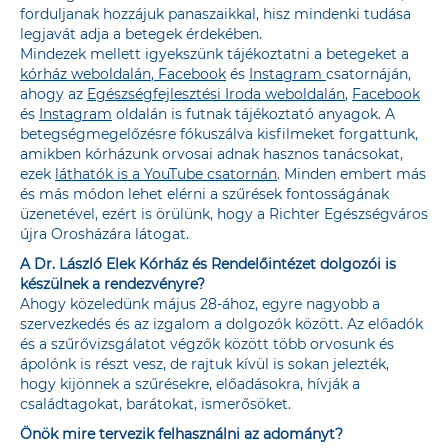
forduljanak hozzájuk panaszaikkal, hisz mindenki tudása
legjavát adja a betegek érdekében.
Mindezek mellett igyekszünk tájékoztatni a betegeket a
kórház weboldalán
,
Facebook
és
Instagram
csatornáján,
ahogy az
Egészségfejlesztési Iroda weboldalán
,
Facebook
és
Instagram
oldalán is futnak tájékoztató anyagok. A
betegségmegelőzésre fókuszálva kisfilmeket forgattunk,
amikben kórházunk orvosai adnak hasznos tanácsokat,
ezek
láthatók is a YouTube csatornán
. Minden embert más
és más módon lehet elérni a szűrések fontosságának
üzenetével, ezért is örülünk, hogy a Richter Egészségváros
újra Orosházára látogat.
A Dr. László Elek Kórház és Rendelőintézet dolgozói is
készülnek a rendezvényre?
Ahogy közeledünk május 28-ához, egyre nagyobb a
szervezkedés és az izgalom a dolgozók között. Az előadók
és a szűrővizsgálatot végzők között több orvosunk és
ápolónk is részt vesz, de rajtuk kívül is sokan jelezték,
hogy kijönnek a szűrésekre, előadásokra, hívják a
családtagokat, barátokat, ismerősöket.
Önök mire tervezik felhasználni az adományt?