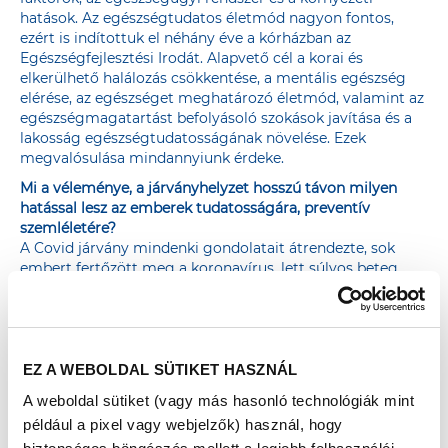
hatások. Az egészségtudatos életmód nagyon fontos,
ezért is indítottuk el néhány éve a kórházban az
Egészségfejlesztési Irodát. Alapvető cél a korai és
elkerülhető halálozás csökkentése, a mentális egészség
elérése, az egészséget meghatározó életmód, valamint az
egészségmagatartást befolyásoló szokások javítása és a
lakosság egészségtudatosságának növelése. Ezek
megvalósulása mindannyiunk érdeke.
Mi a véleménye, a járványhelyzet hosszú távon milyen
hatással lesz az emberek tudatosságára, preventív
szemléletére?
A Covid járvány mindenki gondolatait átrendezte, sok
embert fertőzött meg a koronavírus, lett súlyos beteg
vagy halt meg hozzátartozója, rokona. Testközelből
éreztük, mit okoz egy ilyen betegség az egyén és a
közösség szintjén. A Covid kiváltotta súlyos lefolyású
betegség és a halálozás kiemelten a cukorbetegségben,
túlsúllyal és egyéb krónikus betegséggel küzdőket
EZ A WEBOLDAL SÜTIKET HASZNÁL
érintette leginkább. Látszik, hogy aki kevésbé figyel az
A weboldal sütiket (vagy más hasonló technológiák mint
egészségére, az jobban ki van téve az ilyen jellegű
például a pixel vagy webjelzők) használ, hogy
betegségeknek is. A kórházi dolgozók és az ismerősök