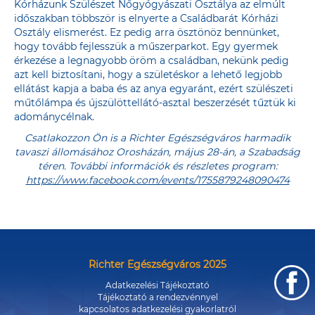
Kórházunk Szülészet Nőgyógyászati Osztálya az elmúlt
időszakban többször is elnyerte a Családbarát Kórházi
Osztály elismerést. Ez pedig arra ösztönöz bennünket,
hogy tovább fejlesszük a műszerparkot. Egy gyermek
érkezése a legnagyobb öröm a családban, nekünk pedig
azt kell biztosítani, hogy a születéskor a lehető legjobb
ellátást kapja a baba és az anya egyaránt, ezért szülészeti
műtőlámpa és újszülöttellátó-asztal beszerzését tűztük ki
adománycélnak.
Csatlakozzon Ön is a Richter Egészségváros harmadik
tavaszi állomásához Orosházán, május 28-án, a Szabadság
téren. További információk és részletes program:
https://www.facebook.com/events/1755879248090474
Richter Egészségváros 2025
Adatkezelési Tájékoztató
Tájékoztató a rendezvénnyel
kapcsolatos adatkezelési gyakorlatról