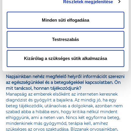
ráveszi az érdeklődőket, hogy próbáljanak ki egy-egy
Részletek megjelenítése
szűrést, és megtapasztalják, ezek mennyire egyszerűen és
gyorsan elvégezhetők.
Minden süti elfogadása
Mit gondol arról, hogy a Richter Egészségvároson
nemcsak a saját egészségükkel foglalkoznak az emberek,
de jótékony célért is tesznek, hiszen aktivitásukkal a helyi
egészségügyi intézményt is segítik?
Testreszabás
Az orosháziaknak és a térségben lakóknak fontos a
kórházuk. Sok esetben tapasztaltuk már mi magunk is,
hogy egy nemes és jó cél érdekében megmozdulnak az
Kizárólag a szükséges sütik alkalmazása
emberek, hiszen tudják, egy jól felszerelt kórházban
hatékonyabb és gyorsabb az ellátás és a gyógyulás.
Napjainkban nehéz megfelelő helyről információt szerezni
az egészségünkkel és a betegségekkel kapcsolatban. Ön
mit tanácsol, honnan tájékozódjunk?
Manapság az emberek elsőként az interneten keresnek
diagnózist és gyógyírt a bajaikra. Az mindig jó, ha egy
beteg tájékozódik, utánaolvas a dolgoknak, azonban nem
szabad abba a hibába esni, hogy kritika nélkül mindent
elhiggyünk, ami a neten van. Nincs két egyforma beteg,
mindenkinek más gyógymód, terápia kell, amihez
szükséges az orvos szaktudása. Bízzanak orvosainkban,