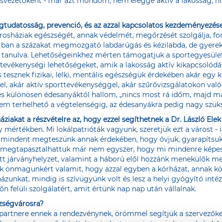
osvezetőként - már azt mondom, nem eléggé aktív a lakosság, h
tudatosság, prevenció, és az azzal kapcsolatos kezdeményezése
osháziak egészségét, annak védelmét, megőrzését szolgálja, fo
rban a százakat megmozgató labdarúgás és kézilabda, de gyerekek
t tanulva. Lehetőségeinkhez mérten támogatjuk a sportegyesülete
 tevékenységi lehetőségeket, amik a lakosság aktív kikapcsolódá
 tesznek fizikai, lelki, mentális egészségük érdekében akár egy k
l, akár aktív sporttevékenységgel, akár szűrővizsgálatokon való 
különösen édesanyáktól hallom, „nincs most rá időm, majd más
em terhelhető a végtelenségig, az édesanyákra pedig nagy szü
ziakat a részvételre az, hogy ezzel segíthetnek a Dr. László Ele
rtékben. Mi lokálpatrióták vagyunk, szeretjük ezt a várost - 
 és mindent megteszünk annak érdekében, hogy óvjuk, gyarapítsuk
, megtapasztalhattuk már nem egyszer, hogy mi mindenre képes a
 járványhelyzet, valamint a háború elől hozzánk menekülők me
k önmagunkért valamit, hogy azzal egyben a kórházat, annak köz
ázunkat, mindig is szívügyünk volt és lesz a helyi gyógyító int
őn felüli szolgálatért, amit értünk nap nap után vállalnak.
zségvárosra?
artnere ennek a rendezvénynek, örömmel segítjük a szervezőket