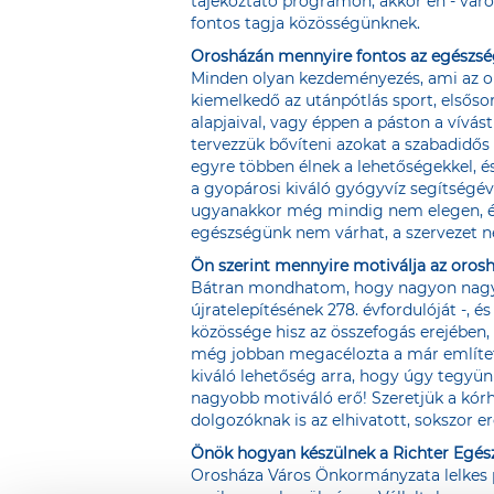
tájékoztató programon, akkor én - vár
fontos tagja közösségünknek.
Orosházán mennyire fontos az egészség
Minden olyan kezdeményezés, ami az or
kiemelkedő az utánpótlás sport, elsőso
alapjaival, vagy éppen a páston a vívás
tervezzük bővíteni azokat a szabadidős
egyre többen élnek a lehetőségekkel, és
a gyopárosi kiváló gyógyvíz segítségéve
ugyanakkor még mindig nem elegen, és 
egészségünk nem várhat, a szervezet n
Ön szerint mennyire motiválja az oroshá
Bátran mondhatom, hogy nagyon nagy mé
újratelepítésének 278. évfordulóját -,
közössége hisz az összefogás erejében
még jobban megacélozta a már említett
kiváló lehetőség arra, hogy úgy tegyün
nagyobb motiváló erő! Szeretjük a kórh
dolgozóknak is az elhivatott, sokszor er
Önök hogyan készülnek a Richter Egés
Orosháza Város Önkormányzata lelkes p