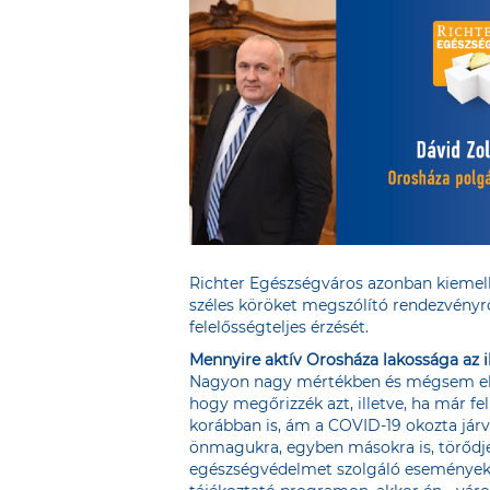
Richter Egészségváros azonban kiemel
széles köröket megszólító rendezvény
felelősségteljes érzését.
Mennyire aktív Orosháza lakossága az 
Nagyon nagy mértékben és mégsem elégg
hogy megőrizzék azt, illetve, ha már f
korábban is, ám a COVID-19 okozta jár
önmagukra, egyben másokra is, törődjen
egészségvédelmet szolgáló eseményeken