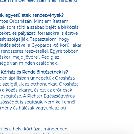
iszen minden élet számít és mindenki
k, egyesületek, rendezvények?
ntos Orosházán. Mint említettem,
 sora tölti a szabadidejét a birkózás
ket, és pályázati forrásokra is építve
sát szolgálják. Tapasztalom, hogy
iadós sétával a Gyopárosi-tó körül, akár
rendszeres részvétellel. Egyre többen,
kor, majd jövőre”. Pedig az
ksége van minden családnak.
k Kórház és Rendelőintézetnek is?
idén áprilisban ünnepeltük Orosháza
, szolgáljuk az otthonunkat. Orosháza
 közös akarat, és ezt az erőt csak
gsegítése. A Richter Egészségváros
össégét is segítsük. Nem kell ennél
ézmény és hálásak vagyunk az ott
 és a helyi kórházat mindenben,