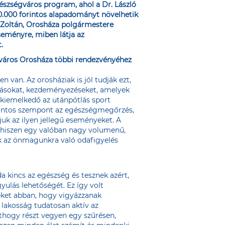
észségváros program, ahol a Dr. László
0.000 forintos alapadományt növelhetik
d Zoltán, Orosháza polgármestere
seményre, miben látja az
.
gváros Orosháza többi rendezvényéhez
 van. Az orosháziak is jól tudják ezt,
lásokat, kezdeményezéseket, amelyek
 kiemelkedő az utánpótlás sport
fontos szempont az egészségmegőrzés,
uk az ilyen jellegű eseményeket. A
 hiszen egy valóban nagy volumenű,
k az önmagunkra való odafigyelés
kincs az egészség és tesznek azért,
yulás lehetőségét. Ez így volt
eket abban, hogy vigyázzanak
 lakosság tudatosan aktív az
thogy részt vegyen egy szűrésen,