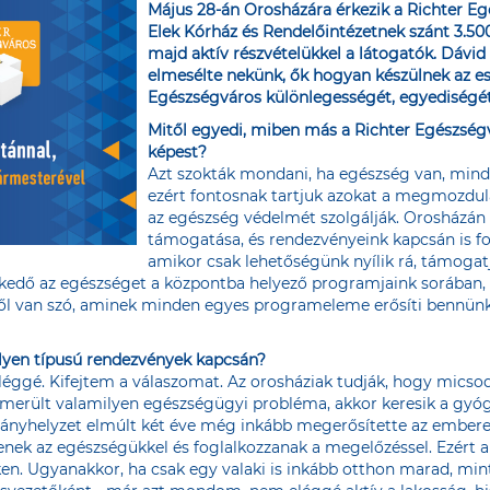
Május 28-án Orosházára érkezik a Richter Eg
Elek Kórház és Rendelőintézetnek szánt 3.50
majd aktív részvételükkel a látogatók. Dávi
elmesélte nekünk, ők hogyan készülnek az e
Egészségváros különlegességét, egyediségét
Mitől egyedi, miben más a Richter Egészsé
képest?
Azt szokták mondani, ha egészség van, minden
ezért fontosnak tartjuk azokat a megmozdu
az egészség védelmét szolgálják. Orosházán
támogatása, és rendezvényeink kapcsán is 
amikor csak lehetőségünk nyílik rá, támogatj
kedő az egészséget a központba helyező programjaink sorában,
ről van szó, aminek minden egyes programeleme erősíti bennün
ilyen típusú rendezvények kapcsán?
é. Kifejtem a válaszomat. Az orosháziak tudják, hogy micsoda 
elmerült valamilyen egészségügyi probléma, akkor keresik a gyóg
ványhelyzet elmúlt két éve még inkább megerősítette az ember
ek az egészségükkel és foglalkozzanak a megelőzéssel. Ezért a
. Ugyanakkor, ha csak egy valaki is inkább otthon marad, min