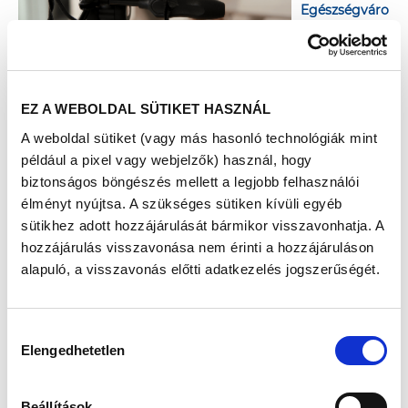
Egészségváro
s-Szolnok
hivatalos
Facebook-
eseményében, hogy azok is részt vehessenek a
rendezvényen, akik személyesen nem tudnak kilátogatni a
EZ A WEBOLDAL SÜTIKET HASZNÁL
Kossuth térre.
A weboldal sütiket (vagy más hasonló technológiák mint
Az online aktivitás ugyanúgy értékes forintokat ér a Jász-
például a pixel vagy webjelzők) használ, hogy
Nagykun-Szolnok Megyei Hetényi Géza Kórház-
biztonságos böngészés mellett a legjobb felhasználói
Rendelőintézetnek, mint a személyes részvétel. A lakosok
ugyanis - akárcsak a szűréseken és a tanácsadásokon való
élményt nyújtsa. A szükséges sütiken kívüli egyéb
részvétellel - az online közvetítésekhez fűződő
sütikhez adott hozzájárulását bármikor visszavonhatja. A
aktivitásaikkal (kedvelés, hozzászólás, megosztás) is
hozzájárulás visszavonása nem érinti a hozzájáruláson
növelhetik a Richter Gedeon Nyrt. által felajánlott
alapuló, a visszavonás előtti adatkezelés jogszerűségét.
3.500.000 forintos alapadományt.
Az élő közvetítések az alábbi időpontokban és témákban
Hozzájárulás
indulnak az eseményben:
Elengedhetetlen
kiválasztása
• 09:45 Megnyitó
• 11:15 Bemutatkozik a Jász-Nagykun-Szolnok Megyei
Hetényi Géza Kórház-Rendelőintézet
Beállítások