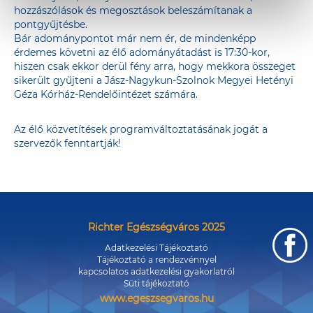
hozzászólások és megosztások beleszámítanak a
pontgyűjtésbe.
Bár adománypontot már nem ér, de mindenképp
érdemes követni az élő adományátadást is 17:30-kor,
hiszen csak ekkor derül fény arra, hogy mekkora összeget
sikerült gyűjteni a Jász-Nagykun-Szolnok Megyei Hetényi
Géza Kórház-Rendelőintézet számára.
Az élő közvetítések programváltoztatásának jogát a
szervezők fenntartják!
Richter Egészségváros 2025
Adatkezelési Tájékoztató
Tájékoztató a rendezvénnyel
kapcsolatos adatkezelési gyakorlatról
Süti tájékoztató
www.egeszsegvaros.hu