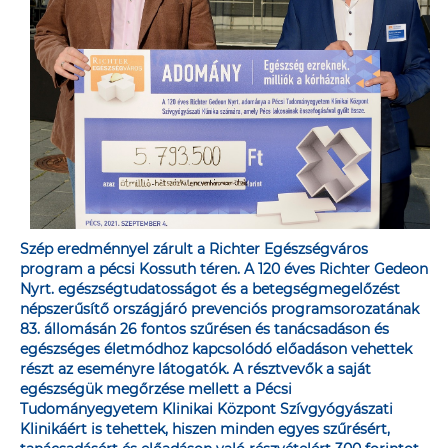
Szép eredménnyel zárult a Richter Egészségváros
program a pécsi Kossuth téren. A 120 éves Richter Gedeon
Nyrt. egészségtudatosságot és a betegségmegelőzést
népszerűsítő országjáró prevenciós programsorozatának
83. állomásán 26 fontos szűrésen és tanácsadáson és
egészséges életmódhoz kapcsolódó előadáson vehettek
részt az eseményre látogatók. A résztvevők a saját
egészségük megőrzése mellett a Pécsi
Tudományegyetem Klinikai Központ Szívgyógyászati
Klinikáért is tehettek, hiszen minden egyes szűrésért,