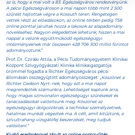
az is, hogy a mai volt a 83. Egészségváros rendezvényünk.
A pécsi Egészségvároson a mai napon több mint 2 500
szűrést hajtottak végre a Kossuth téren. Rengetegen
vettek részt az előadásokon, az online térben pedig 758
online ponttal járultak hozzá a lakosok az alapadomány
növeléséhez. Nagyon elégedettek lehetünk, hiszen a mai
nappal a velünk együttműködő egészségügyi
intézményeknek már összesen 428 706 300 millió forintot
adományoztunk.
”
Prof. Dr. Cziráki Attila, a Pécsi Tudományegyetem Klinikai
Központ Szívgyógyászati Klinika klinikaigazgatója
örömmel fogadta a Richter Egészségváros pécsi
állomásán összegyűjtött adományösszeget: „
Köszönet a
Richter Gedeon Nyrt.-nek, hogy ezt a mai napot
megrendezték számunkra. Lehetőséget kaptunk arra,
hogy magas színvonalon egészségügyi szűréseket és
tanácsadásokat valósítsunk meg. Köszönet az
egészségügyi dolgozóknak, a technikai személyzetnek,
hatalmas munkát végeztek ma. A célt, amit kitűztünk, a
szívultrahang vizsgálófej beszerzését, meg tudjuk
valósítani.”
Kiváló eredménnyel zárult az online pontgyűjtés