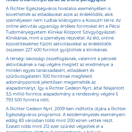
A Richter Egészségváros hivatalos eseményében is
követhették az előadásokat azok az érdeklődők, akik
személyesen nem tudtak kilátogatni a Kossuth térre. Az
online aktivitás ugyanúgy értékes forintokat ért a Pécsi
Tudományegyetem Klinikai Központ Szívgyógyászati
Klinikának, mint a személyes részvétel. Az élő, online
közvetítésekhez fűzött aktivitásokkal az érdeklődők
összesen 227 400 forintot gyűjtöttek a klinikának.
A térségi lakossági összefogásnak, valamint a pécsiek
aktivitásának a nap végére meglett az eredménye: a
minden egyes tanácsadásért, előadásért és
szűrővizsgálatért 300 forintnak megfelelő
adománypontok jelentősen megemelték az
alapadományt. Így a Richter Gedeon Nyrt. által felajánlott
3,5 millió forintos alapadomány a rendezvény végére 5
793 500 forintra nőtt.
A Richter Gedeon Nyrt. 2009-ben indította útjára a Richter
Egészségváros programot. A kezdeményezés eseményein
eddig 83 városban több mint 200 ezren vettek részt.
Ezalatt több mint 212 ezer szűrést végeztek el a