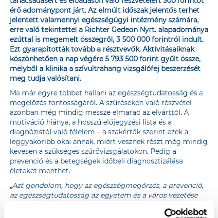
tanácsadásért és előadáson való részvételért 300 forintot
érő adománypont járt. Az elmúlt időszak jelentős terhet
jelentett valamennyi egészségügyi intézmény számára,
erre való tekintettel a Richter Gedeon Nyrt. alapadománya
ezúttal is megemelt összegről, 3 500 000 forintról indult.
Ezt gyarapították tovább a résztvevők. Aktivitásaiknak
köszönhetően a nap végére 5 793 500 forint gyűlt össze,
melyből a klinika a szívultrahang vizsgálófej beszerzését
meg tudja valósítani.
Ma már egyre többet hallani az egészségtudatosság és a
megelőzés fontosságáról. A szűréseken való részvétel
azonban még mindig messze elmarad az elvárttól. A
motiváció hiánya, a hosszú előjegyzési lista és a
diagnózistól való félelem – a szakértők szerint ezek a
leggyakoribb okai annak, miért vesznek részt még mindig
kevesen a szükséges szűrővizsgálatokon. Pedig a
prevenció és a betegségek időbeli diagnosztizálása
életeket menthet.
„
Azt gondolom, hogy az egészségmegőrzés, a prevenció,
az egészségtudatosság az egyetem és a város vezetése
számára egyaránt fontos. Ugyanennyire lényeges ezeknek
a kérdéseknek a társadalmasítása is, hiszen hiába vannak