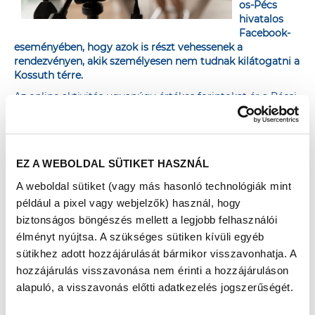
os-Pécs
hivatalos
Facebook-
eseményében, hogy azok is részt vehessenek a
rendezvényen, akik személyesen nem tudnak kilátogatni a
Kossuth térre.
Az online aktivitás ugyanúgy értékes forintokat ér a Pécsi
Tudományegyetem Klinikai Központ Szívgyógyászati
Klinikának, mint a személyes részvétel. A lakosok ugyanis
- akárcsak a szűréseken és a tanácsadásokon való
részvétellel - az online közvetítésekhez fűződő
EZ A WEBOLDAL SÜTIKET HASZNÁL
aktivitásaikkal (kedvelés, hozzászólás, megosztás) is
növelhetik a Richter Gedeon Nyrt. által felajánlott
A weboldal sütiket (vagy más hasonló technológiák mint
3.500.000 forintos alapadományt.
például a pixel vagy webjelzők) használ, hogy
biztonságos böngészés mellett a legjobb felhasználói
élményt nyújtsa. A szükséges sütiken kívüli egyéb
sütikhez adott hozzájárulását bármikor visszavonhatja. A
hozzájárulás visszavonása nem érinti a hozzájáruláson
Az élő közvetítések az alábbi időpontokban és témákban
indulnak az eseményben:
alapuló, a visszavonás előtti adatkezelés jogszerűségét.
• 09:30 Megnyitó
• 10:45 Bemutatkozik a Pécsi Tudományegyetem Klinikai