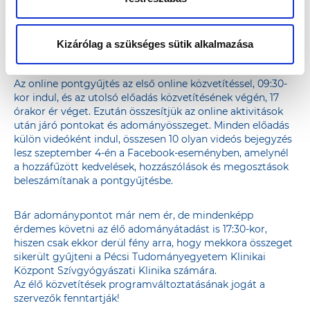
A videók kedvelése, a hozzászólások, valamint a
megosztások mindegyike egy adománypontot, azaz 300
forintot ér a Pécsi Tudományegyetem Klinikai Központ
Kizárólag a szükséges sütik alkalmazása
Szívgyógyászati Klinikának. Az adománycél egy
szívultrahang vizsgálófej beszerzése.
Az online pontgyűjtés az első online közvetítéssel, 09:30-
kor indul, és az utolsó előadás közvetítésének végén, 17
órakor ér véget. Ezután összesítjük az online aktivitások
után járó pontokat és adományösszeget. Minden előadás
külön videóként indul, összesen 10 olyan videós bejegyzés
lesz szeptember 4-én a Facebook-eseményben, amelynél
a hozzáfűzött kedvelések, hozzászólások és megosztások
beleszámítanak a pontgyűjtésbe.
Bár adománypontot már nem ér, de mindenképp
érdemes követni az élő adományátadást is 17:30-kor,
hiszen csak ekkor derül fény arra, hogy mekkora összeget
sikerült gyűjteni a Pécsi Tudományegyetem Klinikai
Központ Szívgyógyászati Klinika számára.
Az élő közvetítések programváltoztatásának jogát a
szervezők fenntartják!