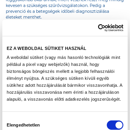
kevesen a szükséges szűrővizsgálatokon. Pedig a
prevenció és a betegségek időbeli diagnosztizálása
életeket menthet.
A szűrések és tanácsadások mellett a Kiskunhalasi
Semmelweis Kórház szakemberei sokszínű előadásokkal is
várták a helyszínre látogatókat. Olyan témákat
boncolgattak, melyek hasznos információval szolgálnak
EZ A WEBOLDAL SÜTIKET HASZNÁL
az egészségtudatos mindennapokhoz és a preventív
szemlélet kialakításához. Szó volt többek között a
A weboldal sütiket (vagy más hasonló technológiák mint
csontritkulás megelőzéséről és kezeléséről, a memória
például a pixel vagy webjelzők) használ, hogy
működéséről, illetve a lelki egészség fontosságáról is.
biztonságos böngészés mellett a legjobb felhasználói
A Kiskunhalasi Semmelweis Kórház egy különleges
élményt nyújtsa. A szükséges sütiken kívüli egyéb
programmal is színesítette a 82. Egészségvárost: reggel
sütikhez adott hozzájárulását bármikor visszavonhatja. A
8:30 és 9:30 között a kórház helikopter-leszállópályáján
hozzájárulás visszavonása nem érinti a hozzájáruláson
egy mentőhelikoptert és egy tűzoltóautót is
megtekinthettek a helyszínre látogatók. Ráadásul
alapuló, a visszavonás előtti adatkezelés jogszerűségét.
személyesen csatlakozott az eseményben Dr. Szlávik
János infektológus szakorvos is, aki a 21. század
járványairól tartott érdekes előadást.
Hozzájárulás
Számos további életmód-előadáson is részt vehettek a
Elengedhetetlen
kiválasztása