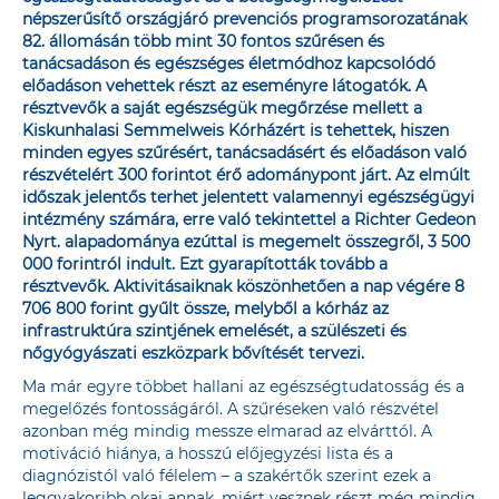
népszerűsítő országjáró prevenciós programsorozatának
82. állomásán több mint 30 fontos szűrésen és
tanácsadáson és egészséges életmódhoz kapcsolódó
előadáson vehettek részt az eseményre látogatók. A
résztvevők a saját egészségük megőrzése mellett a
Kiskunhalasi Semmelweis Kórházért is tehettek, hiszen
minden egyes szűrésért, tanácsadásért és előadáson való
részvételért 300 forintot érő adománypont járt. Az elmúlt
időszak jelentős terhet jelentett valamennyi egészségügyi
intézmény számára, erre való tekintettel a Richter Gedeon
Nyrt. alapadománya ezúttal is megemelt összegről, 3 500
000 forintról indult. Ezt gyarapították tovább a
résztvevők. Aktivitásaiknak köszönhetően a nap végére 8
706 800 forint gyűlt össze, melyből a kórház az
infrastruktúra szintjének emelését, a szülészeti és
nőgyógyászati eszközpark bővítését tervezi.
Ma már egyre többet hallani az egészségtudatosság és a
megelőzés fontosságáról. A szűréseken való részvétel
azonban még mindig messze elmarad az elvárttól. A
motiváció hiánya, a hosszú előjegyzési lista és a
diagnózistól való félelem – a szakértők szerint ezek a
leggyakoribb okai annak, miért vesznek részt még mindig