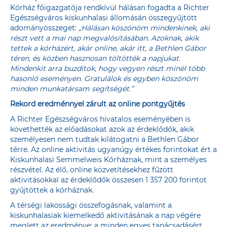
Kórház főigazgatója rendkívül hálásan fogadta a Richter
Egészségváros kiskunhalasi állomásán összegyűjtött
adományösszeget:
„Hálásan köszönöm mindenkinek, aki
részt vett a mai nap megvalósításában. Azoknak, akik
tettek a kórházért, akár online, akár itt, a Bethlen Gábor
téren, és közben hasznosan töltötték a napjukat.
Mindenkit arra buzdítok, hogy vegyen részt minél több
hasonló eseményen. Gratulálok és egyben köszönöm
minden munkatársam segítségét.”
Rekord eredménnyel zárult az online pontgyűjtés
A Richter Egészségváros hivatalos eseményében is
követhették az előadásokat azok az érdeklődők, akik
személyesen nem tudtak kilátogatni a Bethlen Gábor
térre. Az online aktivitás ugyanúgy értékes forintokat ért a
Kiskunhalasi Semmelweis Kórháznak, mint a személyes
részvétel. Az élő, online közvetítésekhez fűzött
aktivitásokkal az érdeklődők összesen 1 357 200 forintot
gyűjtöttek a kórháznak.
A térségi lakossági összefogásnak, valamint a
kiskunhalasiak kiemelkedő aktivitásának a nap végére
meglett az eredménye: a minden egyes tanácsadásért,