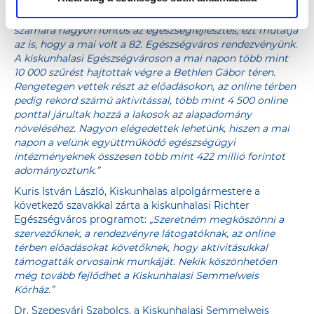
rendezvény. „1
2 évvel ezelőtt indítottuk útjára a Richter
Egészségváros programot. A Richter Gedeon Nyrt.
számára nagyon fontos az egészségfejlesztés, ezt mutatja
az is, hogy a mai volt a 82. Egészségváros rendezvényünk.
A kiskunhalasi Egészségvároson a mai napon több mint
10 000 szűrést hajtottak végre a Bethlen Gábor téren.
Rengetegen vettek részt az előadásokon, az online térben
pedig rekord számú aktivitással, több mint 4 500 online
ponttal járultak hozzá a lakosok az alapadomány
növeléséhez. Nagyon elégedettek lehetünk, hiszen a mai
napon a velünk együttműködő egészségügyi
intézményeknek összesen több mint 422 millió forintot
adományoztunk.”
Kuris István László, Kiskunhalas alpolgármestere a
következő szavakkal zárta a kiskunhalasi Richter
Egészségváros programot:
„Szeretném megköszönni a
szervezőknek, a rendezvényre látogatóknak, az online
térben előadásokat követőknek, hogy aktivitásukkal
támogatták orvosaink munkáját. Nekik köszönhetően
még tovább fejlődhet a Kiskunhalasi Semmelweis
Kórház.”
Dr. Szepesvári Szabolcs, a Kiskunhalasi Semmelweis