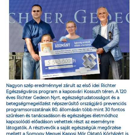
Nagyon szép eredménnyel zárult az első idei Richter
Egészségváros program a kaposvári Kossuth téren. A 120
éves Richter Gedeon Nyrt. egészségtudatosságot és a
betegségmegelőzést népszerűsítő országjáró prevenciós
programsorozatának 80. állomásán több mint 30 fontos
szűrésen és tanácsadáson és egészséges életmódhoz
kapcsolódó előadáson vehettek részt az eseményre
látogatók. A résztvevők a saját egészségük megőrzése
mellett a Somogy Megyei Kaposi Mór Oktató Kórházért is