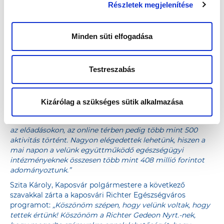
Részletek megjelenítése
el a jelenlévőket.
A nap végén Dr. Kozma Róbert, a Richter Gedeon Nyrt.
Belföldi marketing- és értékesítési igazgatója osztotta
Minden süti elfogadása
meg az érdeklődőkkel az alábbi számokat, melyek jelzik,
valójában mennyire fontos a városnak a rendezvény.
„12
évvel ezelőtt indítottuk útjára a Richter Egészségváros
Testreszabás
programot, melynek első állomása Kaposvár volt. Az idén
120 éves Richter Gedeon Nyrt. számára nagyon fontos az
egészségfejlesztés, ezt mutatja az is, hogy a mai volt a 80.
Egészségváros rendezvényünk. A kaposvári
Kizárólag a szükséges sütik alkalmazása
Egészségvároson a mai napon több mint ezer szűrést
hajtottak végre a Kossuth téren, rengetegen vettek részt
az előadásokon, az online térben pedig több mint 500
aktivitás történt. Nagyon elégedettek lehetünk, hiszen a
mai napon a velünk együttműködő egészségügyi
intézményeknek összesen több mint 408 millió forintot
adományoztunk.”
Szita Károly, Kaposvár polgármestere a következő
szavakkal zárta a kaposvári Richter Egészségváros
programot:
„Köszönöm szépen, hogy velünk voltak, hogy
tettek értünk! Köszönöm a Richter Gedeon Nyrt.-nek,