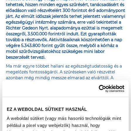
tehettek, hiszen minden egyes szűrésért, tanácsadásért és
előadáson való részvételért 300 forintot érő adománypont
járt. Az elmúlt időszak jelentős terhet jelentett valamennyi
egészségügyi intézmény számára, erre való tekintettel a
Richter Gedeon Nyrt. alapadománya ezúttal is megemelt
összegről, 3.500.000 forintról indult. Ezt gyarapították
tovább a résztvevők. Aktivitásaiknak köszönhetően a nap
végére 5.343.800 forint gyűlt össze, melyből a kórház a
mobil szűrővizsgálatokhoz szükséges mini labor
beszerzését tervezi.
Ma már egyre többet hallani az egészségtudatosság és a
megelőzés fontosságáról. A szűréseken való részvétel
azonban még mindig messze elmarad az elvárttól. A
motiváció hiánya, a hosszú előjegyzési lista és a
diagnózistól való félelem – a szakértők szerint ezek a
leggyakoribb okai annak, miért vesznek részt még mindig
kevesen a szükséges szűrővizsgálatokon. Pedig a
prevenció és a betegségek időbeli diagnosztizálása
EZ A WEBOLDAL SÜTIKET HASZNÁL
életeket menthet.
A weboldal sütiket (vagy más hasonló technológiák mint
A szűrések és tanácsadások mellett a Somogy Megyei
például a pixel vagy webjelzők) használ, hogy
Kaposi Mór Oktató Kórház szakemberei sokszínű