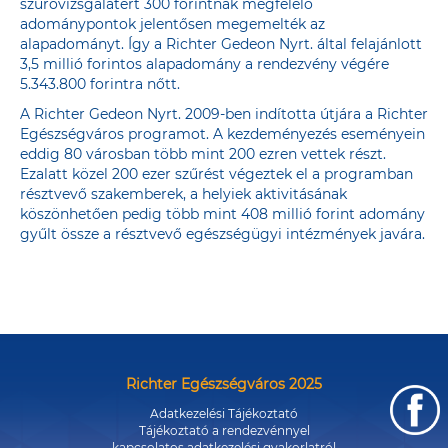
szűrővizsgálatért 300 forintnak megfelelő
adománypontok jelentősen megemelték az
alapadományt. Így a Richter Gedeon Nyrt. által felajánlott
3,5 millió forintos alapadomány a rendezvény végére
5.343.800 forintra nőtt.
A Richter Gedeon Nyrt. 2009-ben indította útjára a Richter
Egészségváros programot. A kezdeményezés eseményein
eddig 80 városban több mint 200 ezren vettek részt.
Ezalatt közel 200 ezer szűrést végeztek el a programban
résztvevő szakemberek, a helyiek aktivitásának
köszönhetően pedig több mint 408 millió forint adomány
gyűlt össze a résztvevő egészségügyi intézmények javára.
Richter Egészségváros 2025
Adatkezelési Tájékoztató
Tájékoztató a rendezvénnyel
kapcsolatos adatkezelési gyakorlatról