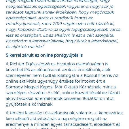
hogy megadta számunkra annak lehetőségét, hogy
megnézhessük, egészségesek vagyunk-e; hogy sok jó
tanácsot kaptunk annak érdekében, hogy megőrizzük
egészségünket. Azért is rendkívül fontos ez
mindnyájunknak, mert 2019 végén azt a célt tűztük ki,
hogy Kaposvár 2030-ra az egyik legegészségesebb város
lesz az országban. Ez az alkalom is ezt a célt szolgálta.
Köszönöm a kaposváriaknak, hogy éltek a lehetőséggel,
és eljöttek ma ide.”
Sikerrel zárult az online pontgyűjtés is
A Richter Egészségváros hivatalos eseményében is
követhették az előadásokat azok az érdeklődők, akik
személyesen nem tudtak kilátogatni a Kossuth térre. Az
online aktivitás ugyanúgy értékes forintokat ért a
Somogy Megyei Kaposi Mór Oktató Kórháznak, mint a
személyes részvétel. Az élő, online közvetítésekhez fűzött
aktivitásokkal az érdeklődők összesen 163.500 forintot
gyűjtöttek a kórháznak.
A térségi lakossági összefogásnak, valamint a kaposváriak
kiemelkedő aktivitásának a nap végére meglett az
eredménye: a minden egyes tanácsadásért, előadásért és