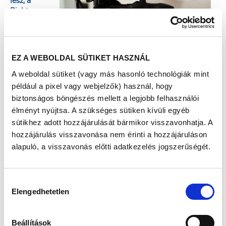
lesz, a
Richter
Egészségvár
os-Kaposvár
hivatalos
Facebook-eseményében
, hogy azok is részt vehessenek a
EZ A WEBOLDAL SÜTIKET HASZNÁL
rendezvényen, akik személyesen nem tudnak kilátogatni a
Kossuth térre.
A weboldal sütiket (vagy más hasonló technológiák mint
például a pixel vagy webjelzők) használ, hogy
Az online aktivitás ugyanúgy értékes forintokat ér a
biztonságos böngészés mellett a legjobb felhasználói
Somogy Megyei Kaposi Mór Oktató Kórháznak, mint a
élményt nyújtsa. A szükséges sütiken kívüli egyéb
személyes részvétel. A lakosok ugyanis - akárcsak a
sütikhez adott hozzájárulását bármikor visszavonhatja. A
szűréseken és a tanácsadásokon való részvétellel - az
hozzájárulás visszavonása nem érinti a hozzájáruláson
online közvetítésekhez fűződő aktivitásaikkal (kedvelés,
alapuló, a visszavonás előtti adatkezelés jogszerűségét.
hozzászólás, megosztás) is növelhetik a Richter Gedeon
Nyrt. által felajánlott 3.500.000 forintos alapadományt.
Az élő közvetítések az alábbi időpontokban és témákban
Hozzájárulás
indulnak az eseményben:
Elengedhetetlen
09:30-09:50 Megnyitó
kiválasztása
11:15-11:45 Bemutatkozik a Somogy Megyei Kaposi Mór
Oktató Kórház
11:45-12:15 Férfiasság és szívügyek
Beállítások