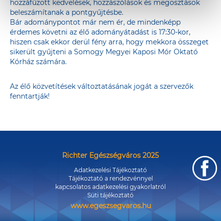
hozzáfűzött kedvelések, hozzászólások és megosztások
beleszámítanak a pontgyűjtésbe.
Bár adománypontot már nem ér, de mindenképp
érdemes követni az élő adományátadást is 17:30-kor,
hiszen csak ekkor derül fény arra, hogy mekkora összeget
sikerült gyűjteni a Somogy Megyei Kaposi Mór Oktató
Kórház számára.
Az élő közvetítések változtatásának jogát a szervezők
fenntartják!
Richter Egészségváros 2025
Adatkezelési Tájékoztató
Tájékoztató a rendezvénnyel
kapcsolatos adatkezelési gyakorlatról
Süti tájékoztató
www.egeszsegvaros.hu