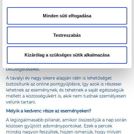
megőrzéséhez kapcsolódó előadásokat, színpadi
programokat, játékos kvízeket biztosítunk. Emellett
mindig gondolunk a kisgyermekes családokra is, és a
Minden süti elfogadása
nekik szóló programok is egész nap megtalálhatók a
helyszíneken.
Testreszabás
Milyen újítást emelne ki az elmúlt időszakból?
Nagy lépésnek tartjuk, hogy 2020-ban elindítottuk az
online közvetítéseinket is. Így nemcsak azok növelhetik az
Kizárólag a szükséges sütik alkalmazása
alapadomány összegét, akik kilátogatnak az eseményre,
hanem azok is, akik online követik az előadásokat,
beszélgetéseket.
A tavalyi év nagy sikere alapján idén is lehetőséget
biztosítunk az online pontgyűjtésre, így azok is részesei
lehetnek az eseménynek, és tehetnek a saját egészségük
mellett a közösségükért is, akik nem tudnak személyesen
velünk tartani.
Melyik a kedvenc része az eseményeken?
A legizgalmasabb pillanat, amikor összesítjük a nap során
közösen gyűjtött adománypontokat. Ezek a percek
mindig nagyon feszültek, hiszen ismerjük, hogy milyen