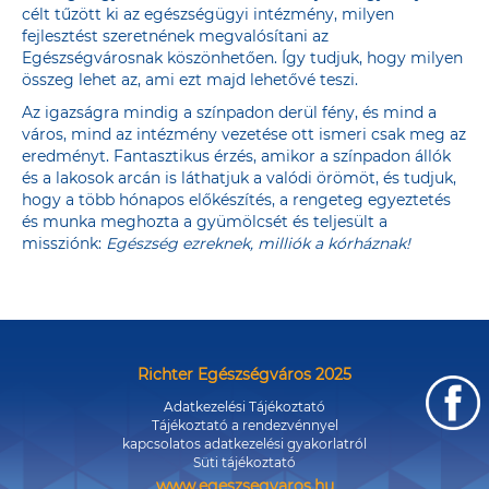
célt tűzött ki az egészségügyi intézmény, milyen
fejlesztést szeretnének megvalósítani az
Egészségvárosnak köszönhetően. Így tudjuk, hogy milyen
összeg lehet az, ami ezt majd lehetővé teszi.
Az igazságra mindig a színpadon derül fény, és mind a
város, mind az intézmény vezetése ott ismeri csak meg az
eredményt. Fantasztikus érzés, amikor a színpadon állók
és a lakosok arcán is láthatjuk a valódi örömöt, és tudjuk,
hogy a több hónapos előkészítés, a rengeteg egyeztetés
és munka meghozta a gyümölcsét és teljesült a
missziónk:
Egészség ezreknek, milliók a kórháznak!
Richter Egészségváros 2025
Adatkezelési Tájékoztató
Tájékoztató a rendezvénnyel
kapcsolatos adatkezelési gyakorlatról
Süti tájékoztató
www.egeszsegvaros.hu