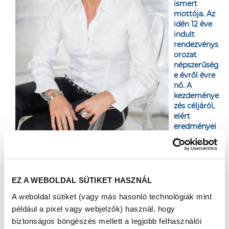
ismert
mottója. Az
idén 12 éve
indult
rendezvénys
orozat
népszerűség
e évről évre
nő. A
kezdeménye
zés céljáról,
elért
eredményei
ről és
jövőjéről
kérdeztük Beke Zsuzsát, a Richter Gedeon Nyrt. PR és
kormányzati kapcsolatok vezetőjét.
EZ A WEBOLDAL SÜTIKET HASZNÁL
Milyen indíttatásból hozta létre a Richter az
Egészségváros programot 2009-ben?
A weboldal sütiket (vagy más hasonló technológiák mint
Felelős gyógyszergyártó vállalatként kiemelt figyelmet
például a pixel vagy webjelzők) használ, hogy
fordítunk a magyar lakosok egészségtudatosságának
biztonságos böngészés mellett a legjobb felhasználói
erősítésére, a prevenció fontosságának hangsúlyozására,