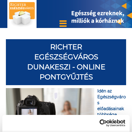
RICHTER
EGÉSZSÉGVÁROS
DUNAKESZI - ONLINE
PONTGYŰJTÉS
Idén az
Egészségváro
s
előadásainak
többsége
online is
követhető