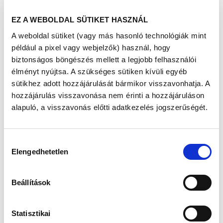
lesz, a
Richter
Egészségváro
EZ A WEBOLDAL SÜTIKET HASZNÁL
s Dunakeszi
hivatalos
A weboldal sütiket (vagy más hasonló technológiák mint
Facebook-eseményében
,
hogy azok is részt vehessenek a
például a pixel vagy webjelzők) használ, hogy
rendezvényen, akik személyesen nem tudnak kilátogatni a
biztonságos böngészés mellett a legjobb felhasználói
Katonadombra.
élményt nyújtsa. A szükséges sütiken kívüli egyéb
Az online aktivitás ugyanúgy értékes forintokat ér a
sütikhez adott hozzájárulását bármikor visszavonhatja. A
Dunakeszi Szakorvosi Rendelőintézetnek, mint a
személyes részvétel. A lakosok ugyanis -akárcsak a
hozzájárulás visszavonása nem érinti a hozzájáruláson
szűréseken és a tanácsadásokon való részvétellel - az
alapuló, a visszavonás előtti adatkezelés jogszerűségét.
online közvetítésekhez fűződő aktivitásaikkal (kedvelés,
hozzászólás, megosztás) is növelhetik a Richter Gedeon
Nyrt. által felajánlott 3.500.000 forintos alapadományt.
Hozzájárulás
Az élő közvetítések az alábbi időpontokban és témákban
Elengedhetetlen
kiválasztása
indulnak az eseményben:
11:30-12:15 Mit jelent a tudatos gyógyszerhasználat? Szily
Beállítások
Nóra beszélhet a Richter Anna díjas SzeddViddVédd
projekt csapatával
12:15-13:00 Várandósság és szoptatás alatt is lendületesen
Statisztikai
és energikusan - beszélgetés Kulcsár Edinával