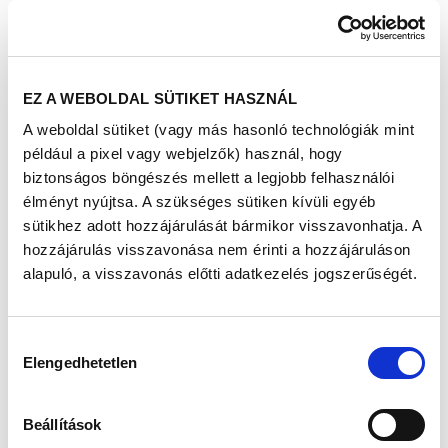
fel a Debreceni Egyetem Klinikai Központ Debreceni
Alapellátási és Egészségfejlesztési Intézetnek, defibrillátor
és gyermekfogászati szék beszerzésére.
EZ A WEBOLDAL SÜTIKET HASZNÁL
AZ ADOMÁNYPONTGYŰJTÉS MENETE
Az adományalapot a résztvevők minden szűrésért,
A weboldal sütiket (vagy más hasonló technológiák mint
tanácsadásért, meghallgatott előadásért járó
például a pixel vagy webjelzők) használ, hogy
adományponttal növelni tudják, hiszen a Richter
biztonságos böngészés mellett a legjobb felhasználói
pontonként 300 forinttal megemeli az alapadomány
összegét. Minél aktívabban cselekszik valaki saját
élményt nyújtsa. A szükséges sütiken kívüli egyéb
egészségéért, annál nagyobb mértékben járul hozzá az
sütikhez adott hozzájárulását bármikor visszavonhatja. A
intézetnek szánt adomány gyarapításához.
hozzájárulás visszavonása nem érinti a hozzájáruláson
1 PONT = 300 FT AZ INTÉZETNEK
alapuló, a visszavonás előtti adatkezelés jogszerűségét.
A 20 pontot összegyűjtők részt vehetnek egy kétfős,
kulturális/szabadidős programon. Családonként egy
adománypontgyűjtő füzet váltható be. További részletek a
helyszínen.
Hozzájárulás
A programokon a részvétel ingyenes.
Elengedhetetlen
kiválasztása
Részletes program:
Beállítások