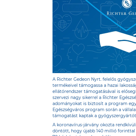
A Richter Gedeon Nyrt. felelős gyógysz
termékeivel támogassa a hazai lakossá
ellátórendszer támogatásával is előseg
szervezi nagy sikerrel a Richter Egész
adományokat is biztosít a program eg
Egészségváros program során a vállalat
támogatást kaptak a gyógyszergyártót
A koronavírus-járvány okozta rendkívüli
döntött, hogy újabb 140 millió forintt