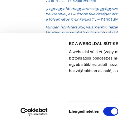
70 kórházat és szakrendelőt.
„Legnagyobb magyarországi gyógyszerg
helyzetével, és különös felelősséget 
a folyamatos munkájukat” „–
– hangsúly
Minden honfitársunk, valamennyi hazai 
kímélve, emberfeletti erőfeszítéssel do
Bízom benne, hogy támogatásunkkal a R
Gedeon Nyrt. igazgatóságának elöke.
EZ A WEBOLDAL SÜTIK
A Richter Gedeon Nyrt. egyike annak a
A weboldal sütiket (vagy 
intézkedések részeként – az ország fol
biztonságos böngészés mell
dolgozói a jelenlegi helyzetben is tör
egyéb sütikhez adott hozz
hozzájáruláson alapuló, a 
Richter Egészségváros 2025
Adatkezelési Tájékoztató
Tájékoztató a rendezvénnyel
Hozzájárulás
kapcsolatos adatkezelési gyakorlatról
Elengedhetetlen
Süti tájékoztató
kiválasztása