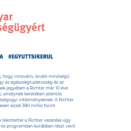
k, hogy innovatív, kiváló minőségű
gy az egészségtudatosság és az
nek jegyében a Richter már 10 éve
t, amelynek keretében jelentős
zségügyi intézményeknek. A Richter
sen közel 380 millió forint
 tekintettel a Richter vezetése úgy
gváros programban korábban részt vevő