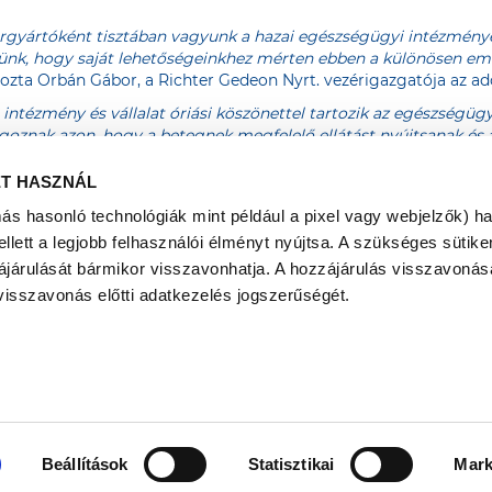
yártóként tisztában vagyunk a hazai egészségügyi intézmény
érzünk, hogy saját lehetőségeinkhez mérten ebben a különösen e
ozta Orbán Gábor, a Richter Gedeon Nyrt. vezérigazgatója az a
intézmény és vállalat óriási köszönettel tartozik az egészség
lgoznak azon, hogy a betegnek megfelelő ellátást nyújtsanak és 
ichter is segíteni tud nekik ebben a rendkívüli küzdelemben”
– 
ET HASZNÁL
 140 hazai cégnek, amelyeket a magyar kormány – a járványhelyz
más hasonló technológiák mint például a pixel vagy webjelzők) h
yamatos működése szempontjából elengedhetetlen, létfontosságú 
ett a legjobb felhasználói élményt nyújtsa. A szükséges sütiken
etlenül azért dolgoznak, hogy a magyar lakosság biztonságos gyó
ájárulását bármikor visszavonhatja. A hozzájárulás visszavonása
visszavonás előtti adatkezelés jogszerűségét.
www.egeszsegvaros.hu
Beállítások
Statisztikai
Mark