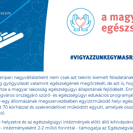
eripari nagyvállalatként nem csak azt tekinti kiemelt feladatána
g gyógyulását valamint egészségének megőrzését, de azt is, ho
ítse a magyar lakosság egészségügyi állapotának fejlődését. En
ségváros országjáró szűrő- és egészségügyi edukációs programjá
y-egy állomásának megszervezésében együttműködő helyi egés
 70 kórházzal és szakrendelővel működött együtt, amelyek össze
ól.
 helyzetre és az egészségügyi intézmények előtt álló kihívásokra
al - intézményeként 2-2 millió forinttal - támogatja az Egészsé