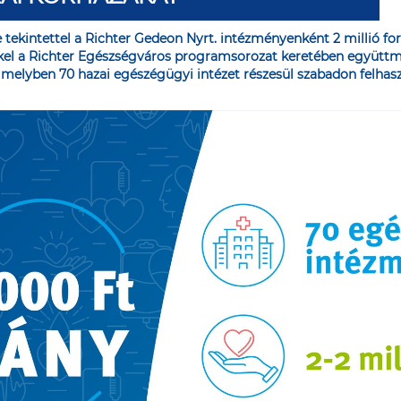
e tekintettel a Richter Gedeon Nyrt. intézményenként 2 millió fo
el a Richter Egészségváros programsorozat keretében együttmű
, melyben 70 hazai egészégügyi intézet részesül szabadon felha