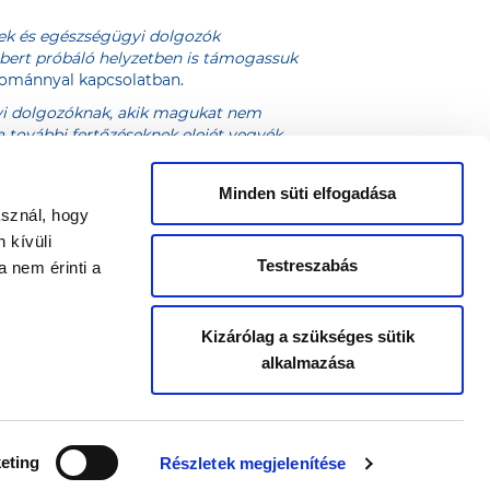
ek és egészségügyi dolgozók
mbert próbáló helyzetben is támogassuk
dománnyal kapcsolatban.
ügyi dolgozóknak, akik magukat nem
a további fertőzéseknek elejét vegyék.
tette hozzá Bogsch Erik, a Richter
Minden süti elfogadása
etben bevezetett rendkívüli
asznál, hogy
vállalatnak minősített. A Richter
 kívüli
gyszerellátásához hozzájárulnak.
Testreszabás
 nem érinti a
Kizárólag a szükséges sütik
alkalmazása
eting
Részletek megjelenítése