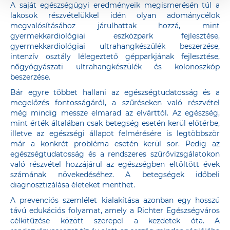
A saját egészségügyi eredményeik megismerésén túl a
lakosok részvételükkel idén olyan adománycélok
megvalósításához járulhattak hozzá, mint
gyermekkardiológiai eszközpark fejlesztése,
gyermekkardiológiai ultrahangkészülék beszerzése,
intenzív osztály lélegeztető gépparkjának fejlesztése,
nőgyógyászati ultrahangkészülék és kolonoszkóp
beszerzése.
Bár egyre többet hallani az egészségtudatosság és a
megelőzés fontosságáról, a szűréseken való részvétel
még mindig messze elmarad az elvárttól. Az egészség,
mint érték általában csak betegség esetén kerül előtérbe,
illetve az egészségi állapot felmérésére is legtöbbször
már a konkrét probléma esetén kerül sor. Pedig az
egészségtudatosság és a rendszeres szűrővizsgálatokon
való részvétel hozzájárul az egészségben eltöltött évek
számának növekedéséhez. A betegségek időbeli
diagnosztizálása életeket menthet.
A prevenciós szemlélet kialakítása azonban egy hosszú
távú edukációs folyamat, amely a Richter Egészségváros
célkitűzése között szerepel a kezdetek óta. A