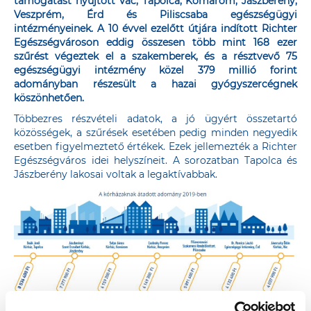
támogatást nyújtott Vác, Tapolca, Komárom, Jászberény,
Veszprém, Érd és Piliscsaba egészségügyi
intézményeinek. A 10 évvel ezelőtt útjára indított Richter
Egészségvároson eddig összesen több mint 168 ezer
szűrést végeztek el a szakemberek, és a résztvevő 75
egészségügyi intézmény közel 379 millió forint
adományban részesült a hazai gyógyszercégnek
köszönhetően.
Többezres részvételi adatok, a jó ügyért összetartó
közösségek, a szűrések esetében pedig minden negyedik
esetben figyelmeztető értékek. Ezek jellemezték a Richter
Egészségváros idei helyszíneit. A sorozatban Tapolca és
Jászberény lakosai voltak a legaktívabbak.
A Richter Egészségváros program egyik legnagyobb