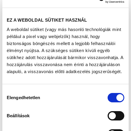
előnye, hogy egy helyen és időben számos fontos
szűrővizsgálaton vehetnek részt az érdeklődők, ráadásul
nemcsak lakhelyükhöz közel, de ingyenesen is. Az egész
EZ A WEBOLDAL SÜTIKET HASZNÁL
napos rendezvényre kilátogatók minden egyes
aktivitásukért – szűrésen, tanácsadáson, előadáson való
A weboldal sütiket (vagy más hasonló technológiák mint
részvételért – 300 forintot érő adománypontot kaptak, az
például a pixel vagy webjelzők) használ, hogy
így összegyűlt összeg pedig hozzáadódott a Richter által
biztonságos böngészés mellett a legjobb felhasználói
minden alkalommal felajánlott 2 milliós alapadományhoz.
élményt nyújtsa. A szükséges sütiken kívüli egyéb
Idén 2 település önkormányzata is úgy döntött, hogy
sütikhez adott hozzájárulását bármikor visszavonhatja. A
extra támogatást ad a helyi egészségügyi intézménynek:
hozzájárulás visszavonása nem érinti a hozzájáruláson
Komárom Város Önkormányzata megduplázta a
alapuló, a visszavonás előtti adatkezelés jogszerűségét.
rendezvényen összegyűlt adományt, míg Veszprémben az
önkormányzat és a kórház alapítványának felajánlásával
sikerül az adománycél beszerzése.
Hozzájárulás
Elengedhetetlen
kiválasztása
Beállítások