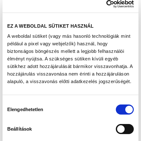
tartó
folyamat,
már
gyermekkor
EZ A WEBOLDAL SÜTIKET HASZNÁL
unkban
meg kell
A weboldal sütiket (vagy más hasonló technológiák mint
tanulni,
például a pixel vagy webjelzők) használ, hogy
mert fontos,
biztonságos böngészés mellett a legjobb felhasználói
hogy ebből
élményt nyújtsa. A szükséges sütiken kívüli egyéb
egy szokás
alakuljon ki. Nem mindegy, hogy milyen szintre fejlődünk
sütikhez adott hozzájárulását bármikor visszavonhatja. A
fel felnőttkorunkra, hiszen ez határozza meg
hozzájárulás visszavonása nem érinti a hozzájáruláson
teljesítőképességünket, boldogságunkat.
alapuló, a visszavonás előtti adatkezelés jogszerűségét.
Edzőként, inkább a betegségek megelőzését tartom
fontosnak, hiszen ha az ember sokáig nem foglalkozik
magával, tönkreteszi magát, onnan sosem olyan könnyű
Hozzájárulás
visszajönni, mintha egészségünk megőrzésére
Elengedhetetlen
kiválasztása
törekednénk. Ráadásul, aki odafigyel magára, sportol és
egészségesen él, az energikusabb, csinosabb, más a
testtartása, és optimistábban nézi a világot.
Beállítások
Ezeken kívül az egészségügyi szűrővizsgálatokon való
rendszeres részvételt is rendkívül fontosnak tartom.