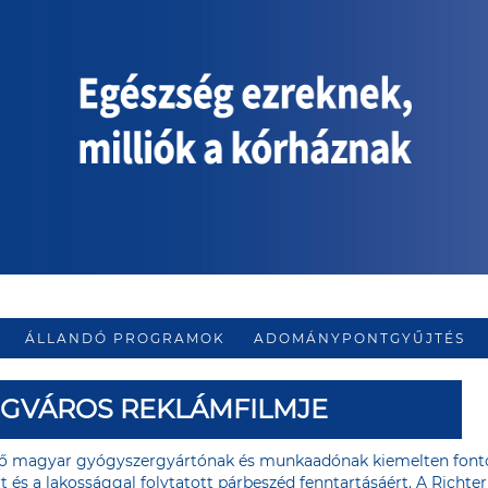
ÁLLANDÓ PROGRAMOK
ADOMÁNYPONTGYŰJTÉS
ÉGVÁROS REKLÁMFILMJE
ető magyar gyógyszergyártónak és munkaadónak kiemelten fonto
t és a lakossággal folytatott párbeszéd fenntartásáért. A Richte