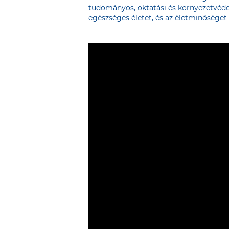
tudományos, oktatási és környezetvéde
egészséges életet, és az életminőséget f