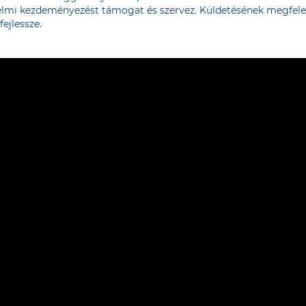
lmi kezdeményezést támogat és szervez. Küldetésének megfelelő
ejlessze.