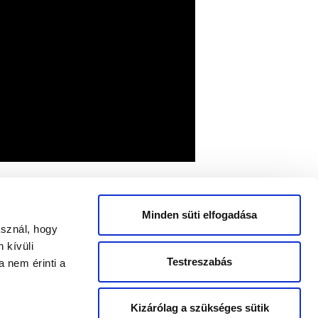
atározó szerepet vállal a lakosság
k fő célja a szűrővizsgálatok
llomáson 2 millió adományt ajánl fel
Minden süti elfogadása
 ki pusztán azzal, hogy részt vesz az
asznál, hogy
250 millió forint támogatást kapott a
 kívüli
Testreszabás
 nem érinti a
Kizárólag a szükséges sütik