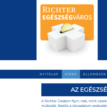
NYITÓLAP
HÍREK
ÁLLOMÁSOK
AZ EGÉSZS
A Richter Gedeon Nyrt.-nek, mint vez
működik, felelős a társadalom egészéér