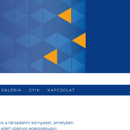
GALÉRIA
GYIK
KAPCSOLAT
s a társadalmi környezet, amelyben
r ezért számos egészségügyi,