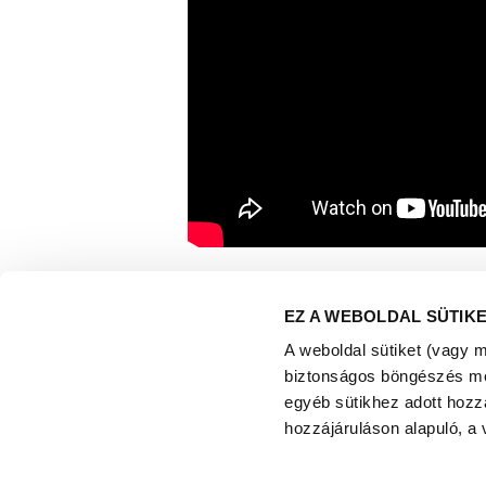
Jelentős anyagi támogatást nyújt egés
egészségének megőrzésében is. Ilyen k
EZ A WEBOLDAL SÜTIK
fontosságára felhívni a lakosság figye
az adott város kórházának, fejlesztésre, 
A weboldal sütiket (vagy 
egészségügyi szűrővizsgálatokon, előad
biztonságos böngészés mell
gyógyszergyártótól a helyi lakosság s
egyéb sütikhez adott hozz
hozzájáruláson alapuló, a 