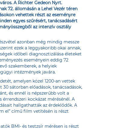
áros. A Richter Gedeon Nyrt.
nak 72. állomásán
a Lehel Vezér téren
itásokon vehettek részt az eseményre
 minden egyes szűrésért, tanácsadásért
ományösszegből az intenzív osztály
 részvétel azonban még mindig messze
 szerint ezek a leggyakoribb okai annak,
égek időbeli diagnosztizálása életeket
zdeményezés eseményein eddig 72
vevő szakemberek, a helyiek
égügyi intézmények javára.
detét, amelyen közel 1200-an vettek
t 30 sátorban előadások, tanácsadások,
nt, és ennél is népszerűbb volt a
és érrendszeri kockázat mérésénél. A
dásait hallgathatták az érdeklődők. A
l” című film vetítésén is részt
ók BMI- és testzsír mérésen is részt