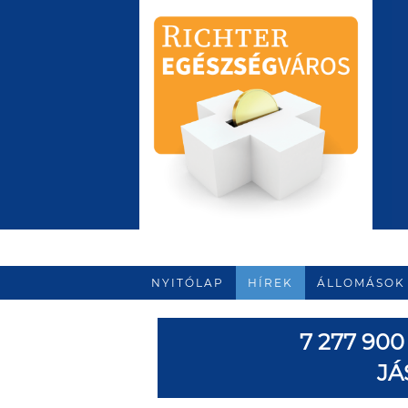
NYITÓLAP
HÍREK
ÁLLOMÁSOK
7 277 90
JÁ