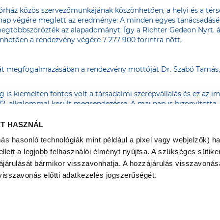
órház közös szervezőmunkájának köszönhetően, a helyi és a térsé
 nap végére meglett az eredménye: A minden egyes tanácsadásért
öbbszörözték az alapadományt. Így a Richter Gedeon Nyrt. által
hetően a rendezvény végére 7 277 900 forintra nőtt.
aját megfogalmazásában a rendezvény mottóját Dr. Szabó Tamás
 is kiemelten fontos volt a társadalmi szerepvállalás és ez az
2. alkalommal került megrendezésre. A mai nap is bizonyította,
a nevelésben és az egyéni felelősség fontosságának kihangsúlyo
kormányzati kapcsolatok osztályának csoportvezetője.
ET HASZNÁL
hter Gedeon Nyrt. képviselőjétől vehette át a kórházvezető. „Azt
más hasonló technológiák mint például a pixel vagy webjelzők) h
éldázza, köszönöm mind a résztvevőknek, mind a kollégáimnak e
ett a legjobb felhasználói élményt nyújtsa. A szükséges sütiken
óbert, főigazgató.
ájárulását bármikor visszavonhatja. A hozzájárulás visszavonása
visszavonás előtti adatkezelés jogszerűségét.
www.egeszsegvaros.hu