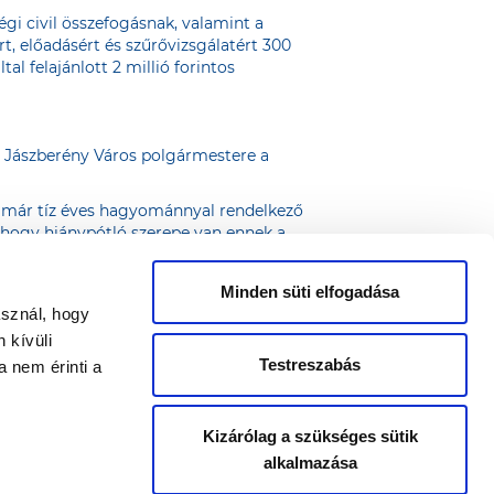
gi civil összefogásnak, valamint a
, előadásért és szűrővizsgálatért 300
 felajánlott 2 millió forintos
, Jászberény Város polgármestere a
 immár tíz éves hagyománnyal rendelkező
 hogy hiánypótló szerepe van ennek a
zásában. - nyilatkozta Gál-Olasz
Minden süti elfogadása
 gondolom, ez a szintű aktivitás a
asznál, hogy
zt az eredményt. – zárta köszönő
 kívüli
Testreszabás
 nem érinti a
Kizárólag a szükséges sütik
alkalmazása