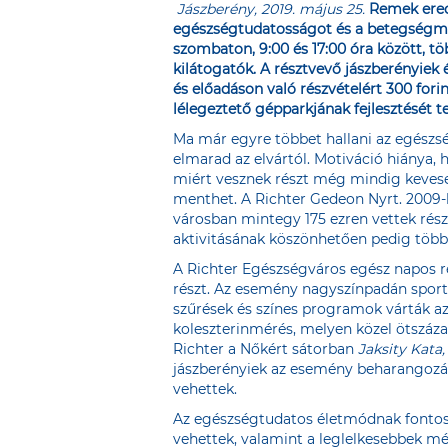
Jászberény, 2019. május 25.
Remek eredm
egészségtudatosságot és a betegségme
szombaton, 9:00 és 17:00 óra között, tö
kilátogatók. A résztvevő jászberényiek 
és előadáson való részvételért 300 for
lélegeztető gépparkjának fejlesztését t
Ma már egyre többet hallani az egészs
elmarad az elvártól. Motiváció hiánya, h
miért vesznek részt még mindig kevesen
menthet. A Richter Gedeon Nyrt. 2009-
városban mintegy 175 ezren vettek rész
aktivitásának köszönhetően pedig több
A Richter Egészségváros egész napos re
részt. Az esemény nagyszínpadán sport-
szűrések és színes programok várták az 
koleszterinmérés, melyen közel ötszázan
Richter a Nőkért sátorban
Jaksity Kata,
jászberényiek az esemény beharangozás
vehettek.
Az egészségtudatos életmódnak fontos 
vehettek, valamint a leglelkesebbek m