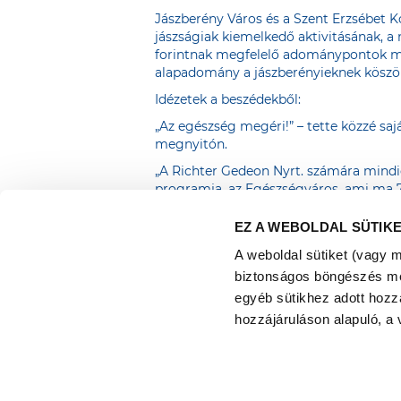
Jászberény Város és a Szent Erzsébet K
jászságiak kiemelkedő aktivitásának, a
forintnak megfelelő adománypontok megt
alapadomány a jászberényieknek köszön
Idézetek a beszédekből:
„Az egészség megéri!” – tette közzé s
megnyitón.
„A Richter Gedeon Nyrt. számára mindig
programja, az Egészségváros, ami ma 7
rendezvénynek, az egészségtudatosságr
Sarolta, a Richter Gedeon Nyrt. PR és 
EZ A WEBOLDAL SÜTIK
Az adományt Gál-Olasz Saroltától, a Ric
A weboldal sütiket (vagy 
kórházba vetett bizalom mértékét is p
biztonságos böngészés mell
soraival a rendezvényt Dr. Sinkó-Káli R
egyéb sütikhez adott hozz
hozzájáruláson alapuló, a 
Richter Egészségváros 2025