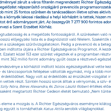
énnyel zárult a város főterén megrendezett Richter Egészségv
gelőzést népszerűsítő országjáró prevenciós programsorozatá
bb mint 25 fontos szűrésen és tanácsadáson illetve színes aktiv
és a környék lakosai ráadásul a helyi kórházért is tettek, hiszen
intot érő adománypont járt. Az összegyűlt 7 277 900 forintos ad
ervezi a Szent Erzsébet Kórház.
égtudatosság és a megelőzés fontosságáról. A szűréseken való
osszú előjegyzési lista és a diagnózistól való félelem. Szakértők
 a szükséges szűrővizsgálatokon. Pedig a prevenció és a betegs
ben indította útjára a Richter Egészségváros Programot. A ke
t. Ezalatt közel 153 ezer szűrést végeztek el a programban részt
 mint 362 millió forint adomány gyűlt össze a résztvevő egészs
ndezvénye a kórháztól indított közös egészségsétával vette kez
 és tánccsoportok fellépései váltották egymást, míg a több min
érdeklődőket. Nagy volt az érdeklődés az érszűkület-vizsgálat irá
 vettek részt. Szintén hosszú sorok álltak a vérnyomás, a szív- 
 Szily Nóra, Béres Alexandra
, és
Zsiros László Róbert
értékes előa
aként megtartott Richter Gedeon életét bemutató „Nem tűntem e
eleme a mozgás is. A Richter Egészségváros eseményre kilátogat
ég együtt is tornázhattak
Katus Attila
aerobik világbajnokkal.