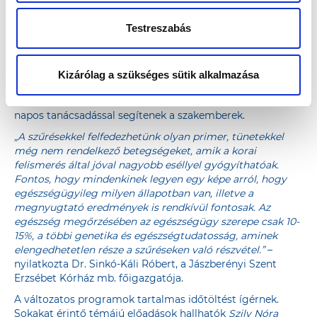
légzésfunkciós vizsgálat vagy éppen szív- és érrendszeri
kockázatfelmérés. Továbbá fontos egészségügyi
Testreszabás
tanácsadások vehetők igénybe nőgyógyászati témákban
(fogamzásgátlás, változókor, kismama-tanácsadás, mell-
önvizsgálat), memóriazavarok, szorongás és depresszióval
kapcsolatos kérdésekben, vagy akár gyógyszerészi, illetve
Kizárólag a szükséges sütik alkalmazása
táplálkozási és ételintolerancia témákban is. A gyógytorna
sátorban az óránként induló foglalkozások mellett egész
napos tanácsadással segítenek a szakemberek.
„A szűrésekkel felfedezhetünk olyan primer, tünetekkel
még nem rendelkező betegségeket, amik a korai
felismerés által jóval nagyobb eséllyel gyógyíthatóak.
Fontos, hogy mindenkinek legyen egy képe arról, hogy
egészségügyileg milyen állapotban van, illetve a
megnyugtató eredmények is rendkívül fontosak. Az
egészség megőrzésében az egészségügy szerepe csak 10-
15%, a többi genetika és egészségtudatosság, aminek
elengedhetetlen része a szűréseken való részvétel.”
–
nyilatkozta Dr. Sinkó-Káli Róbert, a Jászberényi Szent
Erzsébet Kórház mb. főigazgatója.
A változatos programok tartalmas időtöltést ígérnek.
Sokakat érintő témájú előadások hallhatók
Szily Nóra