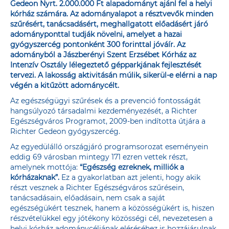
Gedeon Nyrt. 2.000.000 Ft alapadományt ajánl fel a helyi
kórház számára. Az adományalapot a résztvevők minden
szűrésért, tanácsadásért, meghallgatott előadásért járó
adományponttal tudják növelni, amelyet a hazai
gyógyszercég pontonként 300 forinttal jóváír. Az
adományból a Jászberényi Szent Erzsébet Kórház az
Intenzív Osztály lélegeztető gépparkjának fejlesztését
tervezi. A lakosság aktivitásán múlik, sikerül-e elérni a nap
végén a kitűzött adománycélt.
Az egészségügyi szűrések és a prevenció fontosságát
hangsúlyozó társadalmi kezdeményezését, a Richter
Egészségváros Programot, 2009-ben indította útjára a
Richter Gedeon gyógyszercég.
Az egyedülálló országjáró programsorozat eseményein
eddig 69 városban mintegy 171 ezren vettek részt,
amelynek mottója:
“Egészség ezreknek, milliók a
kórházaknak”.
Ez a gyakorlatban azt jelenti, hogy akik
részt vesznek a Richter Egészségváros szűrésein,
tanácsadásain, előadásain, nem csak a saját
egészségükért tesznek, hanem a közösségükért is, hiszen
részvételükkel egy jótékony közösségi cél, nevezetesen a
helyi kórház adománycéljának eléréséhez is hozzájárulnak.