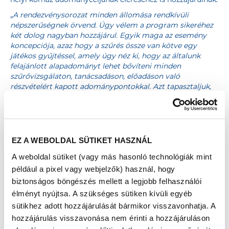
„
A rendezvénysorozat minden állomása rendkívüli
népszerűségnek örvend. Úgy vélem a program sikeréhez
két dolog nagyban hozzájárul. Egyik maga az esemény
koncepciója, azaz hogy a szűrés össze van kötve egy
játékos gyűjtéssel, amely úgy néz ki, hogy az általunk
felajánlott alapadományt lehet bővíteni minden
szűrővizsgálaton, tanácsadáson, előadáson való
részvételért kapott adománypontokkal. Azt tapasztaljuk,
hogy nagyon működik a közösségért tenni akarás, és az
embereket motiválja, hogy a saját kórházuk számára
gyűjtenek.”
– nyilatkozta Csaba Lajos, a Richter Gedeon
Nyrt. PR és kormányzati kapcsolatok osztályvezető-
helyettese.
„Mindeközben megismerhetik a kórházuk
EZ A WEBOLDAL SÜTIKET HASZNÁL
szakembereit, a kórházinál sokkal közvetlenebb találkozási
A weboldal sütiket (vagy más hasonló technológiák mint
formában. A sikeresség másik eleme pedig, hogy számos
ismert közéleti és sportember adta nevét a programhoz.”
például a pixel vagy webjelzők) használ, hogy
– tette hozzá.
biztonságos böngészés mellett a legjobb felhasználói
élményt nyújtsa. A szükséges sütiken kívüli egyéb
A Richter Egészségváros keretében elérhető valamennyi
vizsgálat és tanácsadás ingyenes, sőt a részvételért
sütikhez adott hozzájárulását bármikor visszavonhatja. A
adománypont is jár. Minden egyes aktivitás 300 forintot
hozzájárulás visszavonása nem érinti a hozzájáruláson
ér. Az összegyűlő összeg a nap végén hozzáadódik a