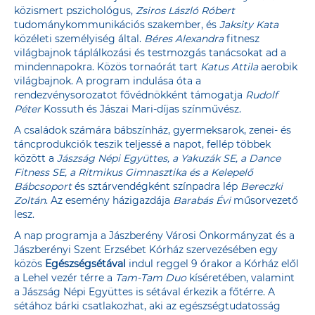
közismert pszichológus,
Zsiros László Róbert
tudománykommunikációs szakember, és
Jaksity Kata
közéleti személyiség által.
Béres Alexandra
fitnesz
világbajnok táplálkozási és testmozgás tanácsokat ad a
mindennapokra. Közös tornaórát tart
Katus Attila
aerobik
világbajnok. A program indulása óta a
rendezvénysorozatot fővédnökként támogatja
Rudolf
Péter
Kossuth és Jászai Mari-díjas színművész.
A családok számára bábszínház, gyermeksarok, zenei- és
táncprodukciók teszik teljessé a napot, fellép többek
között a
Jászság Népi Együttes, a Yakuzák SE, a Dance
Fitness SE, a Ritmikus Gimnasztika és a Kelepelő
Bábcsoport
és sztárvendégként színpadra lép
Bereczki
Zoltán
. Az esemény házigazdája
Barabás Évi
műsorvezető
lesz.
A nap programja a Jászberény Városi Önkormányzat és a
Jászberényi Szent Erzsébet Kórház szervezésében egy
közös
Egészségsétával
indul reggel 9 órakor a Kórház elől
a Lehel vezér térre a
Tam-Tam Duo
kíséretében, valamint
a Jászság Népi Együttes is sétával érkezik a főtérre. A
sétához bárki csatlakozhat, aki az egészségtudatosság