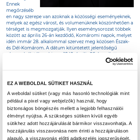
Ennek
megőrzéséb
en nagy szerepe van azoknak a közösségi eseményeknek,
melyek az egész várost, és volumenüknek köszönhetően a
térséget is megmozgatják. Ilyen eseménysorozat többek
között az április 26-án kezdődő, Komáromi napok, melyet
idén immár 28. alkalommal szervez meg közösen Észak-
és Dél-Komárom. A dátum kitüntetett jelentőségű
városunk életében, hiszen 1849. április 26-án zajlott a
dicsőséges komáromi csata, mikor is egyesített
csapatainknak sikerült megállítani az ostromló császári
alakulatokat. A rendezvény az utóbbi közel három
évtizedben a térség legnagyobb szezonnyitó fesztiváljává
EZ A WEBOLDAL SÜTIKET HASZNÁL
nőtte ki magát. Emellett városunkban szinte minden
héten új program várja az érdeklődőket: a Monostori
A weboldal sütiket (vagy más hasonló technológiák mint
erődben egész nyáron zajlik az ErődFeszt, számos zenés
például a pixel vagy webjelzők) használ, hogy
színházi bemutatóval, koncerttel, kiállítással, a
biztonságos böngészés mellett a legjobb felhasználói
városközpontban zenés nyári estéket kínálunk a
élményt nyújtsa. A szükséges sütiken kívüli egyéb
szórakozni vágyóknak, a Brigetio Gyógyfürdő ugyancsak
minden évben megrendezi a Csobbanó Fesztivált, és
sütikhez adott hozzájárulását bármikor visszavonhatja. A
persze a Lovas Színház is több bemutatót tart évente.
hozzájárulás visszavonása nem érinti a hozzájáruláson
alapuló, a visszavonás előtti adatkezelés jogszerűségét.
De, hogy ne kanyarodjak el az eredeti kérdéstől, azt