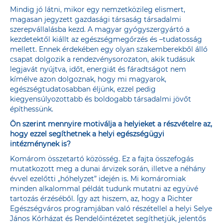
Mindig jó látni, mikor egy nemzetközileg elismert,
magasan jegyzett gazdasági társaság társadalmi
szerepvállalásba kezd. A magyar gyógyszergyártó a
kezdetektől kiállt az egészségmegőrzés és –tudatosság
mellett. Ennek érdekében egy olyan szakemberekből álló
csapat dolgozik a rendezvénysorozaton, akik tudásuk
legjavát nyújtva, időt, energiát és fáradtságot nem
kímélve azon dolgoznak, hogy mi magyarok,
egészségtudatosabban éljünk, ezzel pedig
kiegyensúlyozottabb és boldogabb társadalmi jövőt
építhessünk.
Ön szerint mennyire motiválja a helyieket a részvételre az,
hogy ezzel segíthetnek a helyi egészségügyi
intézménynek is?
Komárom összetartó közösség. Ez a fajta összefogás
mutatkozott meg a dunai árvizek során, illetve a néhány
évvel ezelőtti „hóhelyzet” idején is. Mi komáromiak
minden alkalommal példát tudunk mutatni az együvé
tartozás érzéséből. Így azt hiszem, az, hogy a Richter
Egészségváros programjában való részétellel a helyi Selye
János Kórházat és Rendelőintézetet segíthetjük, jelentős