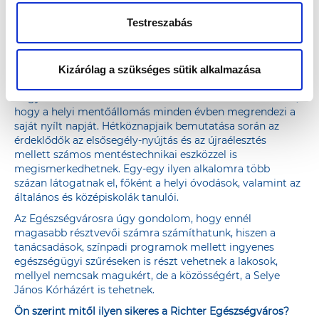
mellett a személyes higiénia fontosságáról, a
családalapításról, a közlekedési balesetek megelőzéséről,
Testreszabás
vagy épp a tudatmódosító szerek elkerülésének
mikéntjéről. A programhoz az adott év során számos
érdekes, interaktív, előadás és gyermekkoncert
Kizárólag a szükséges sütik alkalmazása
kapcsolódik.
Nagyon fontosnak tartom és köszönettel tartozom azért,
hogy a helyi mentőállomás minden évben megrendezi a
saját nyílt napját. Hétköznapjaik bemutatása során az
érdeklődők az elsősegély-nyújtás és az újraélesztés
mellett számos mentéstechnikai eszközzel is
megismerkedhetnek. Egy-egy ilyen alkalomra több
százan látogatnak el, főként a helyi óvodások, valamint az
általános és középiskolák tanulói.
Az Egészségvárosra úgy gondolom, hogy ennél
magasabb résztvevői számra számíthatunk, hiszen a
tanácsadások, színpadi programok mellett ingyenes
egészségügyi szűréseken is részt vehetnek a lakosok,
mellyel nemcsak magukért, de a közösségért, a Selye
János Kórházért is tehetnek.
Ön szerint mitől ilyen sikeres a Richter Egészségváros?