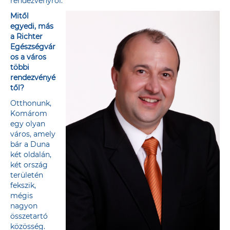
rendezvényről.
Mitől
egyedi, más
a Richter
Egészségvár
os a város
többi
rendezvényé
től?
Otthonunk,
Komárom
egy olyan
város, amely
bár a Duna
két oldalán,
két ország
területén
fekszik,
mégis
nagyon
összetartó
közösség.